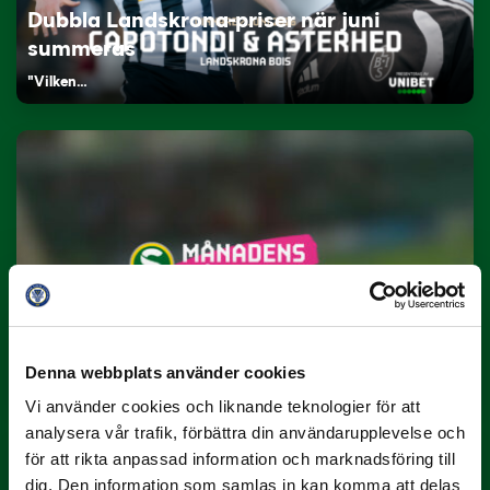
Dubbla Landskrona-priser när juni
summeras
"Vilken…
9 JULI
Han gjorde Månadens Mål i juni: ”En
projektil”
Denna webbplats använder cookies
Slog till i…
Vi använder cookies och liknande teknologier för att
analysera vår trafik, förbättra din användarupplevelse och
för att rikta anpassad information och marknadsföring till
dig. Den information som samlas in kan komma att delas