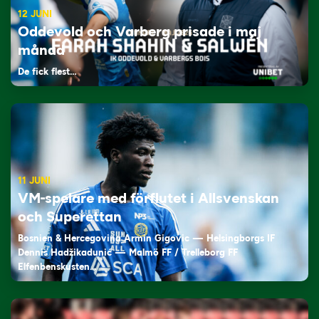
12 JUNI
Oddevold och Varberg prisade i maj
månad
De fick flest…
11 JUNI
VM-spelare med förflutet i Allsvenskan
och Superettan
Bosnien & Hercegovina Armin Gigovic — Helsingborgs IF
Dennis Hadžikadunić — Malmö FF / Trelleborg FF
Elfenbenskusten…