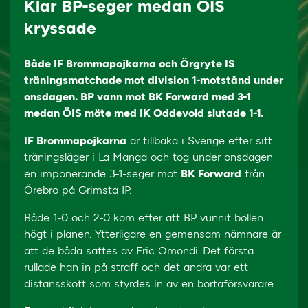
Klar BP-seger medan ÖIS
kryssade
Både IF Brommapojkarna och Örgryte IS
träningsmatchade mot division 1-motstånd under
onsdagen. BP vann mot BK Forward med 3-1
medan ÖIS möte med IK Oddevold slutade 1-1.
IF Brommapojkarna
är tillbaka i Sverige efter sitt
träningsläger i La Manga och tog under onsdagen
en imponerande 3-1-seger mot
BK Forward
från
Örebro på Grimsta IP.
Både 1-0 och 2-0 kom efter att BP vunnit bollen
högt i planen. Ytterligare en gemensam nämnare är
att de båda sattes av Eric Omondi. Det första
rullade han in på straff och det andra var ett
distansskott som styrdes in av en bortaförsvarare.