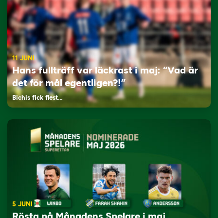
11 JUNI
Hans fullträff var läckrast i maj: “Vad är
det för mål egentligen?!”
Bichis fick flest…
5 JUNI
Rösta på Månadens Spelare i maj