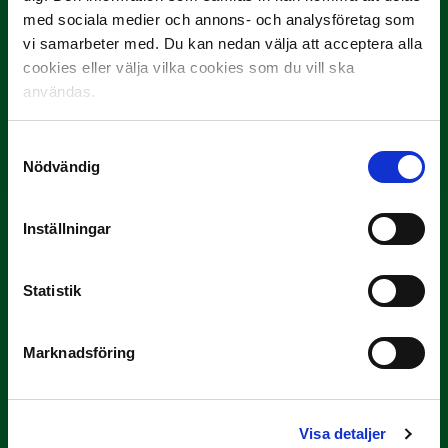
med sociala medier och annons- och analysföretag som
vi samarbeter med. Du kan nedan välja att acceptera alla
cookies eller välja vilka cookies som du vill ska
användas.
3 JULI
Rösta på Månadens Spelare i juni
Samtyckesval
Nödvändig
Yttrar gör…
Inställningar
Statistik
Marknadsföring
3 JULI
Rösta på Månadens Tränare i juni
Visa detaljer