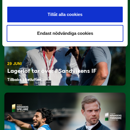
Här är de…
Tillåt alla cookies
Endast nödvändiga cookies
29 JUNI
Lagerlöf tar över i Sandvikens IF
Tillbaka i hetluften…