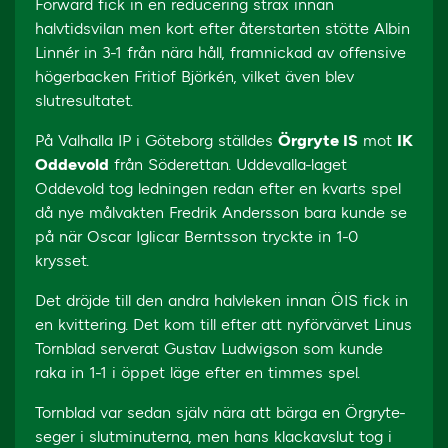
Forward fick in en reducering strax innan
halvtidsvilan men kort efter återstarten stötte Albin
Linnér in 3-1 från nära håll, framnickad av offensive
högerbacken Fritiof Björkén, vilket även blev
slutresultatet.
På Valhalla IP i Göteborg ställdes
Örgryte IS
mot
IK
Oddevold
från Söderettan. Uddevalla-laget
Oddevold tog ledningen redan efter en kvarts spel
då nye målvakten Fredrik Andersson bara kunde se
på när Oscar Iglicar Berntsson tryckte in 1-0
krysset.
Det dröjde till den andra halvleken innan ÖIS fick in
en kvittering. Det kom till efter att nyförvärvet Linus
Tornblad serverat Gustav Ludwigson som kunde
raka in 1-1 i öppet läge efter en timmes spel.
Tornblad var sedan själv nära att bärga en Örgryte-
seger i slutminuterna, men hans klackavslut tog i