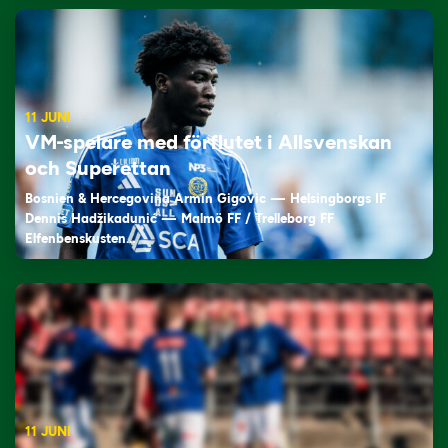
11 JUNI
VM-spelare med förflutet i Allsvenskan
och Superettan
Bosnien & Hercegovina Armin Gigovic — Helsingborgs IF
Dennis Hadžikadunić — Malmö FF / Trelleborg FF
Elfenbenskusten…
11 JUNI