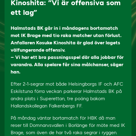
Kinoshita: ”Vi är offensiva som
ett lag”
Halmstads BK går in i måndagens bortamatch
mot IK Brage med tio raka matcher utan förlust.
Anfallaren Kosuke Kinoshita är glad över lagets
välfungerande offensiv.
– Vi har ett bra passningsspel där alla jobbar för
varandra. Alla spelare får sina målchanser, säger
han.
Efter 2-1-segrar mot både Helsingborgs IF och AFC
Eskilstuna förra veckan parkerar Halmstads BK på
andra plats i Superettan, tre poäng bakom
Hallandskollegan Falkenbergs FF.
På måndag väntar bortamatch för HBK då man
reser till Domnarvsvallen i Borlänge för möte med IK
Brage, som även de har två raka segrar i ryggen.