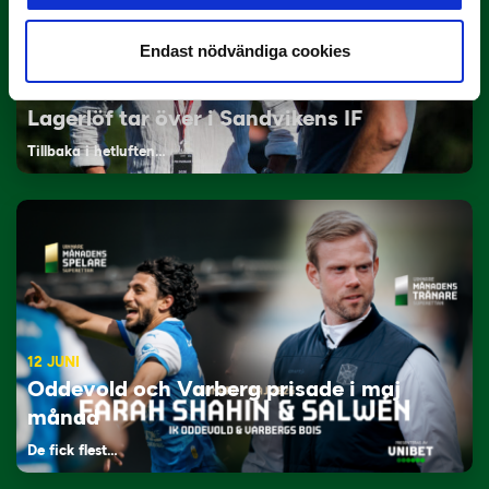
Endast nödvändiga cookies
29 JUNI
Lagerlöf tar över i Sandvikens IF
Tillbaka i hetluften…
12 JUNI
Oddevold och Varberg prisade i maj
månad
De fick flest…