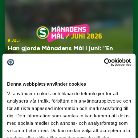
9 JULI
Han gjorde Månadens Mål i juni: ”En
projektil”
Slog till i…
Denna webbplats använder cookies
Vi använder cookies och liknande teknologier för att
analysera vår trafik, förbättra din användarupplevelse och
för att rikta anpassad information och marknadsföring till
dig. Den information som samlas in kan komma att delas
med sociala medier och annons- och analysföretag som
vi samarbeter med. Du kan nedan välja att acceptera alla
3 JULI
cookies eller välja vilka cookies som du vill ska