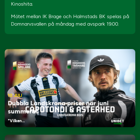
Kinoshita.
Mötet mellan IK Brage och Halmstads BK spelas på
Domnarvsvallen på måndag med avspark 19.00.
10 JULI
Dubbla Landskrona-priser när juni
summeras
"Vilken…