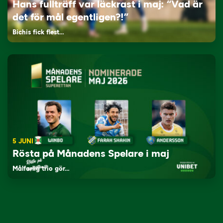
Hans fullträff var läckrast i maj: “Vad är
det för mål egentligen?!”
Bichis fick flest…
5 JUNI
Rösta på Månadens Spelare i maj
Målfarlig trio gör…