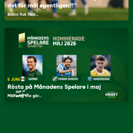
det för mål egentligen?!”
Bichis fick flest…
5 JUNI
Rösta på Månadens Spelare i maj
Målfarlig trio gör…