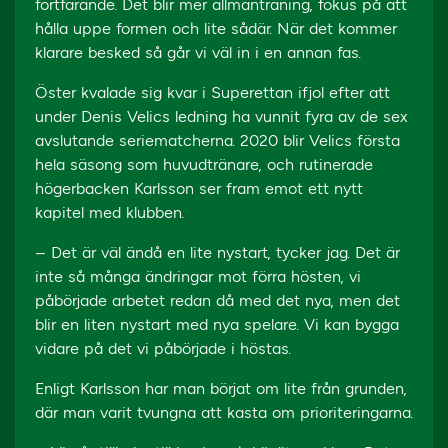
fortfarande. Det blir mer allmänträning, fokus på att
hålla uppe formen och lite sådär. När det kommer
klarare besked så går vi väl in i en annan fas.
Öster kvalade sig kvar i Superettan ifjol efter att
under Denis Velics ledning ha vunnit fyra av de sex
avslutande seriematcherna. 2020 blir Velics första
hela säsong som huvudtränare, och rutinerade
högerbacken Karlsson ser fram emot ett nytt
kapitel med klubben.
– Det är väl ändå en lite nystart, tycker jag. Det är
inte så många ändringar mot förra hösten, vi
påbörjade arbetet redan då med det nya, men det
blir en liten nystart med nya spelare. Vi kan bygga
vidare på det vi påbörjade i höstas.
Enligt Karlsson har man börjat om lite från grunden,
där man varit tvungna att kasta om prioriteringarna.