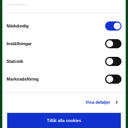
användas.
Samtyckesval
Nödvändig
9 JULI
Han gjorde Månadens Mål i juni: ”En
Inställningar
projektil”
Slog till i…
Statistik
Marknadsföring
Visa detaljer
3 JULI
Tillåt alla cookies
Rösta på Månadens Spelare i juni