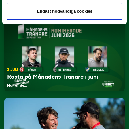
Yttrar gör…
Endast nödvändiga cookies
3 JULI
Rösta på Månadens Tränare i juni
Här är de…