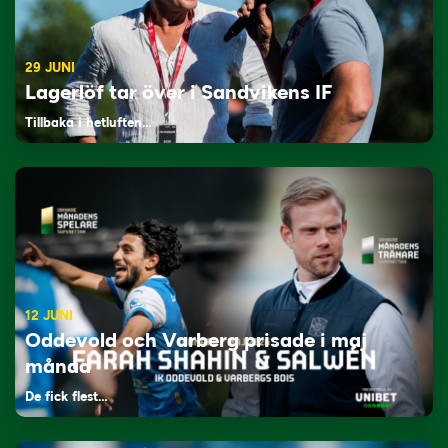
29 JUNI
Lagerlöf tar över i Sandvikens IF
Tillbaka i hetluften…
12 JUNI
Oddevold och Varberg prisade i maj
månad
De fick flest…