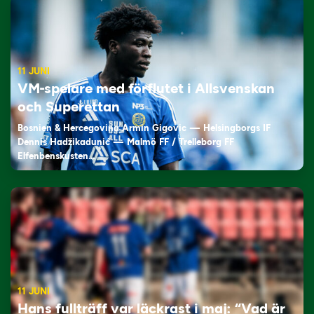
11 JUNI
VM-spelare med förflutet i Allsvenskan
och Superettan
Bosnien & Hercegovina Armin Gigovic — Helsingborgs IF
Dennis Hadžikadunić — Malmö FF / Trelleborg FF
Elfenbenskusten…
11 JUNI
Hans fullträff var läckrast i maj: “Vad är