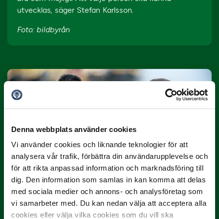
utvecklas, säger Stefan Karlsson.
Foto: bildbyrån
Denna webbplats använder cookies
10 JULI
Vi använder cookies och liknande teknologier för att
Dubbla Landskrona-priser när juni
analysera vår trafik, förbättra din användarupplevelse och
summeras
för att rikta anpassad information och marknadsföring till
dig. Den information som samlas in kan komma att delas
"Vilken…
med sociala medier och annons- och analysföretag som
vi samarbeter med. Du kan nedan välja att acceptera alla
cookies eller välja vilka cookies som du vill ska