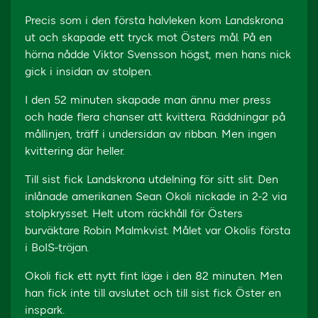
Precis som i den första halvleken kom Landskrona
ut och skapade ett tryck mot Östers mål. På en
hörna nådde Viktor Svensson högst, men hans nick
gick i insidan av stolpen.
I den 52 minuten skapade man ännu mer press
och hade flera chanser att kvittera. Räddningar på
mållinjen, träff i undersidan av ribban. Men ingen
kvittering där heller.
Till sist fick Landskrona utdelning för sitt slit. Den
inlånade amerikanen Sean Okoli nickade in 2-2 via
stolpkrysset. Helt utom räckhåll för Östers
burväktare Robin Malmkvist. Målet var Okolis första
i BoIS-tröjan.
Okoli fick ett nytt fint läge i den 82 minuten. Men
han fick inte till avslutet och till sist fick Öster en
inspark.