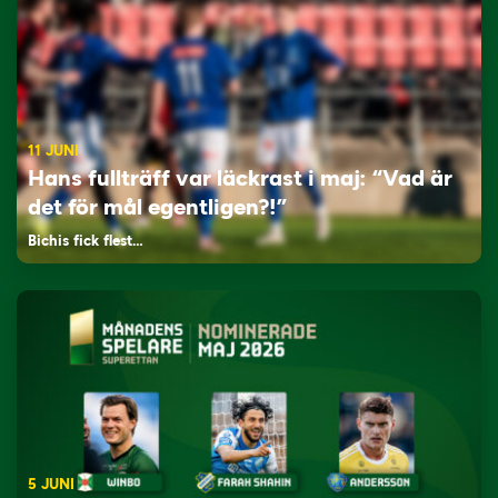
11 JUNI
Hans fullträff var läckrast i maj: “Vad är
det för mål egentligen?!”
Bichis fick flest…
5 JUNI