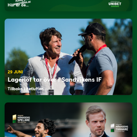
Här är de…
29 JUNI
Lagerlöf tar över i Sandvikens IF
Tillbaka i hetluften…