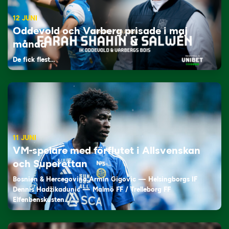
12 JUNI
Oddevold och Varberg prisade i maj
månad
De fick flest…
11 JUNI
VM-spelare med förflutet i Allsvenskan
och Superettan
Bosnien & Hercegovina Armin Gigovic — Helsingborgs IF
Dennis Hadžikadunić — Malmö FF / Trelleborg FF
Elfenbenskusten…