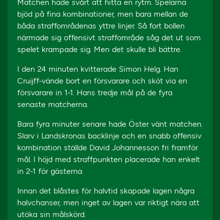
Matchen hade svårt att hitta en rytm. Spelarna
bjöd på fina kombinationer, men bara mellan de
båda straffområdenas yttre linjer. Så fort bollen
närmade sig offensivt straffområde såg det ut som
spelet krampade sig. Men det skulle bli bättre.
I den 24 minuten kvitterade Simon Helg. Han
Cruijff-vände bort en försvarare och sköt via en
försvarare in 1-1. Hans tredje mål på de fyra
senaste matcherna.
Bara fyra minuter senare hade Öster vänt matchen.
Slarv i Landskronas backlinje och en snabb offensiv
kombination ställde David Johannesson fri framför
mål. I höjd med straffpunkten placerade han enkelt
in 2-1 för gästerna.
Innan det blåstes för halvtid skapade lagen några
halvchanser, men inget av lagen var riktigt nära att
utöka sin målskörd.