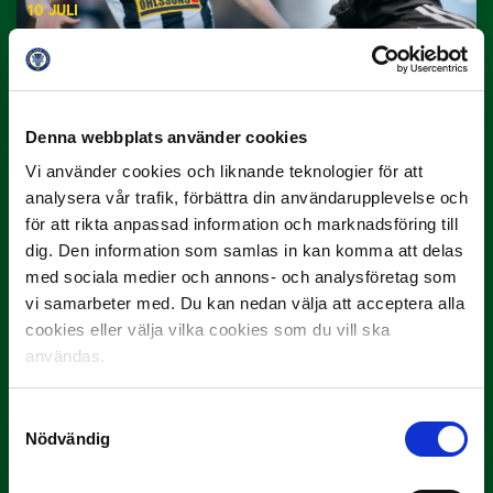
10 JULI
Dubbla Landskrona-priser när juni
summeras
"Vilken…
Denna webbplats använder cookies
Vi använder cookies och liknande teknologier för att
analysera vår trafik, förbättra din användarupplevelse och
för att rikta anpassad information och marknadsföring till
dig. Den information som samlas in kan komma att delas
med sociala medier och annons- och analysföretag som
vi samarbeter med. Du kan nedan välja att acceptera alla
9 JULI
cookies eller välja vilka cookies som du vill ska
Han gjorde Månadens Mål i juni: ”En
användas.
projektil”
Slog till i…
Samtyckesval
Nödvändig