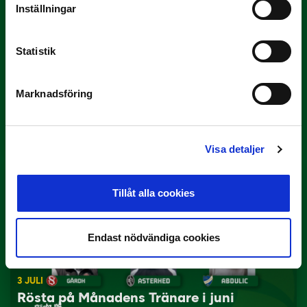
Inställningar
Statistik
Marknadsföring
3 JULI
Rösta på Månadens Spelare i juni
Yttrar gör…
Visa detaljer
Tillåt alla cookies
Endast nödvändiga cookies
3 JULI
Rösta på Månadens Tränare i juni