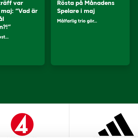
träff var
Rösta på Månadens
i maj: “Vad är
Spelare i maj
ål
Målfarlig trio gör…
n?!”
lest…