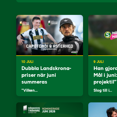
10 JULI
9 JULI
Dubbla Landskrona-
Han gjor
priser när juni
Mål i juni
summeras
projektil”
"Vilken…
Slog till i…