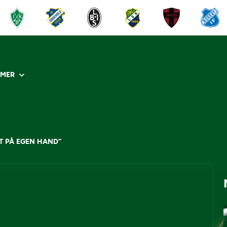
R
MER
T PÅ EGEN HAND”