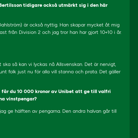
Bertilsson tidigare också utmärkt sig i den här
am (Dahlström) är också nyttig. Han skapar mycket åt mig
 från Division 2 och jag tror han har gjort 10+10 i år.
 ska så kan vi lyckas nå Allsvenskan. Det är nervigt,
t folk just nu för alla vill stanna och prata. Det gäller
år du 10 000 kronor av Unibet att ge till valfri
ina vinstpengar?
 jag ge hälften av pengarna. Den andra halvan går till