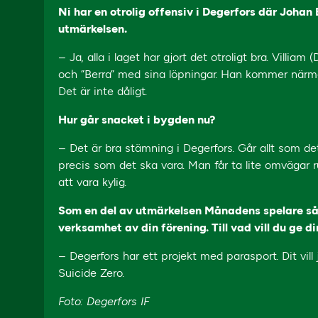
Ni har en otrolig offensiv i Degerfors där Johan 
utmärkelsen.
– Ja, alla i laget har gjort det otroligt bra. Villi
och ”Berra” med sina löpningar. Han kommer närmast
Det är inte dåligt.
Hur går snacket i bygden nu?
– Det är bra stämning i Degerfors. Går allt som det
precis som det ska vara. Man får ta lite omvägar run
att vara kylig.
Som en del av utmärkelsen Månadens spelare så f
verksamhet av din förening. Till vad vill du ge d
– Degerfors har ett projekt med parasport. Dit vill
Suicide Zero.
Foto: Degerfors IF