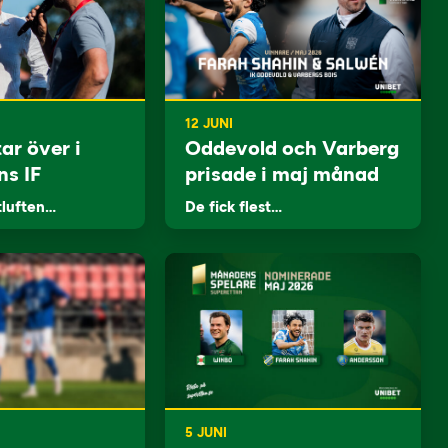
12 JUNI
ar över i
Oddevold och Varberg
ns IF
prisade i maj månad
tluften…
De fick flest…
5 JUNI