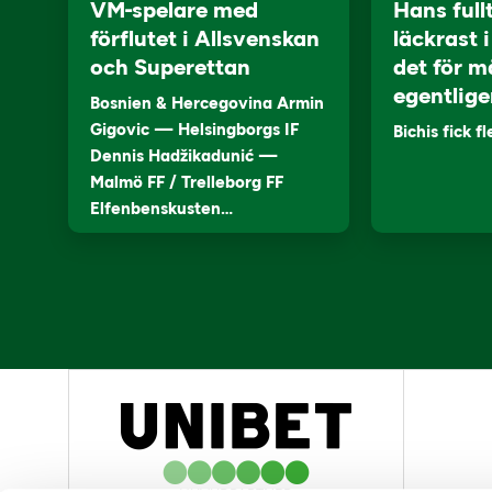
VM-spelare med
Hans full
förflutet i Allsvenskan
läckrast 
och Superettan
det för m
egentlige
Bosnien & Hercegovina Armin
Gigovic — Helsingborgs IF
Bichis fick f
Dennis Hadžikadunić —
Malmö FF / Trelleborg FF
Elfenbenskusten…