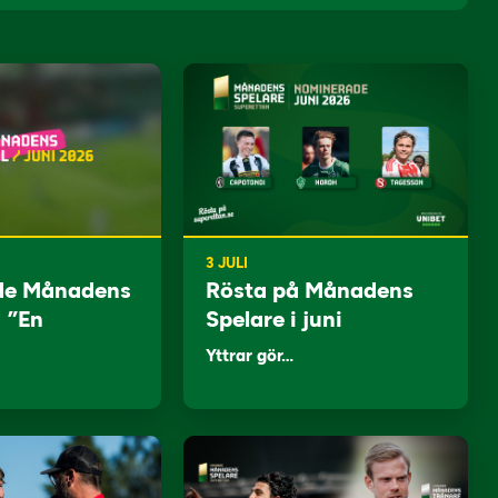
3 JULI
de Månadens
Rösta på Månadens
: ”En
Spelare i juni
Yttrar gör…