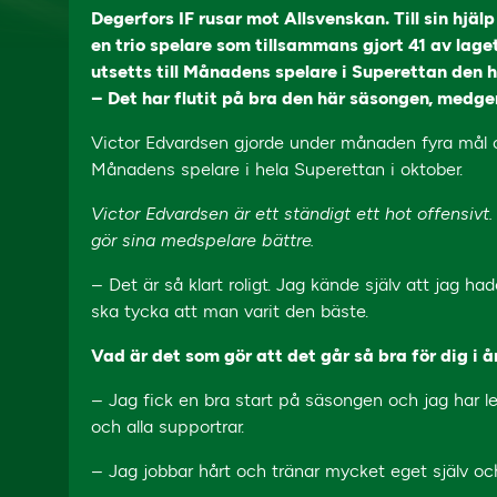
Degerfors IF rusar mot Allsvenskan. Till sin hjä
en trio spelare som tillsammans gjort 41 av lage
utsetts till Månadens spelare i Superettan den h
– Det har flutit på bra den här säsongen, medger
Victor Edvardsen gjorde under månaden fyra mål o
Månadens spelare i hela Superettan i oktober.
Victor Edvardsen är ett ständigt ett hot offensi
gör sina medspelare bättre.
– Det är så klart roligt. Jag kände själv att jag 
ska tycka att man varit den bäste.
Vad är det som gör att det går så bra för dig i å
– Jag fick en bra start på säsongen och jag har le
och alla supportrar.
– Jag jobbar hårt och tränar mycket eget själv och