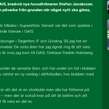
GAIS, bredvid nye huvudtränaren Stefan Jacobsson.
ch påverka från grunden när något nytt ska göras,
 tillbaka i Superettan. Senast var det som spelare i
nde tränare i GAIS.
äsonger i Degerfors IF och Qviding. Så jag har en
innebär. De sista åren har jag ägnat mig åt att vara
em år inna jag kom till GAIS, förklarar Fredrik Holmberg
nder de senaste åren, och har under sin tid i klubben
Nu väntar en ny vardag i elitfotbollen, hos klubben med
 är att det är en storklubb men alla har fötterna på
 – men det är också krav på att bli bättre och att
 få vara en del av.