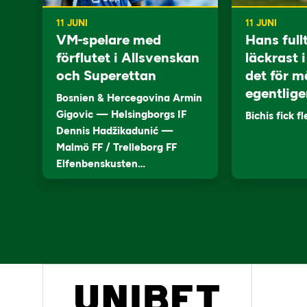
11 JUNI
11 JUNI
VM-spelare med
Hans full
förflutet i Allsvenskan
läckrast 
och Superettan
det för m
egentlige
Bosnien & Hercegovina Armin
Gigovic — Helsingborgs IF
Bichis fick f
Dennis Hadžikadunić —
Malmö FF / Trelleborg FF
Elfenbenskusten…