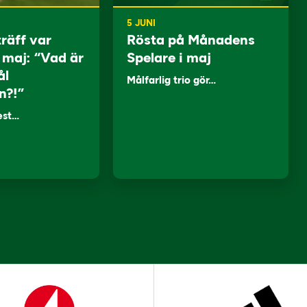
5 JUNI
träff var
Rösta på Månadens
i maj: “Vad är
Spelare i maj
ål
Målfarlig trio gör…
n?!”
lest…