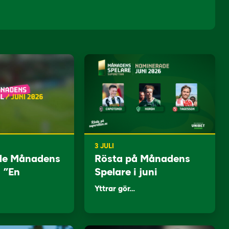
3 JULI
de Månadens
Rösta på Månadens
: ”En
Spelare i juni
Yttrar gör…