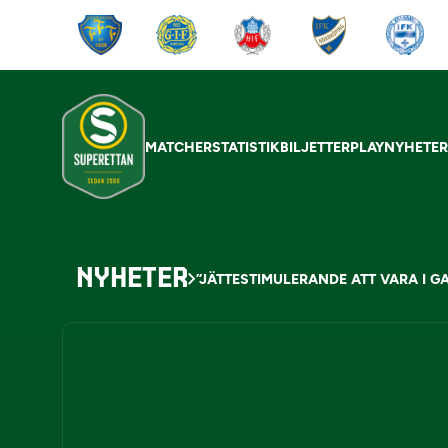
MATCHER
STATISTIK
BILJETTER
PLAY
NYHETE
NYHETER
”JÄTTESTIMULERANDE ATT VARA I GA