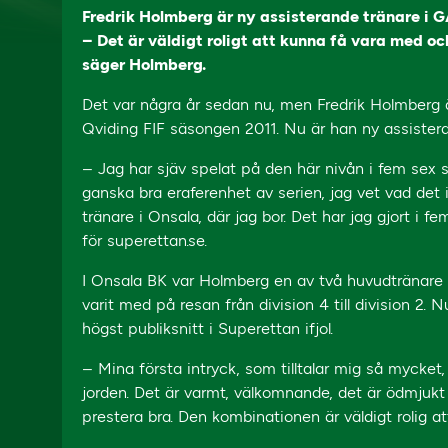
Fredrik Holmberg är ny assisterande tränare i 
– Det är väldigt roligt att kunna få vara med o
säger Holmberg.
Det var några år sedan nu, men Fredrik Holmberg är
Qviding FIF säsongen 2011. Nu är han ny assistera
– Jag har sjäv spelat på den här nivån i fem sex s
ganska bra eraferenhet av serien, jag vet vad det 
tränare i Onsala, där jag bor. Det har jag gjort i f
för superettan.se.
I Onsala BK var Holmberg en av två huvudtränare u
varit med på resan från division 4 till division 2. 
högst publiksnitt i Superettan ifjol.
– Mina första intryck, som tilltalar mig så mycket,
jorden. Det är varmt, välkomnande, det är ödmjukt
prestera bra. Den kombinationen är väldigt rolig att