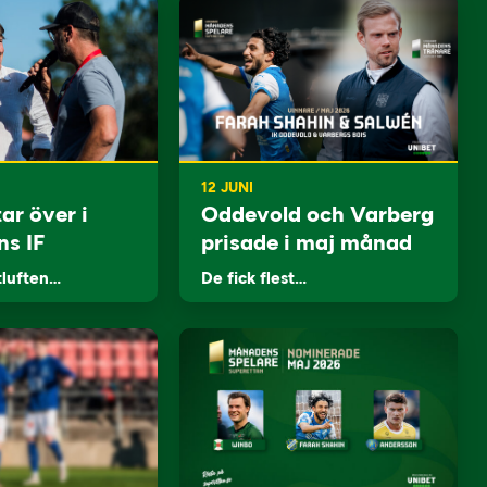
12 JUNI
ar över i
Oddevold och Varberg
ns IF
prisade i maj månad
tluften…
De fick flest…