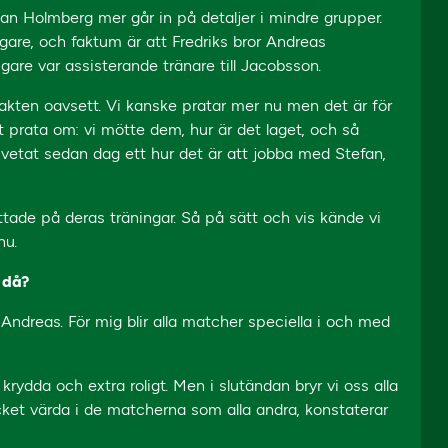
n Holmberg mer går in på detaljer i mindre grupper.
gare, och faktum är att Fredriks bror Andreas
gare var assisterande tränare till Jacobsson.
akten oavsett. Vi kanske pratar mer nu men det är för
t prata om: vi mötte dem, hur är det laget, och så
r vetat sedan dag ett hur det är att jobba med Stefan,
ttade på deras träningar. Så på sätt och vis kände vi
nu.
 då?
h Andreas. För mig blir alla matcher speciella i och med
krydda och extra roligt. Men i slutändan bryr vi oss alla
ket värda i de matcherna som alla andra, konstaterar