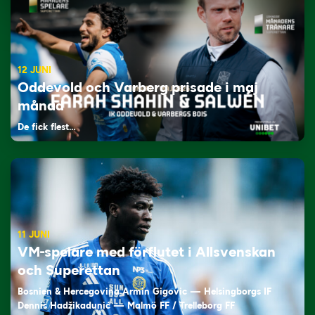
12 JUNI
Oddevold och Varberg prisade i maj
månad
De fick flest…
11 JUNI
VM-spelare med förflutet i Allsvenskan
och Superettan
Bosnien & Hercegovina Armin Gigovic — Helsingborgs IF
Dennis Hadžikadunić — Malmö FF / Trelleborg FF