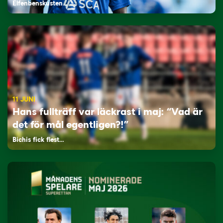
Elfenbenskusten…
11 JUNI
Hans fullträff var läckrast i maj: “Vad är
det för mål egentligen?!”
Bichis fick flest…