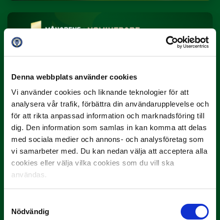
Denna webbplats använder cookies
Vi använder cookies och liknande teknologier för att
3 JULI
analysera vår trafik, förbättra din användarupplevelse och
Rösta på Månadens Spelare i juni
för att rikta anpassad information och marknadsföring till
Yttrar gör…
dig. Den information som samlas in kan komma att delas
med sociala medier och annons- och analysföretag som
vi samarbeter med. Du kan nedan välja att acceptera alla
cookies eller välja vilka cookies som du vill ska
användas.
Samtyckesval
Nödvändig