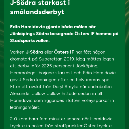
J-Södra starkast i
smålandsderbyt
Edin Hamidovic gjorde båda målen när
Jönköpings Södra besegrade Östers IF hemma på
Stadsparksvallen.
Varken
J-Södra
eller
Östers IF
har fått någon
drömstart på Superettan 2019. Idag möttes lagen i
ett derby inför 2225 personer i Jönköping.
Hemmalaget började starkast och Edin Hamidovic
gav J-Södra ledningen efter en halvtimmas spel.
Efter ett avslut från Daryl Smylie når andrabollen
Alexander Jallow. Jallow hittade sedan in till
Hamidovic som liggandes i luften volleysparkar in
ledningsmålet.
2-0 kom bara fem minuter senare när Hamidovic
tryckte in bollen från straffpunkten.Öster tryckte