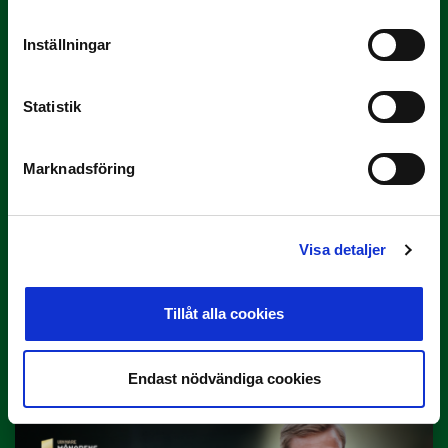
3 JULI
Inställningar
Rösta på Månadens Tränare i juni
Här är de…
Statistik
Marknadsföring
Visa detaljer
29 JUNI
Tillåt alla cookies
Lagerlöf tar över i Sandvikens IF
Tillbaka i hetluften…
Endast nödvändiga cookies