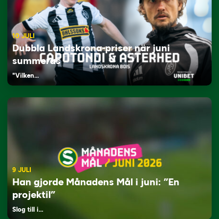
10 JULI
Dubbla Landskrona-priser när juni
summeras
"Vilken…
9 JULI
Han gjorde Månadens Mål i juni: ”En
projektil”
Slog till i…