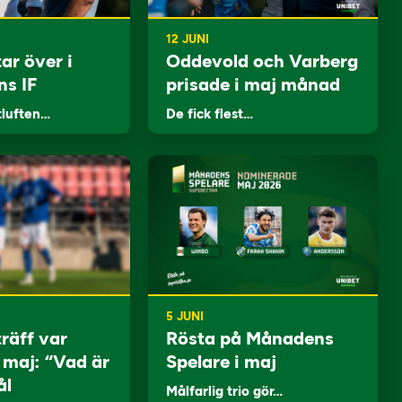
12 JUNI
ar över i
Oddevold och Varberg
ns IF
prisade i maj månad
tluften…
De fick flest…
5 JUNI
träff var
Rösta på Månadens
i maj: “Vad är
Spelare i maj
ål
Målfarlig trio gör…