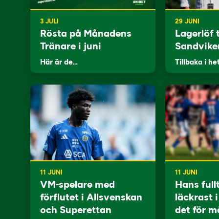
3 JULI
29 JUNI
Rösta på Månadens
Lagerlöf t
Tränare i juni
Sandvike
Här är de…
Tillbaka i he
11 JUNI
11 JUNI
VM-spelare med
Hans full
förflutet i Allsvenskan
läckrast 
och Superettan
det för m