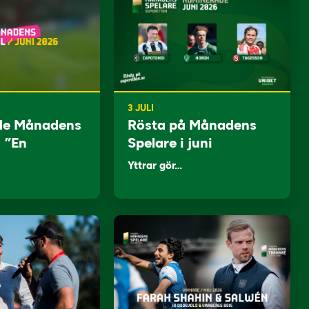
3 JULI
de Månadens
Rösta på Månadens
: ”En
Spelare i juni
Yttrar gör…