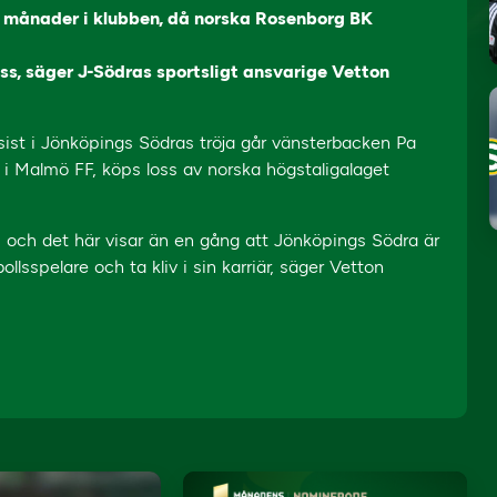
 månader i klubben, då norska Rosenborg BK
oss, säger J-Södras sportsligt ansvarige Vetton
sist i Jönköpings Södras tröja går vänsterbacken Pa
t i Malmö FF, köps loss av norska högstaligalaget
ss och det här visar än en gång att Jönköpings Södra är
ollsspelare och ta kliv i sin karriär, säger Vetton