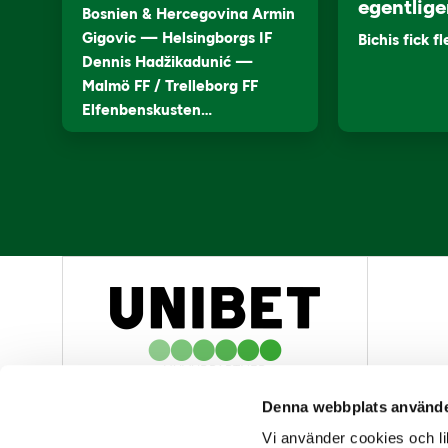
egentlige
Bosnien & Hercegovina Armin
Gigovic — Helsingborgs IF
Bichis fick f
Dennis Hadžikadunić —
Malmö FF / Trelleborg FF
Elfenbenskusten…
HUVUDPARTNER
Denna webbplats använde
Vi använder cookies och lik