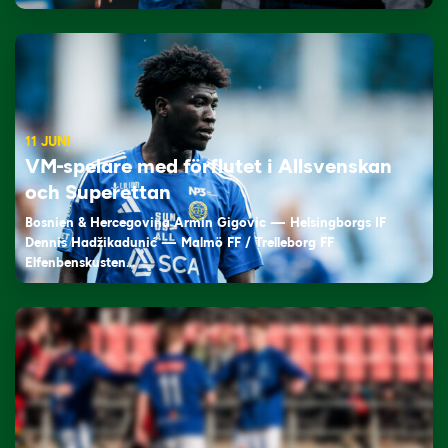
11 JUNI
VM-spelare med förflutet i Allsvenskan
och Superettan
Bosnien & Hercegovina Armin Gigovic — Helsingborgs IF
Dennis Hadžikadunić — Malmö FF / Trelleborg FF
Elfenbenskusten…