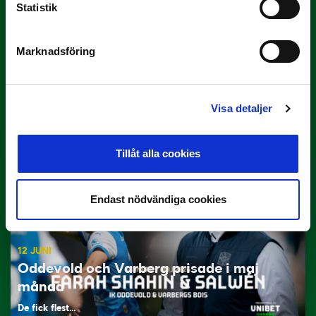
Statistik
Marknadsföring
29 JUNI
Lagerlöf tar över i Sandvikens IF
Visa detaljer
Tillbaka i hetluften…
Tillåt alla cookies
Endast nödvändiga cookies
12 JUNI
Oddevold och Varberg prisade i maj
månad
De fick flest…