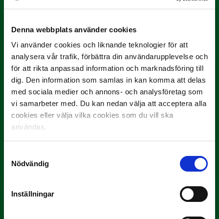
3 JULI
Rösta på Månadens Spelare i juni
Denna webbplats använder cookies
Yttrar gör…
Vi använder cookies och liknande teknologier för att
analysera vår trafik, förbättra din användarupplevelse och
för att rikta anpassad information och marknadsföring till
dig. Den information som samlas in kan komma att delas
med sociala medier och annons- och analysföretag som
vi samarbeter med. Du kan nedan välja att acceptera alla
cookies eller välja vilka cookies som du vill ska
användas.
3 JULI
Rösta på Månadens Tränare i juni
Samtyckesval
Nödvändig
Här är de…
Inställningar