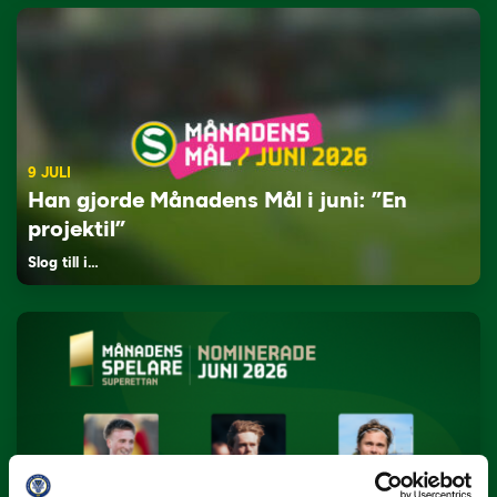
9 JULI
Han gjorde Månadens Mål i juni: ”En
projektil”
Slog till i…