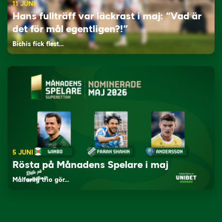
11 JUNI
Hans fullträff var läckrast i maj: “Vad är
det för mål egentligen?!”
Bichis fick flest…
5 JUNI
Rösta på Månadens Spelare i maj
Målfarlig trio gör…