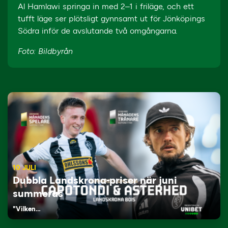
Al Hamlawi springa in med 2–1 i friläge, och ett
tufft läge ser plötsligt gynnsamt ut för Jönköpings
Södra inför de avslutande två omgångarna.
Foto: Bildbyrån
10 JULI
Dubbla Landskrona-priser när juni
summeras
"Vilken…