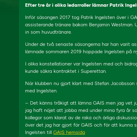
Efter tre år i olika ledarroller lämnar Patrik Inge
Inför säsongen 2017 tog Patrik Ingelsten över i 
assisterande tränare bakom Benjamin Westman. U
in som huvudtränare.
Under de två senaste säsongerna har han varit a
lämnade sommaren 2019 hoppade Ingelsten på nyt
I olika konstellationer var Ingelsten med och bidrog
kunde säkra kontraktet i Superettan.
När klubben nu gjort klart med Stefan Jacobsson 
med Ingelsten.
– Det känns tråkigt att lämna GAIS men jag vet ju 
jag haft nöjet att jobba med under mina fyra år so
kollegor som klarat av de raka och ärliga diskussion
över det jag har gjort för GAIS och för att kunna se
Ingelsten till
GAIS hemsida