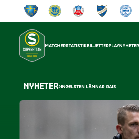
MATCHER
STATISTIK
BILJETTER
PLAY
NYHETE
NYHETER
INGELSTEN LÄMNAR GAIS