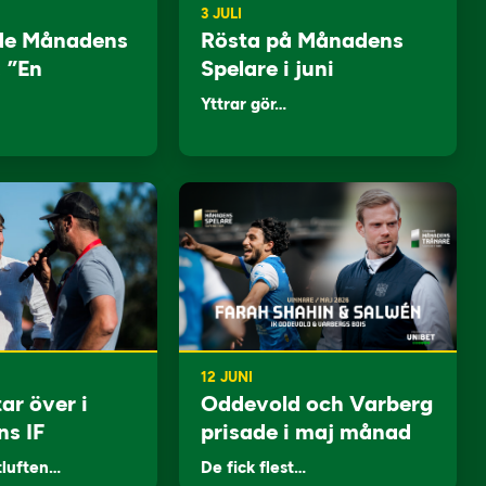
3 JULI
de Månadens
Rösta på Månadens
: ”En
Spelare i juni
Yttrar gör…
12 JUNI
ar över i
Oddevold och Varberg
ns IF
prisade i maj månad
tluften…
De fick flest…