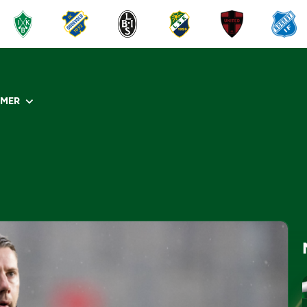
R
MER