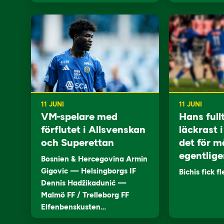
11 JUNI
11 JUNI
VM-spelare med
Hans full
förflutet i Allsvenskan
läckrast 
och Superettan
det för m
egentlige
Bosnien & Hercegovina Armin
Gigovic — Helsingborgs IF
Bichis fick f
Dennis Hadžikadunić —
Malmö FF / Trelleborg FF
Elfenbenskusten…