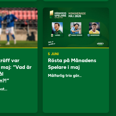
5 JUNI
träff var
Rösta på Månadens
i maj: “Vad är
Spelare i maj
ål
Målfarlig trio gör…
n?!”
lest…