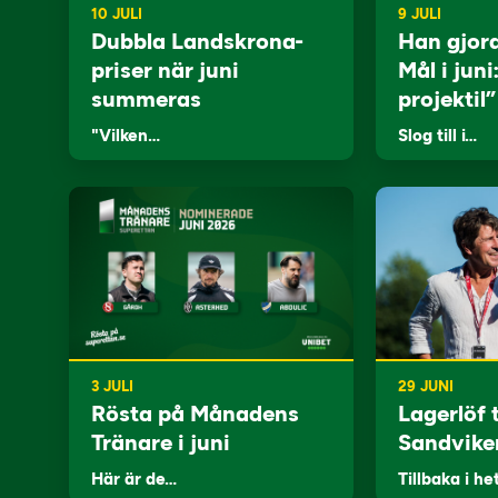
10 JULI
9 JULI
Dubbla Landskrona-
Han gjor
priser när juni
Mål i juni
summeras
projektil”
"Vilken…
Slog till i…
3 JULI
29 JUNI
Rösta på Månadens
Lagerlöf t
Tränare i juni
Sandvike
Här är de…
Tillbaka i he