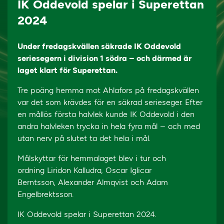
IK Oddevold spelar i Superettan
2024
Under fredagskvällen säkrade IK Oddevold
seriesegern i division 1 södra – och därmed är
laget klart för Superettan.
Tre poäng hemma mot Ahlafors på fredagskvällen
var det som krävdes för en säkrad serieseger. Efter
en mållös första halvlek kunde IK Oddevold i den
andra halvleken trycka in hela fyra mål – och med
utan nerv på slutet ta det hela i mål.
Målskyttar för hemmalaget blev i tur och
ordning Liridon Kalludra, Oscar Iglicar
Berntsson, Alexander Almqvist och Adam
Engelbrektsson.
IK Oddevold spelar i Superettan 2024.