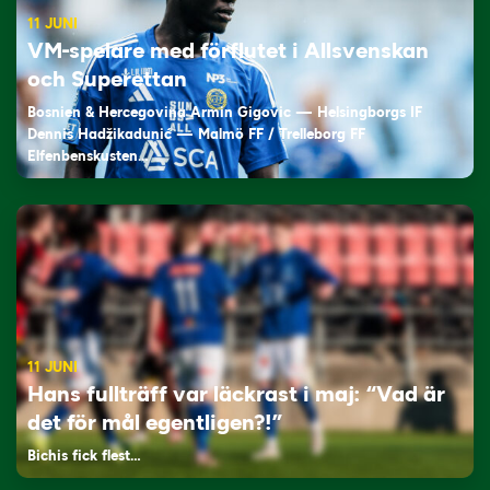
11 JUNI
VM-spelare med förflutet i Allsvenskan
och Superettan
Bosnien & Hercegovina Armin Gigovic — Helsingborgs IF
Dennis Hadžikadunić — Malmö FF / Trelleborg FF
Elfenbenskusten…
11 JUNI
Hans fullträff var läckrast i maj: “Vad är
det för mål egentligen?!”
Bichis fick flest…