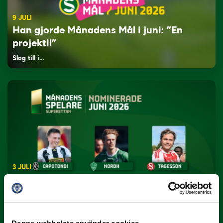
9 JULI
Han gjorde Månadens Mål i juni: ”En
projektil”
Slog till i…
3 JULI
Rösta på Månadens Spelare i juni
Yttrar gör…