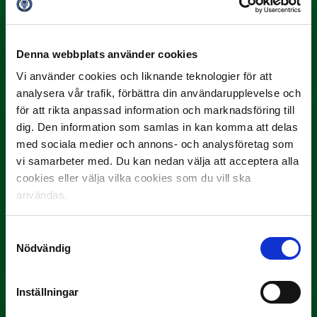
3 JULI
Rösta på Månadens Spelare i juni
Denna webbplats använder cookies
Yttrar gör…
Vi använder cookies och liknande teknologier för att
analysera vår trafik, förbättra din användarupplevelse och
för att rikta anpassad information och marknadsföring till
dig. Den information som samlas in kan komma att delas
med sociala medier och annons- och analysföretag som
vi samarbeter med. Du kan nedan välja att acceptera alla
cookies eller välja vilka cookies som du vill ska
användas.
3 JULI
Samtyckesval
Rösta på Månadens Tränare i juni
Nödvändig
Här är de…
Inställningar