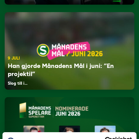
9 JULI
Han gjorde Månadens Mål i juni: ”En
projektil”
Slog till i…