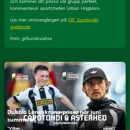
och kommer att passa vår grupp perfekt,
kommenterar sportchefen Urban Hagblom.
Läs mer omövergången på
GIF Sundsvalls
webbsida
.
Foto: gifsundsvall.se
10 JULI
Dubbla Landskrona-priser när juni
summeras
"Vilken…