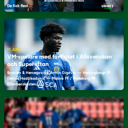
De fick flest…
11 JUNI
VM-spelare med förflutet i Allsvenskan
och Superettan
Bosnien & Hercegovina Armin Gigovic — Helsingborgs IF
Dennis Hadžikadunić — Malmö FF / Trelleborg FF
Elfenbenskusten…