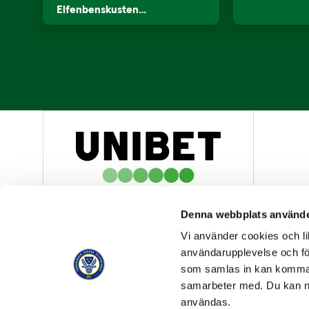
Elfenbenskusten…
HUVUDPARTNER
Denna webbplats använde
Vi använder cookies och lik
användarupplevelse och för
som samlas in kan komma 
samarbeter med. Du kan ned
OFFICIELL LEVERANTÖR
användas.