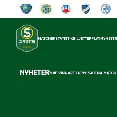
MATCHER
STATISTIK
BILJETTER
PLAY
NYHETE
NYHETER
HIF VINNARE I UPPSKJUTNA MATC