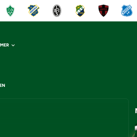
R
MER
HEN