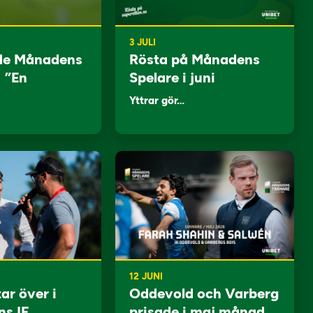
3 JULI
de Månadens
Rösta på Månadens
: ”En
Spelare i juni
Yttrar gör…
12 JUNI
ar över i
Oddevold och Varberg
ns IF
prisade i maj månad