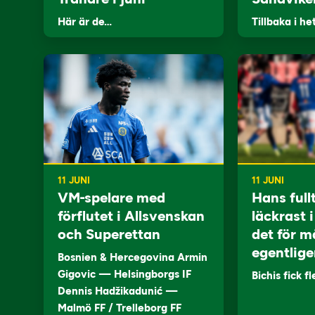
Här är de…
Tillbaka i he
11 JUNI
11 JUNI
VM-spelare med
Hans full
förflutet i Allsvenskan
läckrast 
och Superettan
det för m
egentlige
Bosnien & Hercegovina Armin
Gigovic — Helsingborgs IF
Bichis fick f
Dennis Hadžikadunić —
Malmö FF / Trelleborg FF