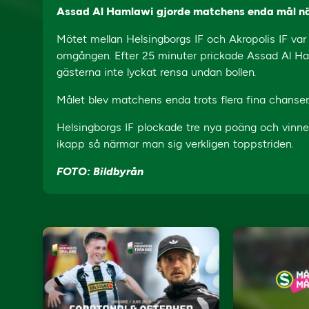
Assad Al Hamlawi gjorde matchens enda mål när
Mötet mellan Helsingborgs IF och Akropolis IF var u
omgången. Efter 25 minuter prickade Assad Al Ha
gästerna inte lyckat rensa undan bollen.
Målet blev matchens enda trots flera fina chanser
Helsingborgs IF plockade tre nya poäng och vinn
ikapp så närmar man sig verkligen toppstriden.
FOTO: Bildbyrån