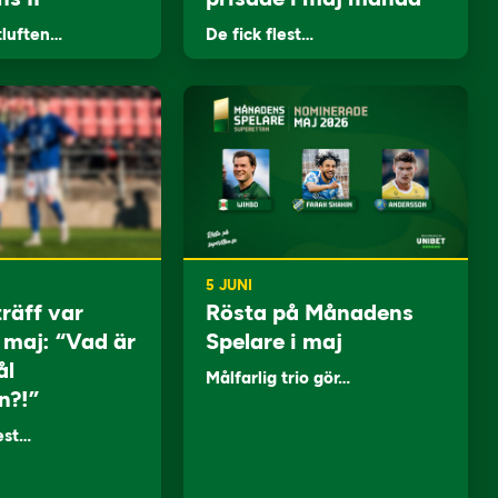
tluften…
De fick flest…
5 JUNI
träff var
Rösta på Månadens
i maj: “Vad är
Spelare i maj
ål
Målfarlig trio gör…
n?!”
lest…