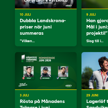
10 JULI
9 JULI
Dubbla Landskrona-
Han gjor
priser när juni
Mål i juni
summeras
projektil”
"Vilken…
Slog till i…
3 JULI
29 JUNI
Rösta på Månadens
Lagerlöf t
Tränare i juni
Sandvike