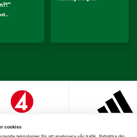
n?!”
lest…
MEDIAPARTNER
OFFICIELL LEVERANTÖ
r cookies
nande teknologier för att analysera vår trafik, förbättra din