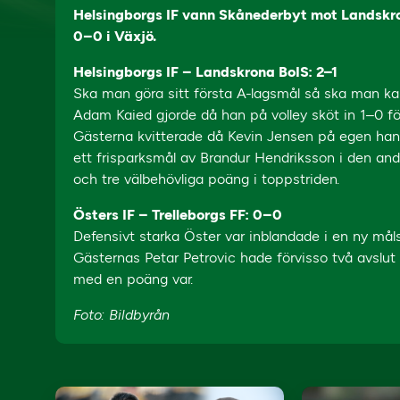
Helsingborgs IF vann Skånederbyt mot Landskro
0–0 i Växjö.
Helsingborgs IF – Landskrona BoIS: 2–1
Ska man göra sitt första A-lagsmål så ska man kansk
Adam Kaied gjorde då han på volley sköt in 1–0 f
Gästerna kvitterade då Kevin Jensen på egen hand
ett frisparksmål av Brandur Hendriksson i den an
och tre välbehövliga poäng i toppstriden.
Östers IF – Trelleborgs FF: 0–0
Defensivt starka Öster var inblandade i en ny målsn
Gästernas Petar Petrovic hade förvisso två avslut
med en poäng var.
Foto: Bildbyrån