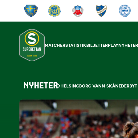
MATCHER
STATISTIK
BILJETTER
PLAY
NYHETE
NYHETER
HELSINGBORG VANN SKÅNEDERBYT