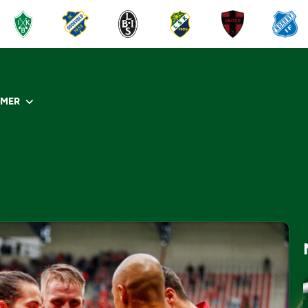
R
MER