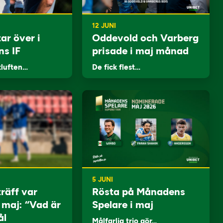
12 JUNI
ar över i
Oddevold och Varberg
ns IF
prisade i maj månad
tluften…
De fick flest…
5 JUNI
träff var
Rösta på Månadens
i maj: “Vad är
Spelare i maj
ål
Målfarlig trio gör…