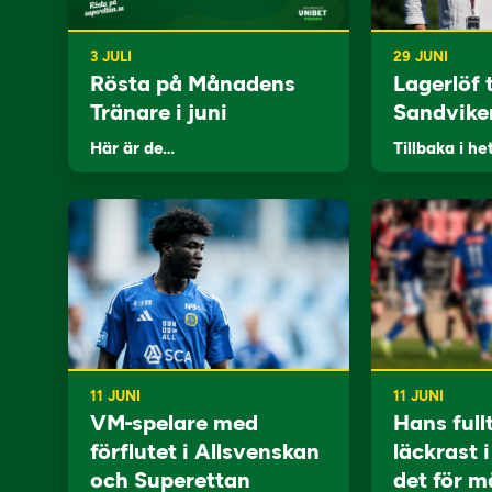
3 JULI
29 JUNI
Rösta på Månadens
Lagerlöf t
Tränare i juni
Sandvike
Här är de…
Tillbaka i he
11 JUNI
11 JUNI
VM-spelare med
Hans full
förflutet i Allsvenskan
läckrast 
och Superettan
det för m