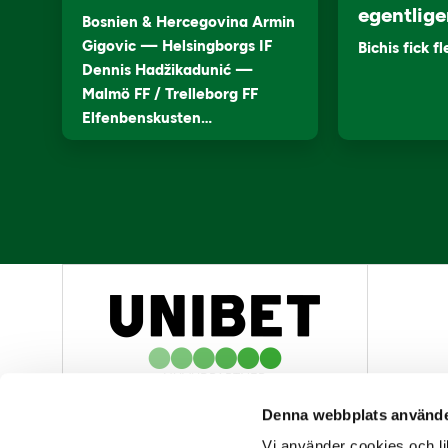
egentlige
Bosnien & Hercegovina Armin
Gigovic — Helsingborgs IF
Bichis fick f
Dennis Hadžikadunić —
Malmö FF / Trelleborg FF
Elfenbenskusten…
HUVUDPARTNER
Denna webbplats använde
Vi använder cookies och lik