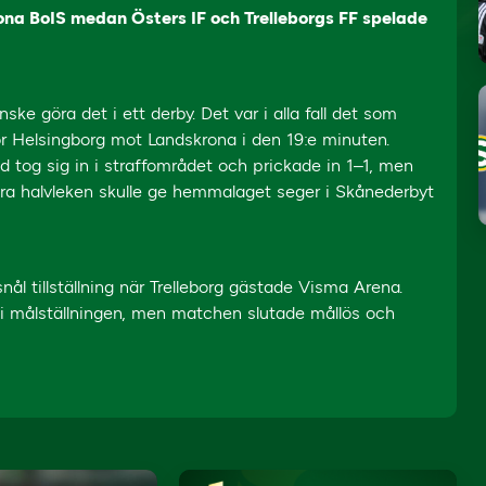
na BoIS medan Östers IF och Trelleborgs FF spelade
e göra det i ett derby. Det var i alla fall det som
ör Helsingborg mot Landskrona i den 19:e minuten.
 tog sig in i straffområdet och prickade in 1–1, men
dra halvleken skulle ge hemmalaget seger i Skånederbyt
ål tillställning när Trelleborg gästade Visma Arena.
 i målställningen, men matchen slutade mållös och