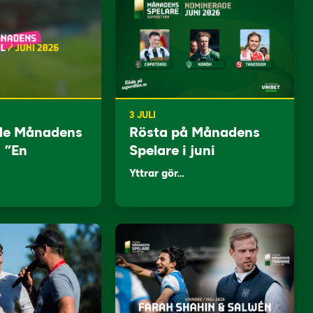
3 JULI
de Månadens
Rösta på Månadens
: ”En
Spelare i juni
Yttrar gör…