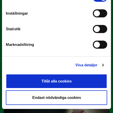
3 JULI
Inställningar
Rösta på Månadens Tränare i juni
Här är de…
Statistik
Marknadsföring
Visa detaljer
29 JUNI
Tillåt alla cookies
Lagerlöf tar över i Sandvikens IF
Tillbaka i hetluften…
Endast nödvändiga cookies