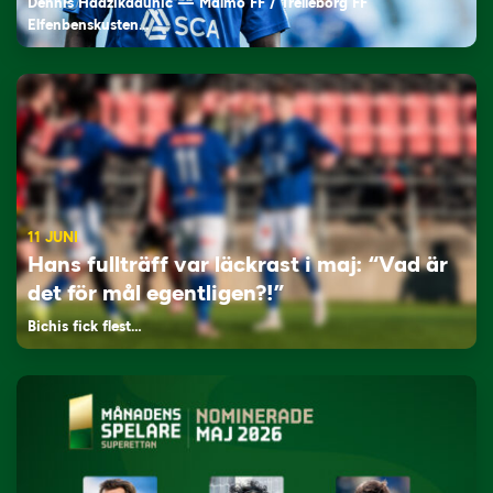
Dennis Hadžikadunić — Malmö FF / Trelleborg FF
Elfenbenskusten…
11 JUNI
Hans fullträff var läckrast i maj: “Vad är
det för mål egentligen?!”
Bichis fick flest…