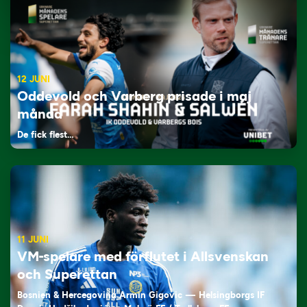
12 JUNI
Oddevold och Varberg prisade i maj
månad
De fick flest…
11 JUNI
VM-spelare med förflutet i Allsvenskan
och Superettan
Bosnien & Hercegovina Armin Gigovic — Helsingborgs IF