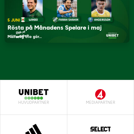
5 JUNI
Rösta på Månadens Spelare i maj
Målfarlig trio gör…
HUVUDPARTNER
MEDIAPARTNER