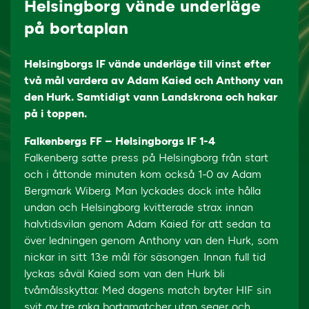
Helsingborg vände underläge
på bortaplan
Helsingborgs IF vände underläge till vinst efter
två mål vardera av Adam Kaied och Anthony van
den Hurk. Samtidigt vann Landskrona och hakar
på i toppen.
Falkenbergs FF – Helsingborgs IF 1-4
Falkenberg satte press på Helsingborg från start
och i åttonde minuten kom också 1-0 av Adam
Bergmark Wiberg. Man lyckades dock inte hålla
undan och Helsingborg kvitterade strax innan
halvtidsvilan genom Adam Kaied för att sedan ta
över ledningen genom Anthony van den Hurk, som
nickar in sitt 13:e mål för säsongen. Innan full tid
lyckas såväl Kaied som van den Hurk bli
tvåmålsskyttar. Med dagens match bryter HIF sin
svit av tre raka bortamatcher utan seger och