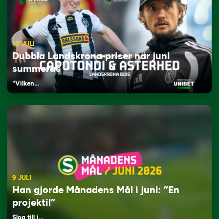
10 JULI
Dubbla Landskrona-priser när juni
summeras
"Vilken…
9 JULI
Han gjorde Månadens Mål i juni: ”En
projektil”
Slog till i…