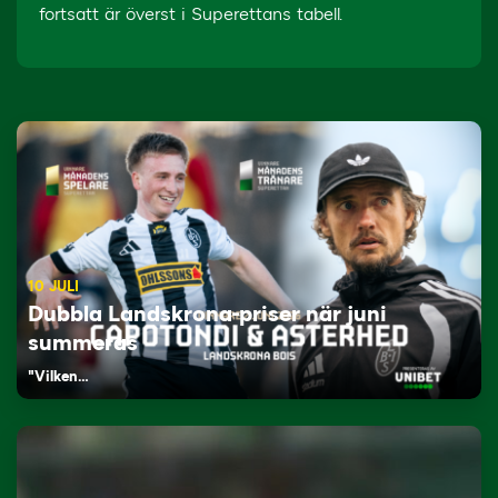
fortsatt är överst i Superettans tabell.
10 JULI
Dubbla Landskrona-priser när juni
summeras
"Vilken…