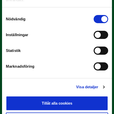
Samtyckesval
Nödvändig
Inställningar
Statistik
3 JULI
Rösta på Månadens Tränare i juni
Marknadsföring
Här är de…
Visa detaljer
Tillåt alla cookies