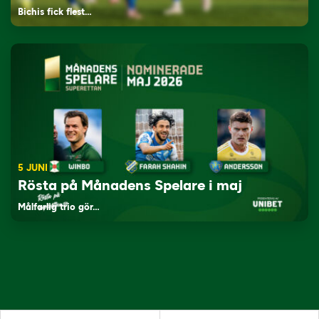
Bichis fick flest…
5 JUNI
Rösta på Månadens Spelare i maj
Målfarlig trio gör…