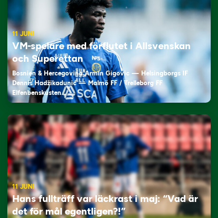
11 JUNI
VM-spelare med förflutet i Allsvenskan
och Superettan
Bosnien & Hercegovina Armin Gigovic — Helsingborgs IF
Dennis Hadžikadunić — Malmö FF / Trelleborg FF
Elfenbenskusten…
11 JUNI
Hans fullträff var läckrast i maj: “Vad är
det för mål egentligen?!”