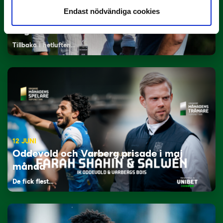
Endast nödvändiga cookies
29 JUNI
Lagerlöf tar över i Sandvikens IF
Tillbaka i hetluften…
12 JUNI
Oddevold och Varberg prisade i maj
månad
De fick flest…