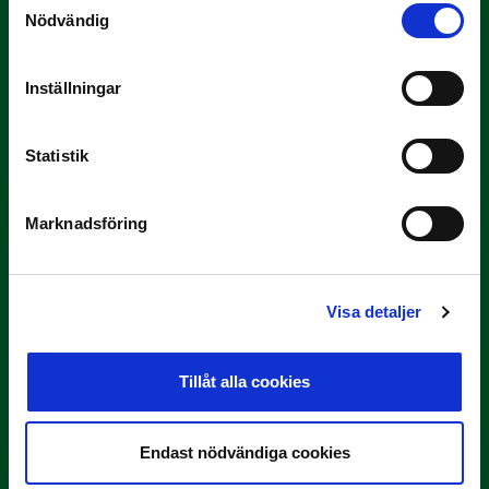
Nödvändig
Inställningar
3 JULI
Rösta på Månadens Tränare i juni
Statistik
Här är de…
Marknadsföring
Visa detaljer
Tillåt alla cookies
29 JUNI
Lagerlöf tar över i Sandvikens IF
Endast nödvändiga cookies
Tillbaka i hetluften…