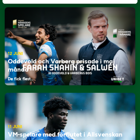
12 JUNI
Oddevold och Varberg prisade i maj
månad
De fick flest…
11 JUNI
VM-spelare med förflutet i Allsvenskan