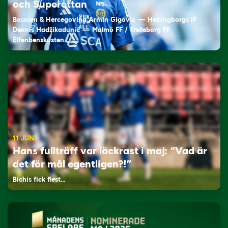
och Superettan
Bosnien & Hercegovina Armin Gigovic — Helsingborgs IF
Dennis Hadžikadunić — Malmö FF / Trelleborg FF
Elfenbenskusten…
11 JUNI
Hans fullträff var läckrast i maj: “Vad är
det för mål egentligen?!”
Bichis fick flest…