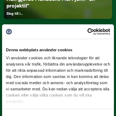
projektil”
Slog till i…
Denna webbplats använder cookies
Vi använder cookies och liknande teknologier för att
analysera vår trafik, förbättra din användarupplevelse och
för att rikta anpassad information och marknadsföring till
3 JULI
Rösta på Månadens Spelare i juni
dig. Den information som samlas in kan komma att delas
med sociala medier och annons- och analysföretag som
Yttrar gör…
vi samarbeter med. Du kan nedan välja att acceptera alla
cookies eller välja vilka cookies som du vill ska
användas.
Samtyckesval