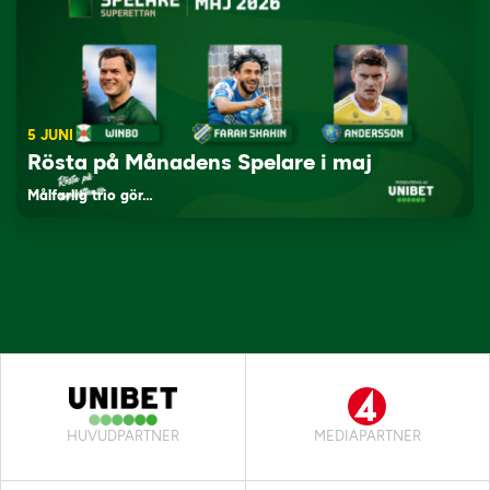
5 JUNI
Rösta på Månadens Spelare i maj
Målfarlig trio gör…
HUVUDPARTNER
MEDIAPARTNER