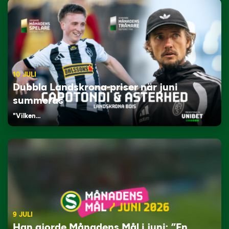
10 JULI
Dubbla Landskrona-priser när juni
summeras
"Vilken…
9 JULI
Han gjorde Månadens Mål i juni: ”En