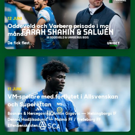
12 JUNI
Oddevold och Varberg prisade i maj
månad
De fick flest…
11 JUNI
VM-spelare med förflutet i Allsvenskan
och Superettan
Bosnien & Hercegovina Armin Gigovic — Helsingborgs IF
Dennis Hadžikadunić — Malmö FF / Trelleborg FF
Elfenbenskusten…