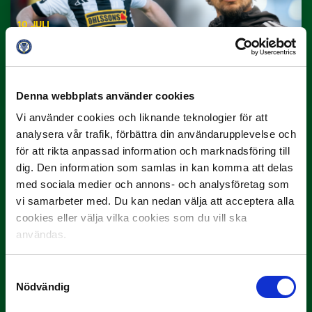
10 JULI
Dubbla Landskrona-priser när juni
summeras
"Vilken…
Denna webbplats använder cookies
Vi använder cookies och liknande teknologier för att
analysera vår trafik, förbättra din användarupplevelse och
för att rikta anpassad information och marknadsföring till
dig. Den information som samlas in kan komma att delas
med sociala medier och annons- och analysföretag som
vi samarbeter med. Du kan nedan välja att acceptera alla
9 JULI
cookies eller välja vilka cookies som du vill ska
Han gjorde Månadens Mål i juni: ”En
användas.
projektil”
Samtyckesval
Slog till i…
Nödvändig