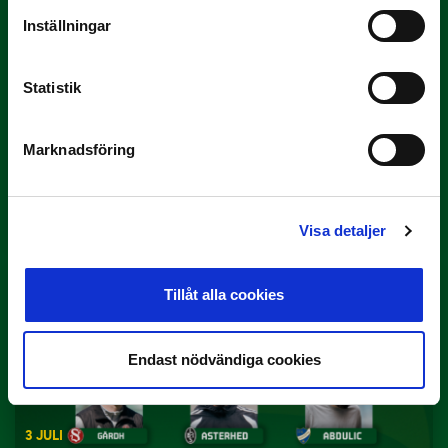
Inställningar
Statistik
Marknadsföring
3 JULI
Rösta på Månadens Spelare i juni
Yttrar gör…
Visa detaljer
Tillåt alla cookies
Endast nödvändiga cookies
3 JULI