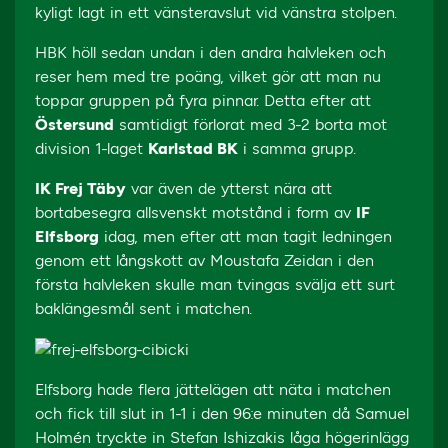
kyligt lagt in ett vänsteravslut vid vänstra stolpen.
HBK höll sedan undan i den andra halvleken och
reser hem med tre poäng, vilket gör att man nu
toppar gruppen på fyra pinnar. Detta efter att
Östersund
samtidigt förlorat med 3-2 borta mot
division 1-laget
Karlstad BK
i samma grupp.
IK Frej Täby
var även de ytterst nära att
bortabesegra allsvenskt motstånd i form av
IF
Elfsborg
idag, men efter att man tagit ledningen
genom ett långskott av Moustafa Zeidan i den
första halvleken skulle man tvingas svälja ett surt
baklängesmål sent i matchen.
Elfsborg hade flera jättelägen att näta i matchen
och fick till slut in 1-1 i den 96:e minuten då Samuel
Holmén tryckte in Stefan Ishizakis låga högerinlägg