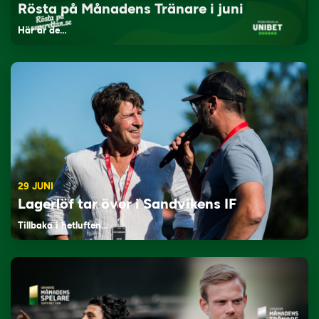
Rösta på Månadens Tränare i juni
Här är de…
29 JUNI
Lagerlöf tar över i Sandvikens IF
Tillbaka i hetluften…