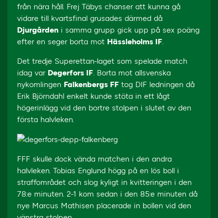
från nära håll. Frej Täbys chanser att kunna gå
vidare till kvartsfinal grusades därmed då
Djurgården
i samma grupp gick upp på sex poäng
efter en seger borta mot
Hässleholms IF
.
Det tredje Superettan-laget som spelade match
idag var
Degerfors IF
. Borta mot allsvenska
nykomlingen
Falkenbergs FF
tog DIF ledningen då
Erik Björndahl enkelt kunde stöta in ett lågt
högerinlägg vid den bortre stolpen i slutet av den
första halvleken.
FFF skulle dock vända matchen i den andra
halvleken. Tobias Englund högg på en lös boll i
straffområdet och slog kyligt in kvitteringen i den
78:e minuten. 2-1 kom sedan i den 85:e minuten då
nye Marcus Mathisen placerade in bollen vid den
vänstra stolpen.