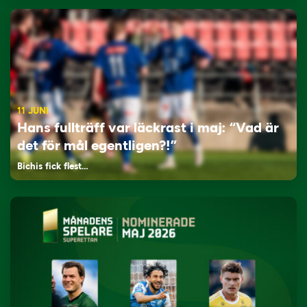
11 JUNI
Hans fullträff var läckrast i maj: “Vad är
det för mål egentligen?!”
Bichis fick flest…