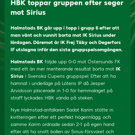
HBK toppar gruppen efter seger
mot Sirius
Halmstads BK går upp i topp i grupp 6 efter att
man vänt och vunnit borta mot IK Sirius under
lördagen. Däremot är IK Frej Täby och Degerfors
IF utslagna inför den sista gruppspelsomgången.
Halmstads BK
följde upp 0-0 mot Östersunds FK
med ett än mer meriterande resultat borta mot
IK
Sirius
i Svenska Cupens gruppspel. Efter att ha
hamnat i underläge på Lötens IP då Jesper
Arvidsson placerade in 1-0 för hemmalaget på
straff lyckades HBK vända på steken.
Nye Halmstad-anfallaren Sadat Karim stötte in
kvitteringen efter ett perfekt högerinlägg, och
samme Karim ordnade sedan 2-1 på egen hand
efter att ha snott bollen av Sirius-försvaret och