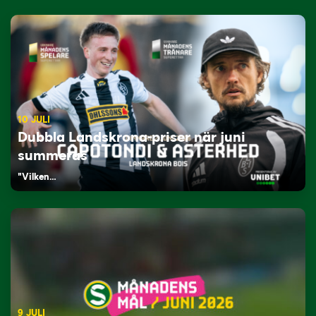
10 JULI
Dubbla Landskrona-priser när juni
summeras
"Vilken…
9 JULI