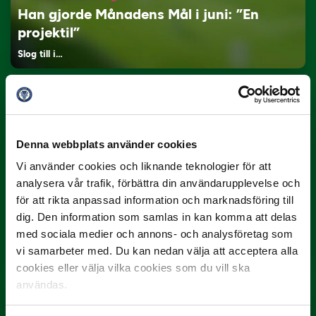
Han gjorde Månadens Mål i juni: ”En
projektil”
Slog till i…
Denna webbplats använder cookies
Vi använder cookies och liknande teknologier för att
analysera vår trafik, förbättra din användarupplevelse och
för att rikta anpassad information och marknadsföring till
3 JULI
dig. Den information som samlas in kan komma att delas
Rösta på Månadens Spelare i juni
med sociala medier och annons- och analysföretag som
Yttrar gör…
vi samarbeter med. Du kan nedan välja att acceptera alla
cookies eller välja vilka cookies som du vill ska
användas.