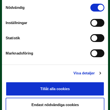
Samtyckesval
Nödvändig
Inställningar
3 JULI
Rösta på Månadens Tränare i juni
Statistik
Här är de…
Marknadsföring
Visa detaljer
Tillåt alla cookies
29 JUNI
Lagerlöf tar över i Sandvikens IF
Endast nödvändiga cookies