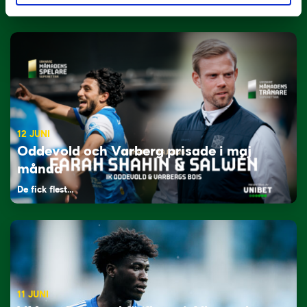
Tillbaka i hetluften…
12 JUNI
Oddevold och Varberg prisade i maj
månad
De fick flest…
11 JUNI