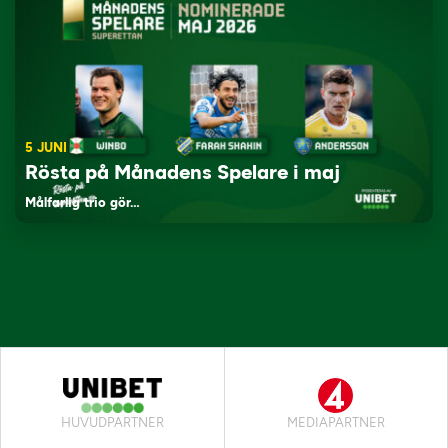
5 JUNI
Rösta på Månadens Spelare i maj
Målfarlig trio gör…
HUVUDPARTNER
MEDIAPARTNER