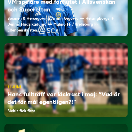
VM-spelare med förflutet i Allsvenskan
och Superettan
Bosnien & Hercegovina Armin Gigovic — Helsingborgs IF
Dennis Hadžikadunić — Malmö FF / Trelleborg FF
Elfenbenskusten…
11 JUNI
Hans fullträff var läckrast i maj: “Vad är
det för mål egentligen?!”
Bichis fick flest…