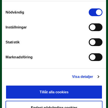
Samtyckesval
Nödvändig
Inställningar
3 JULI
Statistik
Rösta på Månadens Tränare i juni
Här är de…
Marknadsföring
Visa detaljer
Tillåt alla cookies
29 JUNI
Endast nödvändiga cookies