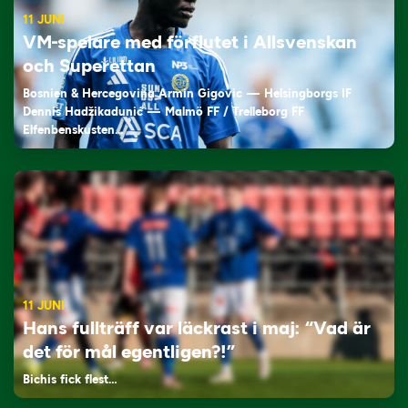
11 JUNI
VM-spelare med förflutet i Allsvenskan
och Superettan
Bosnien & Hercegovina Armin Gigovic — Helsingborgs IF
Dennis Hadžikadunić — Malmö FF / Trelleborg FF
Elfenbenskusten…
11 JUNI
Hans fullträff var läckrast i maj: “Vad är
det för mål egentligen?!”
Bichis fick flest…