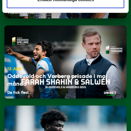
Lagerlöf tar över i Sandvikens IF
Tillbaka i hetluften…
12 JUNI
Oddevold och Varberg prisade i maj
månad
De fick flest…