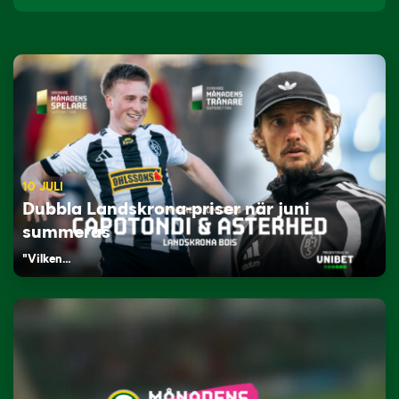
10 JULI
Dubbla Landskrona-priser när juni
summeras
"Vilken…