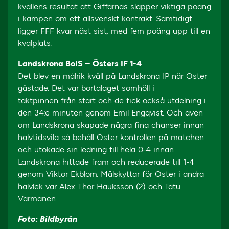
kvällens resultat att Giffarnas släpper viktiga poäng
i kampen om ett allsvenskt kontrakt. Samtidigt
ligger FFF kvar näst sist, med fem poäng upp till en
kvalplats.
Landskrona BoIS – Östers IF 1-4
Det blev en målrik kväll på Landskrona IP när Öster
gästade. Det var bortalaget somhöll i
taktpinnen från start och de fick också utdelning i
den 34:e minuten genom Emil Engqvist. Och även
om Landskrona skapade några fina chanser innan
halvtidsvila så behåll Öster kontrollen på matchen
och utökade sin ledning till hela 0-4 innan
Landskrona hittade fram och reducerade till 1-4
genom Viktor Ekblom. Målskyttar för Öster i andra
halvlek var Alex Thor Hauksson (2) och Tatu
Varmanen.
Foto: Bildbyrån