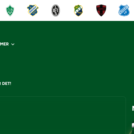
R
MER
 DET!