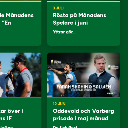
3 JULI
de Månadens
Rösta på Månadens
: ”En
Spelare i juni
Yttrar gör…
12 JUNI
ar över i
Oddevold och Varberg
ns IF
prisade i maj månad
tluften…
De fick flest…