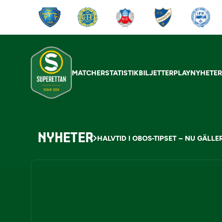
MATCHER
STATISTIK
BILJETTER
PLAY
NYHETE
NYHETER
HALVTID I OBOS-TIPSET – NU GÄLLER