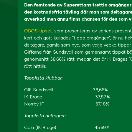
Den femtonde av Superettans trettio omgångar 
den kostnadsfria tävling där man som deltagare ä
avverkad men ännu finns chansen för den som vil
OBOS-tipset
, som presenteras av seriens present
kort och gott kallades ”tippa omgången”, är nu ha
deltagare, gamla som nya, som varje vecka tippar u
Giffarna från Sundsvall som gemensamt tippat bä
genomsnitt 38,66% rätt, medan det är IK Brages ”C
rätt hittills.
Topplista klubbar:
GIF Sundsvall 38,66%
IK Brage 37,87%
Norrby IF 37,18%
Topplista deltagare:
Cola (IK Brage) 45,69%