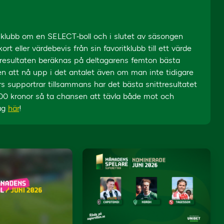
d klubb om en SELECT‐boll och i slutet av säsongen
t eller värdebevis från sin favoritklubb till ett värde
a resultaten beräknas på deltagarens femton bästa
en att nå upp i det antalet även om man inte tidigare
s supportrar tillsammans har det bästa snittresultatet
00 kronor så ta chansen att tävla både mot och
lag
här
!