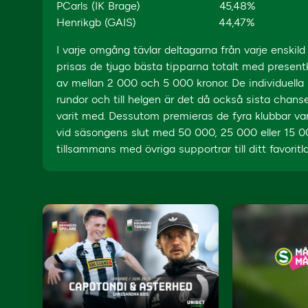
PCarls (IK Brage) 45,48%
Henrikgb (GAIS) 44,47%
I varje omgång tävlar deltagarna från varje enskil
prisas de tjugo bästa tipparna totalt med presentkor
av mellan 2 000 och 5 000 kronor. De individuell
rundor och till helgen är det då också sista chans
varit med. Dessutom premieras de fyra klubbar var
vid säsongens slut med 50 000, 25 000 eller 15 0
tillsammans med övriga supportrar till ditt favorit