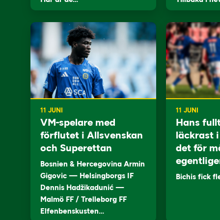
11 JUNI
11 JUNI
VM-spelare med
Hans full
förflutet i Allsvenskan
läckrast 
och Superettan
det för m
egentlige
Bosnien & Hercegovina Armin
Gigovic — Helsingborgs IF
Bichis fick f
Dennis Hadžikadunić —
Malmö FF / Trelleborg FF
Elfenbenskusten…