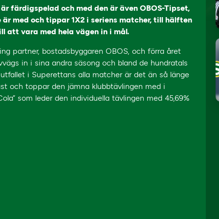
är färdigspelad och med den är även OBOS-Tipset,
r med och tippar 1X2 i seriens matcher, till hälften
l att vara med hela vägen in i mål.
ing partner, bostadsbyggaren OBOS, och förra året
lvvägs in i sina andra säsong och bland de hundratals
tfallet i Superettans alla matcher är det än så länge
st och toppar den jämna klubbtävlingen med i
ola” som leder den individuella tävlingen med 45,69%