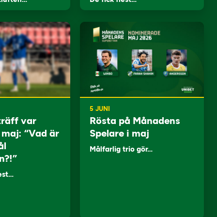
5 JUNI
träff var
Rösta på Månadens
i maj: “Vad är
Spelare i maj
ål
Målfarlig trio gör…
n?!”
lest…