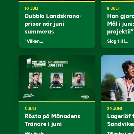
10 JULI
9 JULI
Dubbla Landskrona-
Han gjor
priser när juni
Mål i juni
summeras
projektil”
"Vilken…
Slog till i…
3 JULI
29 JUNI
Rösta på Månadens
Lagerlöf t
Tränare i juni
Sandvike
Här är de…
Tillbaka i he