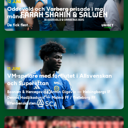
12 JUNI
Oddevold och Varberg prisade i maj
månad
De fick flest…
11 JUNI
VM-spelare med förflutet i Allsvenskan
och Superettan
Bosnien & Hercegovina Armin Gigovic — Helsingborgs IF
Dennis Hadžikadunić — Malmö FF / Trelleborg FF
Elfenbenskusten…