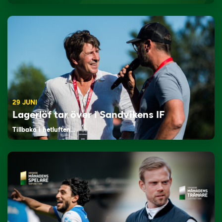
29 JUNI
Lagerlöf tar över i Sandvikens IF
Tillbaka i hetluften…