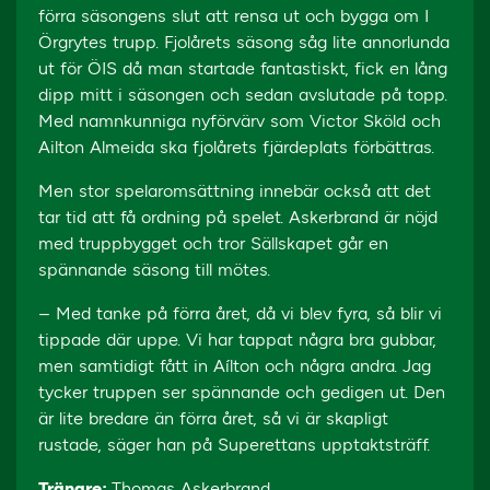
förra säsongens slut att rensa ut och bygga om I
Örgrytes trupp. Fjolårets säsong såg lite annorlunda
ut för ÖIS då man startade fantastiskt, fick en lång
dipp mitt i säsongen och sedan avslutade på topp.
Med namnkunniga nyförvärv som Victor Sköld och
Ailton Almeida ska fjolårets fjärdeplats förbättras.
Men stor spelaromsättning innebär också att det
tar tid att få ordning på spelet. Askerbrand är nöjd
med truppbygget och tror Sällskapet går en
spännande säsong till mötes.
– Med tanke på förra året, då vi blev fyra, så blir vi
tippade där uppe. Vi har tappat några bra gubbar,
men samtidigt fått in Aílton och några andra. Jag
tycker truppen ser spännande och gedigen ut. Den
är lite bredare än förra året, så vi är skapligt
rustade, säger han på Superettans upptaktsträff.
Tränare:
Thomas Askerbrand