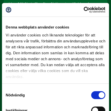
blev AIK för tuffa efter förlängning. Klubben har
behållt stommen sedan i fjol och mycket tyder på
att man kommer vara med och kämpa i toppen.
På upptaktsträffen tippades man som trea, men
Denna webbplats använder cookies
för Christian Järdler, tränare, är toppstriden inte allt.
Vi använder cookies och liknande teknologier för att
analysera vår trafik, förbättra din användarupplevelse och
– Vi har varit väldigt noggranna med hur vi bygger
för att rikta anpassad information och marknadsföring till
detta framåt. Vi har tagit kloka, långsiktiga val och
dig. Den information som samlas in kan komma att delas
inte förivrat oss. Sen hoppas vi att vi kan vara med
med sociala medier och annons- och analysföretag som
om det i höst, men vi satsar inte allt på det, säger
vi samarbeter med. Du kan nedan välja att acceptera alla
han.
cookies eller välja vilka cookies som du vill ska
Tränare:
Christian Järdler
användas.
Placering 2018:
Slutade på åttonde plats i
Samtyckesval
Superettan
Nödvändig
In:
Jonathan Larsson, Carl Johansson och Tobias
Andersson
Inställningar