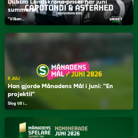
Dubbla Landskrona-priser när juni
summeras
"Vilken…
9 JULI
Han gjorde Månadens Mål i juni: ”En
projektil”
Slog till i…