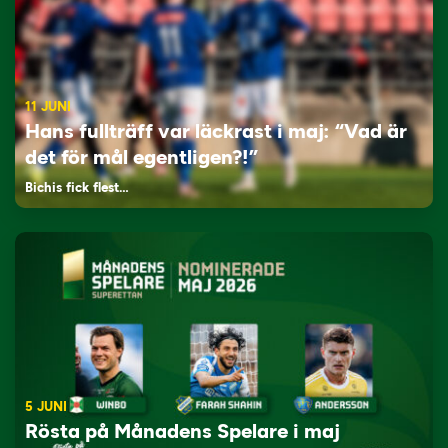
11 JUNI
Hans fullträff var läckrast i maj: “Vad är
det för mål egentligen?!”
Bichis fick flest…
5 JUNI
Rösta på Månadens Spelare i maj