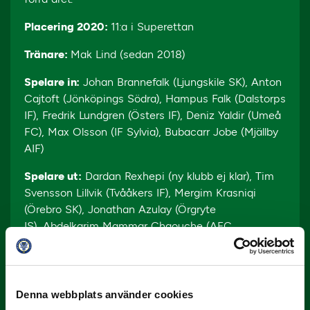
Placering 2020:
11:a i Superettan
Tränare:
Mak Lind (sedan 2018)
Spelare in:
Johan Brannefalk (Ljungskile SK), Anton
Cajtoft (Jönköpings Södra), Hampus Falk (Dalstorps
IF), Fredrik Lundgren (Östers IF), Deniz Yaldir (Umeå
FC), Max Olsson (IF Sylvia), Bubacarr Jobe (Mjällby
AIF)
Spelare ut:
Dardan Rexhepi (ny klubb ej klar), Tim
Svensson Lillvik (Tvååkers IF), Mergim Krasniqi
(Örebro SK), Jonathan Azulay (Örgryte
IS), Abdelkarim Mammar Chaouche (AFC
Eskilstuna), Abdelrahman Saidi (Degerfors IF),
Ezequiel Montagna (Dalkurd FF), Oke Akpoveta (Al-
Thoqba Club), Enez Poyraz (Assyriska Turabdin),
Samuel Persson (Umeå FC), Edafe Egbedi
Denna webbplats använder cookies
(Österlens FF)