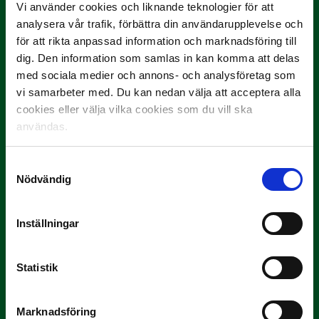
Vi använder cookies och liknande teknologier för att
analysera vår trafik, förbättra din användarupplevelse och
för att rikta anpassad information och marknadsföring till
Trelleborgs FF
dig. Den information som samlas in kan komma att delas
En svag säsong i fjol gjorde att Trelleborgs FF
med sociala medier och annons- och analysföretag som
behövde kvala sig kvar i Superettan. Men
vi samarbeter med. Du kan nedan välja att acceptera alla
skåningarna har hämtat in mängder med erfarenhet
cookies eller välja vilka cookies som du vill ska
och spelet på försäsongen har övertygat. I Svenska
användas.
Cupen tog man sig till kvartsfinal där det till slut
blev förlust mot Hammarby efter förlängning. Petar
Samtyckesval
Petrovic (ny från Östers IF) och Dzenis Kozica (Ny
Nödvändig
från Djurgården) stod för målen i den matchen. Men
erfarenheten kommer inte bara därifrån. Modig,
Inställningar
Amin, Offia och Karlsson har också anslutit. Helt
plötsligt ses TFF som en kandidat för att ta en av
topplaceringarna i serien.
Statistik
– Jag är väldigt nöjd med den här truppen jag
förfogar över 2021, säger tränare Kristian Haynes
Marknadsföring