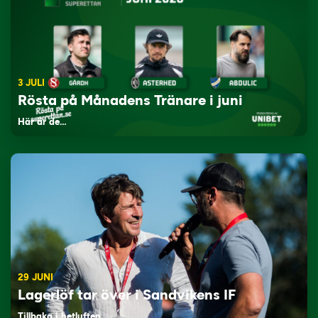
3 JULI
Rösta på Månadens Tränare i juni
Här är de…
29 JUNI
Lagerlöf tar över i Sandvikens IF
Tillbaka i hetluften…