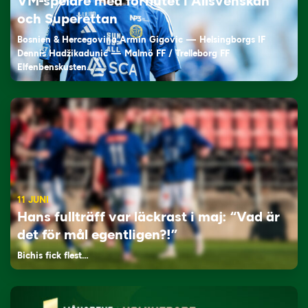
VM-spelare med förflutet i Allsvenskan
och Superettan
Bosnien & Hercegovina Armin Gigovic — Helsingborgs IF
Dennis Hadžikadunić — Malmö FF / Trelleborg FF
Elfenbenskusten…
11 JUNI
Hans fullträff var läckrast i maj: “Vad är
det för mål egentligen?!”
Bichis fick flest…