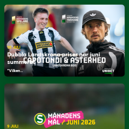
10 JULI
Dubbla Landskrona-priser när juni
summeras
"Vilken…
9 JULI