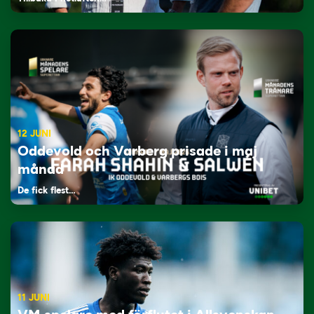
12 JUNI
Oddevold och Varberg prisade i maj
månad
De fick flest…
11 JUNI