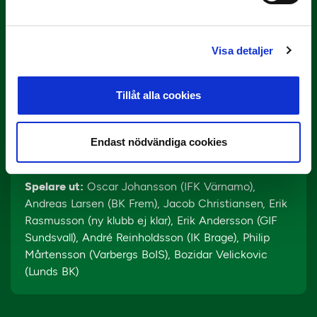
på upptaktsträffen.
Placering 2020:
13:e i Superettan
Visa detaljer
Tränare:
Kristian Haynes
(sedan 2019)
Spelare in:
Petar Petrovic (Östers IF), Simon Amin
Tillåt alla cookies
(Örebro SK), Jesper Modig (Varbergs BoIS), Johan
Blomberg (GIF Sundsvall), Henry Offia (Dalkurd FF),
Dzenis Kozica (Djurgården), Tobias Karlsson (Torns
Endast nödvändiga cookies
IF), Kasper Thiesson Kristensen (AGF Århus)
Spelare ut:
Oscar Johansson (IFK Värnamo),
Andreas Larsen (BK Frem), Jacob Christiansen, Erik
Rasmusson (ny klubb ej klar), Erik Andersson (GIF
Sundsvall), André Reinholdsson (IK Brage), Philip
Mårtensson (Varbergs BoIS), Bozidar Velickovic
(Lunds BK)