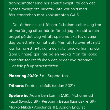
träningsmatcherna har spelat svajat lite och det
syntes tydligt att Jildefalk inte var nöjd med
förlustmatchen mot konkurrenten GAIS.
– Det är hemskt att förlora fotbollsmatcher. Jag tror
att varför jag sitter här är för att jag ska sätta min
prägel på det. Jag vill att spelarna ska tävla varje
dag på ett eller annat sätt. Men att ta över ett nytt
lag, forma ett nytt gäng och att försöka hamna där
[som vinnare] går inte på en vecka. Man får jobba
stenhårt för att få ihop det, säger nya tränaren
Jildefalk på upptaktsträffen.
Placering 2020:
3:a i Superettan
Tränare:
Patric Jildefalk (sedan 2021)
Spelare in:
Adam ben Lamin (AIK), Mohammad
Fazal (Lyngby BK), Perparim Beqaj (Ljungskile SK),
Marko Nikoli (Vasalunds IF), Adrian Enqvist