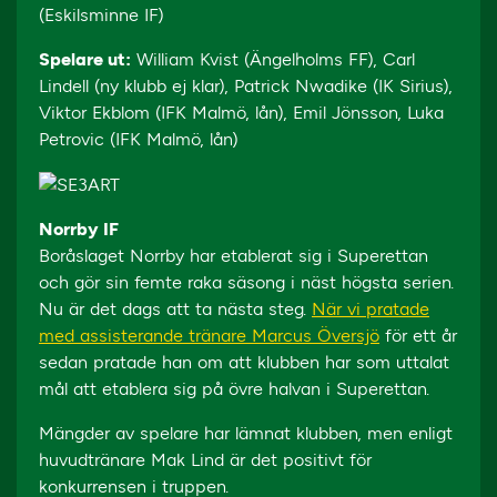
(Eskilsminne IF)
Spelare ut:
William Kvist (Ängelholms FF), Carl
Lindell (ny klubb ej klar), Patrick Nwadike (IK Sirius),
Viktor Ekblom (IFK Malmö, lån), Emil Jönsson, Luka
Petrovic (IFK Malmö, lån)
Norrby IF
Boråslaget Norrby har etablerat sig i Superettan
och gör sin femte raka säsong i näst högsta serien.
Nu är det dags att ta nästa steg.
När vi pratade
med assisterande tränare Marcus Översjö
för ett år
sedan pratade han om att klubben har som uttalat
mål att etablera sig på övre halvan i Superettan.
Mängder av spelare har lämnat klubben, men enligt
huvudtränare Mak Lind är det positivt för
konkurrensen i truppen.