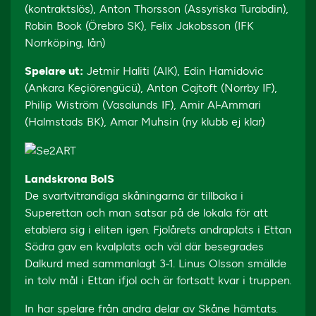
(kontraktslös), Anton Thorsson (Assyriska Turabdin),
Robin Book (Örebro SK), Felix Jakobsson (IFK
Norrköping, lån)
Spelare ut:
Jetmir Haliti (AIK), Edin Hamidovic
(Ankara Keçiörengücü), Anton Cajtoft (Norrby IF),
Philip Wiström (Vasalunds IF), Amir Al-Ammari
(Halmstads BK), Amar Muhsin (ny klubb ej klar)
Landskrona BoIS
De svartvitrandiga skåningarna är tillbaka i
Superettan och man satsar på de lokala för att
etablera sig i eliten igen. Fjolårets andraplats i Ettan
Södra gav en kvalplats och väl där besegrades
Dalkurd med sammanlagt 3-1. Linus Olsson smällde
in tolv mål i Ettan ifjol och är fortsatt kvar i truppen.
In har spelare från andra delar av Skåne hämtats.