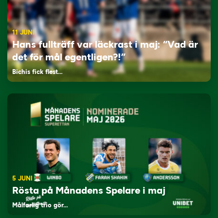
11 JUNI
Hans fullträff var läckrast i maj: “Vad är
det för mål egentligen?!”
Bichis fick flest…
5 JUNI
Rösta på Månadens Spelare i maj
Målfarlig trio gör…