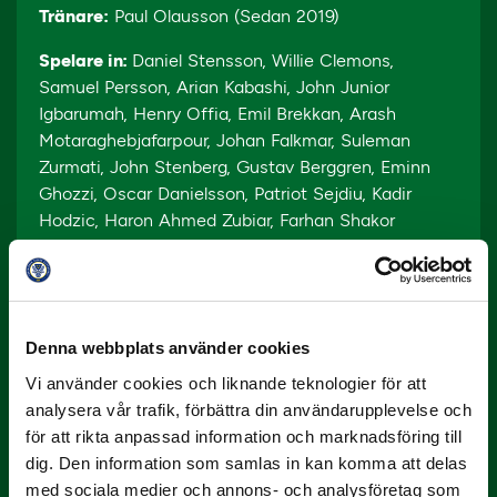
Tränare:
Paul Olausson (Sedan 2019)
Spelare in:
Daniel Stensson, Willie Clemons,
Samuel Persson, Arian Kabashi, John Junior
Igbarumah, Henry Offia, Emil Brekkan, Arash
Motaraghebjafarpour, Johan Falkmar, Suleman
Zurmati, John Stenberg, Gustav Berggren, Eminn
Ghozzi, Oscar Danielsson, Patriot Sejdiu, Kadir
Hodzic, Haron Ahmed Zubiar, Farhan Shakor
Spelare ut:
Malkolm Moenza, Markus
Thorbjörnsson, Peshraw Azizi, Robin Tranberg,
Andreas Andersson, Ahmed Awad, Dillan Ismail
Denna webbplats använder cookies
Vi använder cookies och liknande teknologier för att
Degerfors IF
analysera vår trafik, förbättra din användarupplevelse och
Degerfors IF börjar om. Under höstsäsongen nådde
för att rikta anpassad information och marknadsföring till
man kulmen under Stefan Jacobssons ledarskap då
dig. Den information som samlas in kan komma att delas
laget, med skyttekungen Erik Björndahl i spetsen,
med sociala medier och annons- och analysföretag som