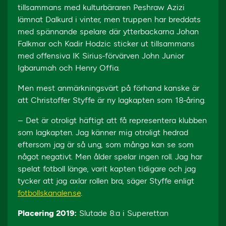
tillsammans med kulturbäraren Peshraw Azizi
lämnat Dalkurd i vinter, men truppen har breddats
med spännande spelare där ytterbackarna Johan
Falkmar och Kadir Hodzic sticker ut tillsammans
med offensiva IK Sirius-förvärven John Junior
Igbarumah och Henry Offia.
Men mest anmärkningsvärt på förhand kanske är
att Christoffer Styffe är ny lagkapten som 18-åring.
– Det är otroligt häftigt att få representera klubben
som lagkapten. Jag känner mig otroligt hedrad
eftersom jag är så ung, som många kan se som
något negativt. Men ålder spelar ingen roll. Jag har
spelat fotboll länge, varit kapten tidigare och jag
tycker att jag axlar rollen bra, säger Styffe enligt
fotbollskanalen.se
.
Placering 2019:
Slutade 8:a i Superettan