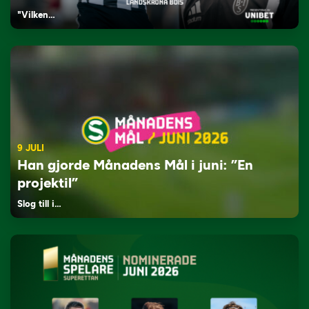
"Vilken…
9 JULI
Han gjorde Månadens Mål i juni: ”En
projektil”
Slog till i…