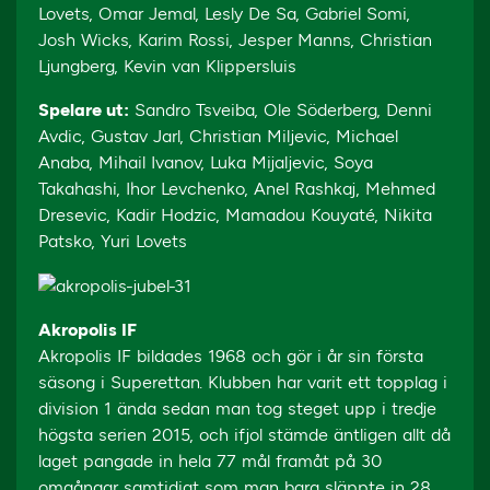
Lovets, Omar Jemal, Lesly De Sa, Gabriel Somi,
Josh Wicks, Karim Rossi, Jesper Manns, Christian
Ljungberg, Kevin van Klippersluis
Spelare ut:
Sandro Tsveiba, Ole Söderberg, Denni
Avdic, Gustav Jarl, Christian Miljevic, Michael
Anaba, Mihail Ivanov, Luka Mijaljevic, Soya
Takahashi, Ihor Levchenko, Anel Rashkaj, Mehmed
Dresevic, Kadir Hodzic, Mamadou Kouyaté, Nikita
Patsko, Yuri Lovets
Akropolis IF
Akropolis IF bildades 1968 och gör i år sin första
säsong i Superettan. Klubben har varit ett topplag i
division 1 ända sedan man tog steget upp i tredje
högsta serien 2015, och ifjol stämde äntligen allt då
laget pangade in hela 77 mål framåt på 30
omgångar samtidigt som man bara släppte in 28