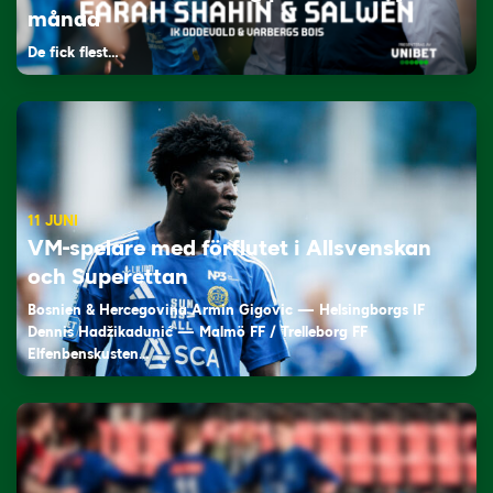
månad
De fick flest…
11 JUNI
VM-spelare med förflutet i Allsvenskan
och Superettan
Bosnien & Hercegovina Armin Gigovic — Helsingborgs IF
Dennis Hadžikadunić — Malmö FF / Trelleborg FF
Elfenbenskusten…