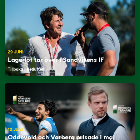
29 JUNI
Lagerlöf tar över i Sandvikens IF
Tillbaka i hetluften…
12 JUNI
Oddevold och Varberg prisade i maj