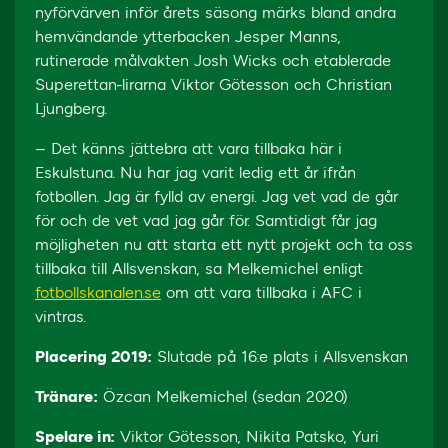
nyförvärven inför årets säsong märks bland andra
hemvändande ytterbacken Jesper Manns,
rutinerade målvakten Josh Wicks och etablerade
Superettan-lirarna Viktor Götesson och Christian
Ljungberg.
– Det känns jättebra att vara tillbaka här i
Eskulstuna. Nu har jag varit ledig ett år ifrån
fotbollen. Jag är fylld av energi. Jag vet vad de går
för och de vet vad jag går för. Samtidigt får jag
möjligheten nu att starta ett nytt projekt och ta oss
tillbaka till Allsvenskan, sa Melkemichel enligt
fotbollskanalen.se
om att vara tillbaka i AFC i
vintras.
Placering 2019:
Slutade på 16:e plats i Allsvenskan
Tränare:
Özcan Melkemichel (sedan 2020)
Spelare in:
Viktor Götesson, Nikita Patsko, Yuri