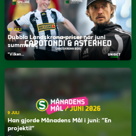
10 JULI
Dubbla Landskrona-priser när juni
summeras
"Vilken…
9 JULI
Han gjorde Månadens Mål i juni: ”En
projektil”