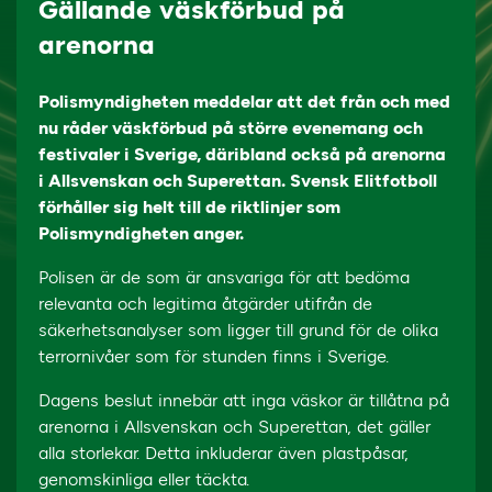
Gällande väskförbud på
arenorna
Polismyndigheten meddelar att det från och med
nu råder väskförbud på större evenemang och
festivaler i Sverige, däribland också på arenorna
i Allsvenskan och Superettan. Svensk Elitfotboll
förhåller sig helt till de riktlinjer som
Polismyndigheten anger.
Polisen är de som är ansvariga för att bedöma
relevanta och legitima åtgärder utifrån de
säkerhetsanalyser som ligger till grund för de olika
terrornivåer som för stunden finns i Sverige.
Dagens beslut innebär att inga väskor är tillåtna på
arenorna i Allsvenskan och Superettan, det gäller
alla storlekar. Detta inkluderar även plastpåsar,
genomskinliga eller täckta.