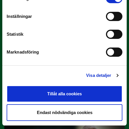
3 JULI
Inställningar
Rösta på Månadens Tränare i juni
Här är de…
Statistik
Marknadsföring
Visa detaljer
29 JUNI
Tillåt alla cookies
Lagerlöf tar över i Sandvikens IF
Tillbaka i hetluften…
Endast nödvändiga cookies