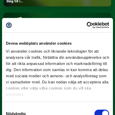
Slog till i…
Denna webbplats använder cookies
Vi använder cookies och liknande teknologier för att
analysera vår trafik, förbättra din användarupplevelse och
3 JULI
Rösta på Månadens Spelare i juni
för att rikta anpassad information och marknadsföring till
dig. Den information som samlas in kan komma att delas
Yttrar gör…
med sociala medier och annons- och analysföretag som
vi samarbeter med. Du kan nedan välja att acceptera alla
cookies eller välja vilka cookies som du vill ska
användas.
Samtyckesval
Nödvändig