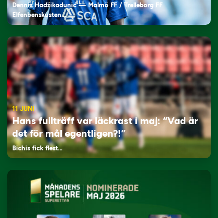
Dennis Hadžikadunić — Malmö FF / Trelleborg FF
Elfenbenskusten…
11 JUNI
Hans fullträff var läckrast i maj: “Vad är
det för mål egentligen?!”
Bichis fick flest…