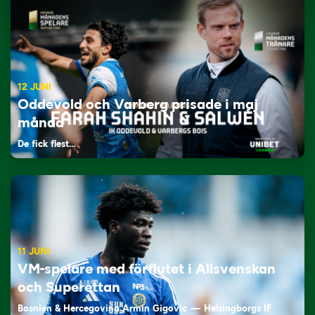
12 JUNI
Oddevold och Varberg prisade i maj
månad
De fick flest…
11 JUNI
VM-spelare med förflutet i Allsvenskan
och Superettan
Bosnien & Hercegovina Armin Gigovic — Helsingborgs IF