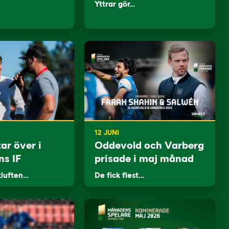
Yttrar gör…
12 JUNI
ar över i
Oddevold och Varberg
ns IF
prisade i maj månad
tluften…
De fick flest…