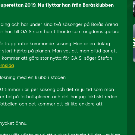
Superettan 2019. Nu flyttar han från Boråsklubben
viding och har under sina två säsonger på Borås Arena
er han till GAIS som han tillhörde som ungdomsspelare.
l vår trupp inför kommande säsong. Han är en duktig
r stort hjärta på planen. Man vet att man alltid gör ett
n kommer att göra stor nytta för GAIS, säger Stefan
emsida
.
 lösning med en klubb i staden.
0 timmar i bil per säsong och det är ju tid som man
r tid på fotbollsplanen och det har jag faktiskt redan
otbollen och det kommer att bli lite enklare att
 mycket ännu.