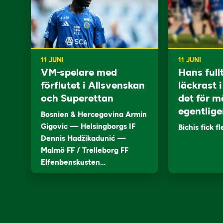
11 JUNI
11 JUNI
VM-spelare med
Hans full
förflutet i Allsvenskan
läckrast 
och Superettan
det för m
egentlige
Bosnien & Hercegovina Armin
Gigovic — Helsingborgs IF
Bichis fick f
Dennis Hadžikadunić —
Malmö FF / Trelleborg FF
Elfenbenskusten…