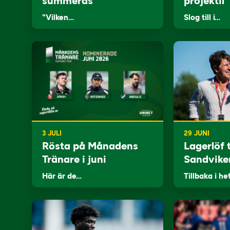
summeras
projektil”
"Vilken…
Slog till i…
3 JULI
29 JUNI
Rösta på Månadens
Lagerlöf t
Tränare i juni
Sandvike
Här är de…
Tillbaka i he