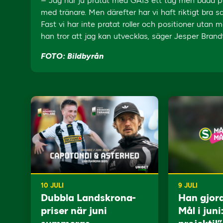
– Jag har ju pratat med GAIS ett tag men båda parte
med tränare. Men därefter har vi haft riktigt bra
Fast vi har inte pratat roller och positioner utan m
han tror att jag kan utvecklas, säger Jesper Brandt
FOTO: Bildbyrån
10 JULI
9 JULI
Dubbla Landskrona-
Han gjor
priser när juni
Mål i juni