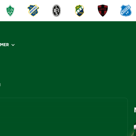
R
MER
N