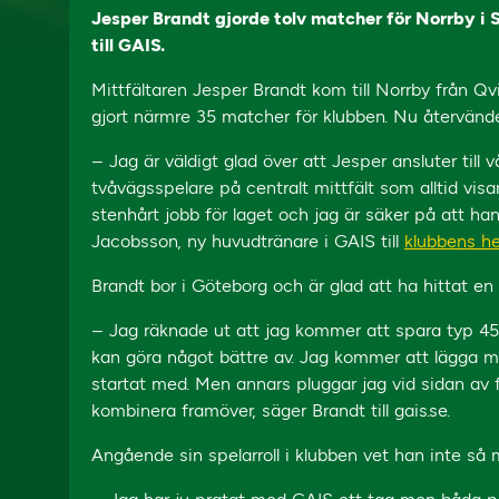
Jesper Brandt gjorde tolv matcher för Norrby i 
till GAIS.
Mittfältaren Jesper Brandt kom till Norrby från Q
gjort närmre 35 matcher för klubben. Nu återvänd
– Jag är väldigt glad över att Jesper ansluter til
tvåvägsspelare på centralt mittfält som alltid visa
stenhårt jobb för laget och jag är säker på att ha
Jacobsson, ny huvudtränare i GAIS till
klubbens h
Brandt bor i Göteborg och är glad att ha hittat en
– Jag räknade ut att jag kommer att spara typ 45
kan göra något bättre av. Jag kommer att lägga me
startat med. Men annars pluggar jag vid sidan av f
kombinera framöver, säger Brandt till gais.se.
Angående sin spelarroll i klubben vet han inte så