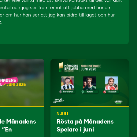
r ville vänta med att skriva kontrakt till det var klart
 samtal och jag ser fram emot att jobba med honom.
er om hur han ser att jag kan bidra till laget och hur
.
3 JULI
de Månadens
Rösta på Månadens
: ”En
Spelare i juni