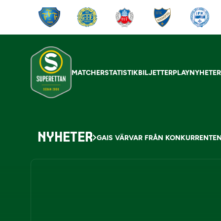
MATCHER
STATISTIK
BILJETTER
PLAY
NYHETE
NYHETER
GAIS VÄRVAR FRÅN KONKURRENTE