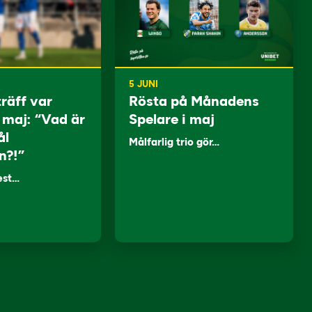
5 JUNI
träff var
Rösta på Månadens
i maj: “Vad är
Spelare i maj
ål
Målfarlig trio gör…
n?!”
lest…