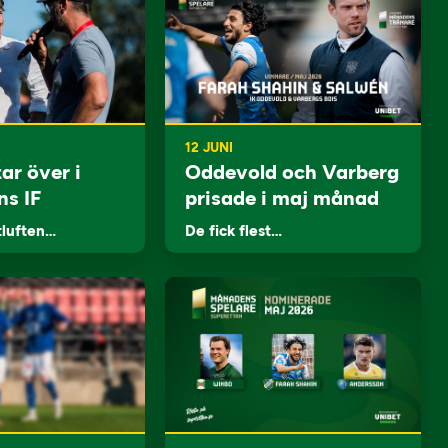
12 JUNI
ar över i
Oddevold och Varberg
ns IF
prisade i maj månad
tluften…
De fick flest…