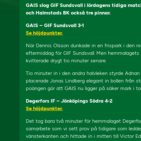
GAIS slog GIF Sundsvall i lördagens tidiga matc
och Halmstads BK också tre pinnar.
GAIS – GIF Sundsvall 3-1
Se höjdpunkter.
När Dennis Olsson dunkade in en frispark i den ni
eftermiddag för GIF Sundsvall. Men hemmalagets R
kvitterade drygt tio minuter senare.
Tio minuter in i den andra halvleken styrde Adnan
placerade Jonas Lindberg elegant in bollen från str
poängen gör att GAIS nu ligger på säker mark i tab
Degerfors IF – Jönköpings Södra 4-2
Se höjdpunkter.
Det tog bara två minuter för hemmalaget Degerfor
samarbete som vi sett prov på tidigare som ledde f
vänsterkanten och hittade in i mitten till Victor 