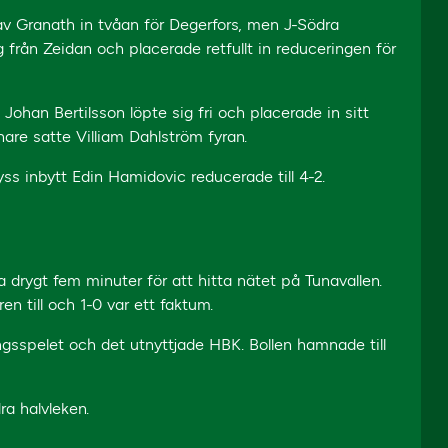
av Granath in tvåan för Degerfors, men J-Södra
 från Zeidan och placerade retfullt in reduceringen för
Johan Bertilsson löpte sig fri och placerade in sitt
nare satte Villiam Dahlström fyran.
ss inbytt Edin Hamidovic reducerade till 4-2.
rygt fem minuter för att hitta nätet på Tunavallen.
aren till och 1-0 var ett faktum.
gsspelet och det utnyttjade HBK. Bollen hamnade till
ra halvleken.