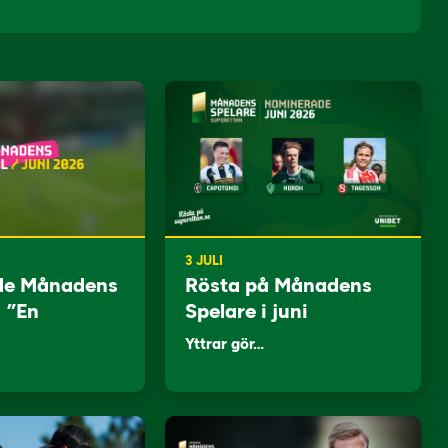
3 JULI
de Månadens
Rösta på Månadens
: ”En
Spelare i juni
Yttrar gör…