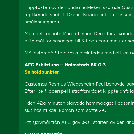
I upptakten av den andra halvleken skallade Gust
replikerade snabbt. Dzenis Kozica fick en passning
smålänningarna.
Men det tog inte lång tid innan Degerfors svarade. 
elfte mål för säsongen till 3-1 och bara minuter se
Målfesten på Stora Valla avslutades med att en ny
AFC Eskilstuna – Halmstads BK 0-3
Se höjdpunkter.
Gästernas Rasmus Wiedesheim-Paul behövde bara d
Efter lite flipperspel i straffområdet klippte anfall
I den 42:a minuten slarvade hemmalaget i passnin
slut hos Mikael Boman som satte 2-0.
Ett självmål från AFC gav 3-0 i starten av den and