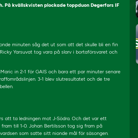
h. På kvällskvisten plockade toppduon Degerfors IF
onde minuten såg det ut som att det skulle bli en fin
icky Yarsuvat tog vara på slarv i bortaförsvaret och
 Maric in 2-1 för GAIS och bara ett par minuter senare
affområdslinjen. 3-1 blev slutresultatet och de tre
ellen.
s att ta ledningen mot J-Södra. Och det var ett
ram till 1-0. Johan Bertilsson tog sig fram på
Edvardsen som satte sitt nionde mål för säsongen.