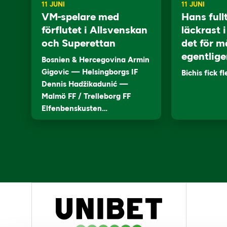
11 JUNI
11 JUNI
VM-spelare med
Hans full
förflutet i Allsvenskan
läckrast 
och Superettan
det för m
egentlige
Bosnien & Hercegovina Armin
Gigovic — Helsingborgs IF
Bichis fick f
Dennis Hadžikadunić —
Malmö FF / Trelleborg FF
Elfenbenskusten…