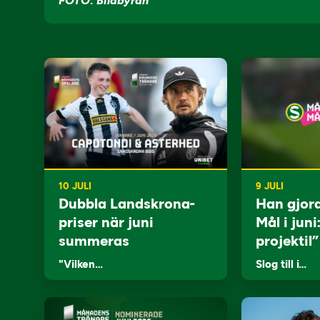
FOTO: Bildbyrån
10 JULI
9 JULI
Dubbla Landskrona-
Han gjor
priser när juni
Mål i juni
summeras
projektil”
"Vilken…
Slog till i…