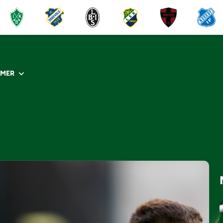
R
MER