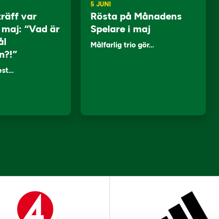
5 JUNI
träff var
Rösta på Månadens
i maj: “Vad är
Spelare i maj
ål
Målfarlig trio gör…
n?!”
lest…