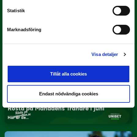
Statistik
3 JULI
Rösta på Månadens Spelare i juni
Marknadsföring
Yttrar gör…
Visa detaljer
Tillåt alla cookies
Endast nödvändiga cookies
3 JULI
Rösta på Månadens Tränare i juni
Här är de…