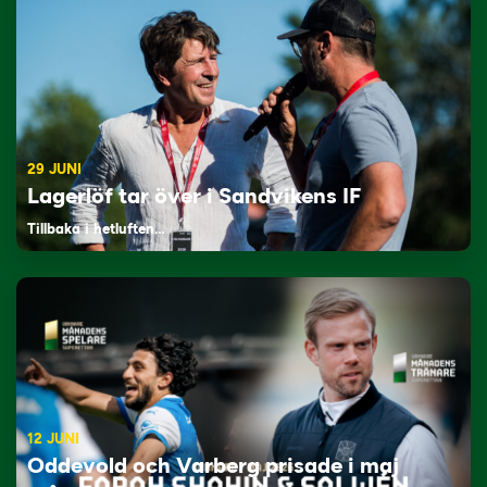
29 JUNI
Lagerlöf tar över i Sandvikens IF
Tillbaka i hetluften…
12 JUNI
Oddevold och Varberg prisade i maj