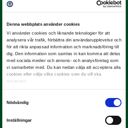
"Vilken…
Denna webbplats använder cookies
Vi använder cookies och liknande teknologier för att
analysera vår trafik, förbättra din användarupplevelse och
för att rikta anpassad information och marknadsföring till
dig. Den information som samlas in kan komma att delas
9 JULI
med sociala medier och annons- och analysföretag som
Han gjorde Månadens Mål i juni: ”En
vi samarbeter med. Du kan nedan välja att acceptera alla
projektil”
cookies eller välja vilka cookies som du vill ska
användas.
Slog till i…
Samtyckesval
Nödvändig
Inställningar