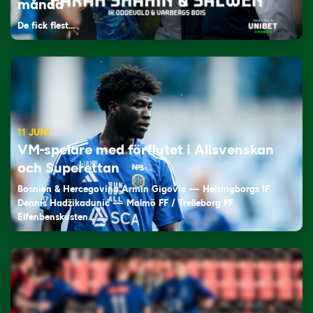
månad
De fick flest…
11 JUNI
VM-spelare med förflutet i Allsvenskan
och Superettan
Bosnien & Hercegovina Armin Gigovic — Helsingborgs IF
Dennis Hadžikadunić — Malmö FF / Trelleborg FF
Elfenbenskusten…