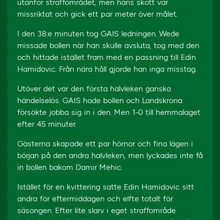
utanför straffområdet, men hans skott var
missriktat och gick ett par meter över målet.
I den 38:e minuten tog GAIS ledningen. Wede
missade bollen när han skulle avsluta, tog med den
och hittade istället fram med en passning till Edin
Hamidovic. Från nära håll gjorde han inga misstag.
Utöver det var den första halvleken ganska
händelselös. GAIS hade bollen och Landskrona
försökte jobba sig in i den. Men 1-0 till hemmalaget
efter 45 minuter.
Gästerna skapade ett par hörnor och fina lägen i
början på den andra halvleken, men lyckades inte få
in bollen bakom Damir Mehic.
Istället för en kvittering satte Edin Hamidovic sitt
andra för eftermiddagen och elfte totalt för
säsongen. Efter lite slarv i eget straffområde