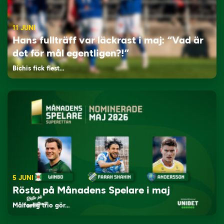
11 JUNI
Hans fullträff var läckrast i maj: “Vad är
det för mål egentligen?!”
Bichis fick flest…
5 JUNI
Rösta på Månadens Spelare i maj
Målfarlig trio gör…