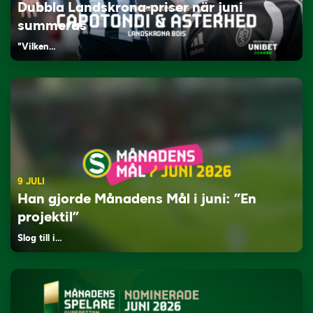
Dubbla Landskrona-priser när juni
summeras
"Vilken…
9 JULI
Han gjorde Månadens Mål i juni: ”En
projektil”
Slog till i…