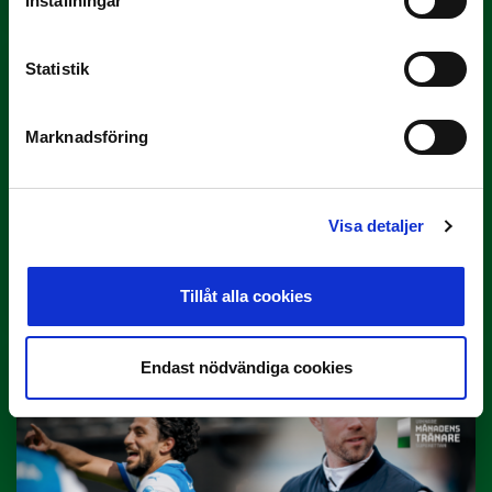
Inställningar
Statistik
Marknadsföring
Visa detaljer
29 JUNI
Lagerlöf tar över i Sandvikens IF
Tillbaka i hetluften…
Tillåt alla cookies
Endast nödvändiga cookies