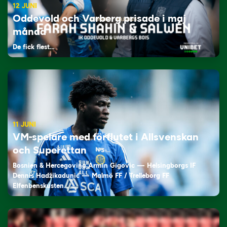
12 JUNI
Oddevold och Varberg prisade i maj
månad
De fick flest…
11 JUNI
VM-spelare med förflutet i Allsvenskan
och Superettan
Bosnien & Hercegovina Armin Gigovic — Helsingborgs IF
Dennis Hadžikadunić — Malmö FF / Trelleborg FF
Elfenbenskusten…