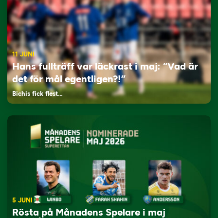
11 JUNI
Hans fullträff var läckrast i maj: “Vad är
det för mål egentligen?!”
Bichis fick flest…
5 JUNI
Rösta på Månadens Spelare i maj