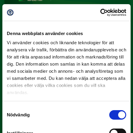
Denna webbplats använder cookies
3 JULI
Rösta på Månadens Spelare i juni
Vi använder cookies och liknande teknologier för att
analysera vår trafik, förbättra din användarupplevelse och
Yttrar gör…
för att rikta anpassad information och marknadsföring till
dig. Den information som samlas in kan komma att delas
med sociala medier och annons- och analysföretag som
vi samarbeter med. Du kan nedan välja att acceptera alla
cookies eller välja vilka cookies som du vill ska
användas.
Samtyckesval
Nödvändig
3 JULI
Rösta på Månadens Tränare i juni
Här är de…