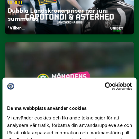
10 JULI
Dubbla Landskrona-priser när juni
summeras
"Vilken…
9 JULI
Han gjorde Månadens Mål i juni: ”En
projektil”
Denna webbplats använder cookies
Slog till i…
Vi använder cookies och liknande teknologier för att
analysera vår trafik, förbättra din användarupplevelse och
för att rikta anpassad information och marknadsföring till