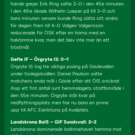
hände grejer. Erik Ring satte 2–0 i den 45:e minuten.
I den 49:e ökade Wilhelm Loeper på till 3–0 och
bara minuten senare kunde Ring sätta sitt andra
för dagen fram till 4–0. Valgeir Valgeirsson
reducerade för ÖSK efter en hörna med en
halvtimme kvar, men det blev inte mer än ett
tröstmål.
Gefle IF – Örgryte IS: 0–1
Örgryte IS tog tre viktiga poäng på Gavlevallen
under tisdagskvällen. Daniel Paulson satte
matchens enda mål i Gävle efter att ÖIS snickrat
ihop ett fint anfall runt hemmalagets straffområde i
den 55:e minuten. Örgryte står kvar på
nedflyttningsplats men har nu bara en pinne
upp till AFC Eskilstuna på kvalplats.
Landskrona BoIS – GIF Sundsvall: 2–2
Landskrona dominerade bollinnehavet hemma mot