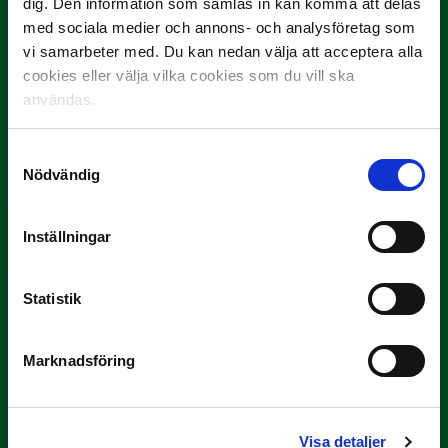
dig. Den information som samlas in kan komma att delas
med sociala medier och annons- och analysföretag som
vi samarbeter med. Du kan nedan välja att acceptera alla
cookies eller välja vilka cookies som du vill ska
användas.
3 JULI
Samtyckesval
Rösta på Månadens Spelare i juni
Nödvändig
Yttrar gör…
Inställningar
Statistik
Marknadsföring
3 JULI
Rösta på Månadens Tränare i juni
Visa detaljer