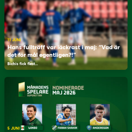
11 JUNI
Hans fullträff var läckrast i maj: “Vad är
det för mål egentligen?!”
Bichis fick flest…
5 JUNI