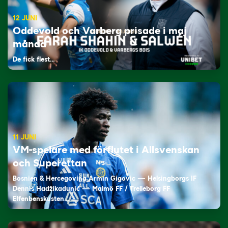
12 JUNI
Oddevold och Varberg prisade i maj
månad
De fick flest…
11 JUNI
VM-spelare med förflutet i Allsvenskan
och Superettan
Bosnien & Hercegovina Armin Gigovic — Helsingborgs IF
Dennis Hadžikadunić — Malmö FF / Trelleborg FF
Elfenbenskusten…