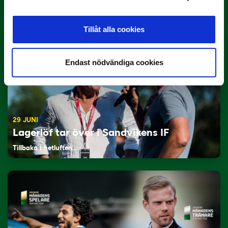
Här är de…
Tillåt alla cookies
Endast nödvändiga cookies
29 JUNI
Lagerlöf tar över i Sandvikens IF
Tillbaka i hetluften…