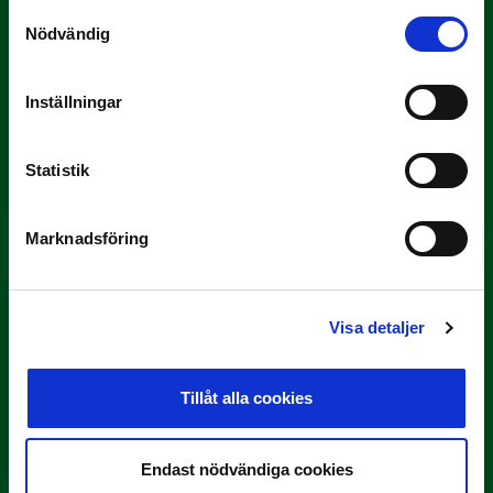
Samtyckesval
Nödvändig
Inställningar
3 JULI
Rösta på Månadens Tränare i juni
Statistik
Här är de…
Marknadsföring
Visa detaljer
Tillåt alla cookies
29 JUNI
Lagerlöf tar över i Sandvikens IF
Endast nödvändiga cookies