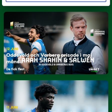
Tillbaka i hetluften…
12 JUNI
Oddevold och Varberg prisade i maj
månad
De fick flest…
11 JUNI