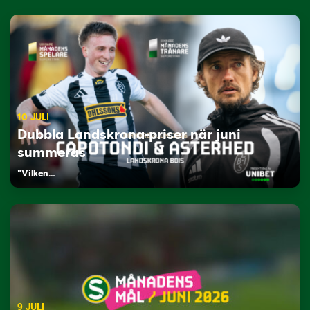
10 JULI
Dubbla Landskrona-priser när juni
summeras
"Vilken…
9 JULI