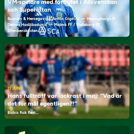
VM-spelare med förflutet i Allsvenskan
och Superettan
Bosnien & Hercegovina Armin Gigovic — Helsingborgs IF
Dennis Hadžikadunić — Malmö FF / Trelleborg FF
Elfenbenskusten…
11 JUNI
Hans fullträff var läckrast i maj: “Vad är
det för mål egentligen?!”
Bichis fick flest…