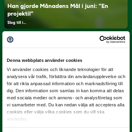
Han gjorde Månadens Mål i juni: ”En
projektil”
Slog till i…
Denna webbplats använder cookies
Vi använder cookies och liknande teknologier för att
analysera vår trafik, förbättra din användarupplevelse och
för att rikta anpassad information och marknadsföring till
3 JULI
dig. Den information som samlas in kan komma att delas
Rösta på Månadens Spelare i juni
med sociala medier och annons- och analysföretag som
Yttrar gör…
vi samarbeter med. Du kan nedan välja att acceptera alla
cookies eller välja vilka cookies som du vill ska
användas.