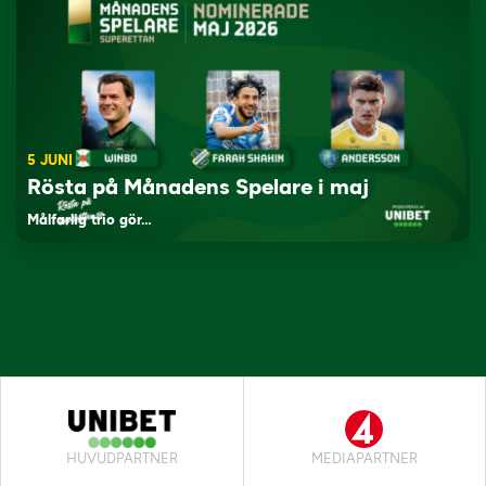
5 JUNI
Rösta på Månadens Spelare i maj
Målfarlig trio gör…
HUVUDPARTNER
MEDIAPARTNER