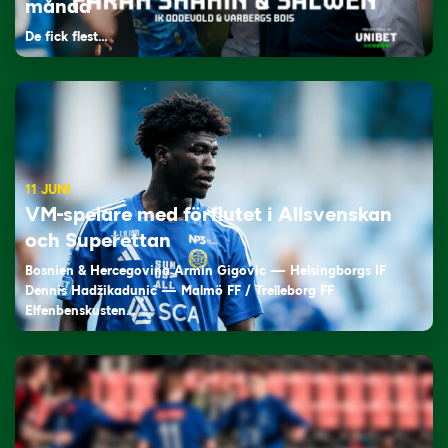
månad
De fick flest…
11 JUNI
VM-spelare med förflutet i Allsvenskan
och Superettan
Bosnien & Hercegovina Armin Gigovic — Helsingborgs IF
Dennis Hadžikadunić — Malmö FF / Trelleborg FF
Elfenbenskusten…