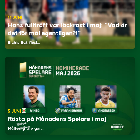
11 JUNI
Hans fullträff var läckrast i maj: “Vad är
det för mål egentligen?!”
Bichis fick flest…
5 JUNI
Rösta på Månadens Spelare i maj
Målfarlig trio gör…