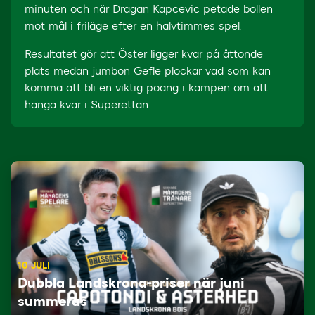
minuten och när Dragan Kapcevic petade bollen
mot mål i friläge efter en halvtimmes spel.
Resultatet gör att Öster ligger kvar på åttonde
plats medan jumbon Gefle plockar vad som kan
komma att bli en viktig poäng i kampen om att
hänga kvar i Superettan.
10 JULI
Dubbla Landskrona-priser när juni
summeras