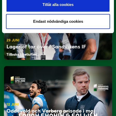
Tillåt alla cookies
Endast nödvändiga cookies
29 JUNI
Lagerlöf tar över i Sandvikens IF
Tillbaka i hetluften…
12 JUNI
Oddevold och Varberg prisade i maj