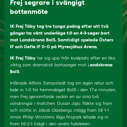
Frej segrare i svängigt
bottenmöte
IK Frej Täby tog tre tunga poäng efter att två
gånger ha vänt underläge till en 4-3-seger bort
mot Landskrona BoIS. Samtidigt spelade Östers
IF och Gefle IF 0-0 på Myresjöhus Arena.
IK Frej Täby
tar sig upp från kvalplats efter en lika
viktig som dramatisk bortaseger mot L
andskrona
BoIS
.
Inlånade Alfons Sampstedt tog sin egen retur och
lade in 1-0 för hemmalaget BoIS i den 17:e minuten,
men Frej genomförde sedan en av sina två
vändningar i matchen. Dusan Jajic fläkte sig fram
och stötte in Jakob Glasbergs inlägg fram till 1-1
innan Philip Wiströms låga frispark letade sig in
fram till 2-1 tidigt i den andra halvleken.