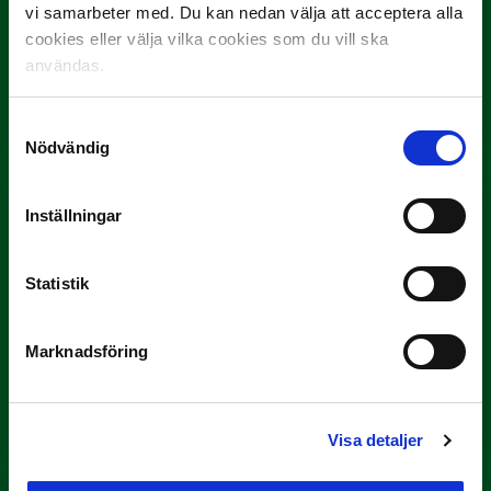
vi samarbeter med. Du kan nedan välja att acceptera alla
cookies eller välja vilka cookies som du vill ska
3 JULI
användas.
Rösta på Månadens Spelare i juni
Yttrar gör…
Samtyckesval
Nödvändig
Inställningar
Statistik
Marknadsföring
3 JULI
Rösta på Månadens Tränare i juni
Här är de…
Visa detaljer