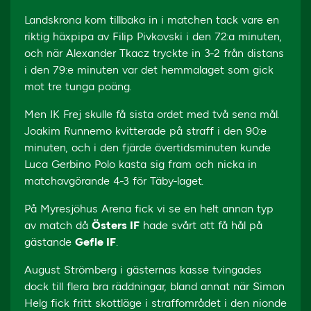
Landskrona kom tillbaka in i matchen tack vare en
riktig häxpipa av Filip Pivkovski i den 72:a minuten,
och när Alexander Tkacz tryckte in 3-2 från distans
i den 79:e minuten var det hemmalaget som gick
mot tre tunga poäng.
Men IK Frej skulle få sista ordet med två sena mål.
Joakim Runnemo kvitterade på straff i den 90:e
minuten, och i den fjärde övertidsminuten kunde
Luca Gerbino Polo kasta sig fram och nicka in
matchavgörande 4-3 för Täby-laget.
På Myresjöhus Arena fick vi se en helt annan typ
av match då
Östers IF
hade svårt att få hål på
gästande
Gefle IF
.
August Strömberg i gästernas kasse tvingades
dock till flera bra räddningar, bland annat när Simon
Helg fick fritt skottläge i straffområdet i den nionde