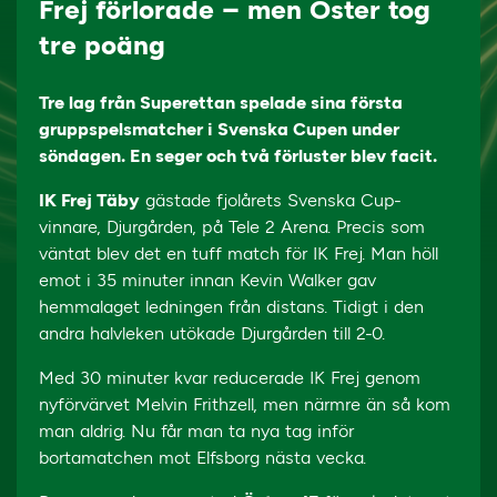
Frej förlorade – men Öster tog
tre poäng
Tre lag från Superettan spelade sina första
gruppspelsmatcher i Svenska Cupen under
söndagen. En seger och två förluster blev facit.
IK Frej Täby
gästade fjolårets Svenska Cup-
vinnare, Djurgården, på Tele 2 Arena. Precis som
väntat blev det en tuff match för IK Frej. Man höll
emot i 35 minuter innan Kevin Walker gav
hemmalaget ledningen från distans. Tidigt i den
andra halvleken utökade Djurgården till 2-0.
Med 30 minuter kvar reducerade IK Frej genom
nyförvärvet Melvin Frithzell, men närmre än så kom
man aldrig. Nu får man ta nya tag inför
bortamatchen mot Elfsborg nästa vecka.