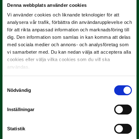
Denna webbplats använder cookies
Vi använder cookies och liknande teknologier för att
9 JULI
analysera vår trafik, förbättra din användarupplevelse och
Han gjorde Månadens Mål i juni: ”En
för att rikta anpassad information och marknadsföring till
projektil”
dig. Den information som samlas in kan komma att delas
med sociala medier och annons- och analysföretag som
Slog till i…
vi samarbeter med. Du kan nedan välja att acceptera alla
cookies eller välja vilka cookies som du vill ska
användas.
Samtyckesval
Nödvändig
Inställningar
3 JULI
Rösta på Månadens Spelare i juni
Statistik
Yttrar gör…