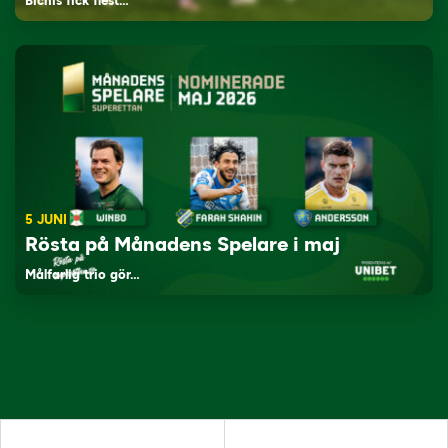
Bichis fick flest…
5 JUNI
Rösta på Månadens Spelare i maj
Målfarlig trio gör…