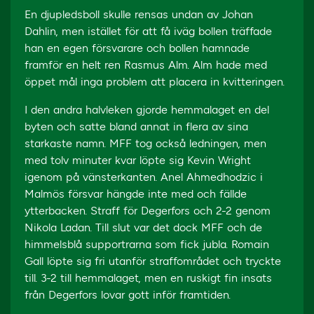
En djupledsboll skulle rensas undan av Johan
Dahlin, men istället för att få iväg bollen träffade
han en egen försvarare och bollen hamnade
framför en helt ren Rasmus Alm. Alm hade med
öppet mål inga problem att placera in kvitteringen.
I den andra halvleken gjorde hemmalaget en del
byten och satte bland annat in flera av sina
starkaste namn. MFF tog också ledningen, men
med tolv minuter kvar löpte sig Kevin Wright
igenom på vänsterkanten. Anel Ahmedhodzic i
Malmös försvar hängde inte med och fällde
ytterbacken. Straff för Degerfors och 2-2 genom
Nikola Ladan. Till slut var det dock MFF och de
himmelsblå supportrarna som fick jubla. Romain
Gall löpte sig fri utanför straffområdet och tryckte
till. 3-2 till hemmalaget, men en ruskigt fin insats
från Degerfors lovar gott inför framtiden.