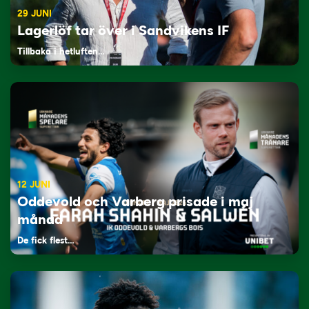
29 JUNI
Lagerlöf tar över i Sandvikens IF
Tillbaka i hetluften…
12 JUNI
Oddevold och Varberg prisade i maj
månad
De fick flest…