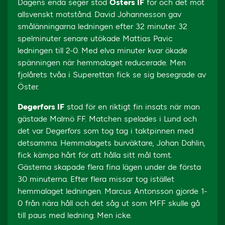
Dagens enda seger stod
Östers IF
för och det mot
allsvenskt motstånd. David Johannesson gav
smålänningarna ledningen efter 32 minuter. 32
spelminuter senare utökade Mattias Pavic
ledningen till 2-0. Med elva minuter kvar ökade
spänningen när hemmalaget reducerade. Men
fjolårets tvåa i Superettan fick se sig besegrade av
Öster.
Degerfors IF
stod för en riktigt fin insats när man
gästade Malmö FF. Matchen spelades i Lund och
det var Degerfors som tog tag i taktpinnen med
detsamma. Hemmalagets burväktare, Johan Dahlin,
fick kämpa hårt för att hålla sitt mål tomt.
Gästerna skapade flera fina lägen under de första
30 minuterna. Efter flera missar tog istället
hemmalaget ledningen. Marcus Antonsson gjorde 1-
0 från nära håll och det såg ut som MFF skulle gå
till paus med ledning. Men icke.