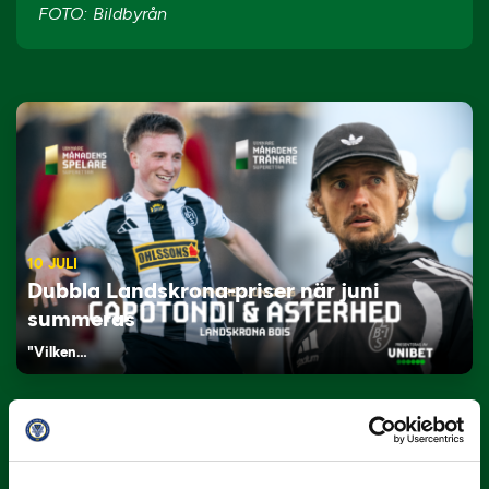
FOTO: Bildbyrån
10 JULI
Dubbla Landskrona-priser när juni
summeras
"Vilken…