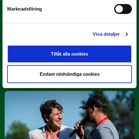
Marknadsföring
Visa detaljer
Tillåt alla cookies
3 JULI
Rösta på Månadens Tränare i juni
Endast nödvändiga cookies
Här är de…