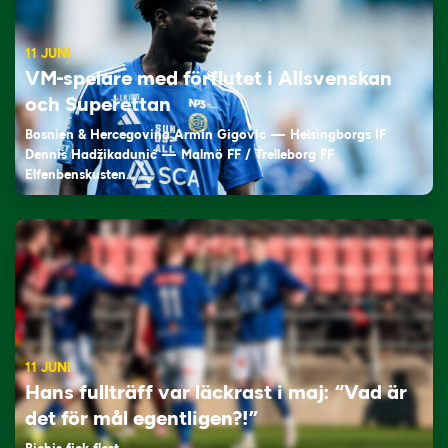
11 JUNI
VM-spelare med förflutet i Allsvenskan
och Superettan
Bosnien & Hercegovina Armin Gigovic — Helsingborgs IF
Dennis Hadžikadunić — Malmö FF / Trelleborg FF
Elfenbenskusten…
11 JUNI
Hans fullträff var läckrast i maj: “Vad är
det för mål egentligen?!”