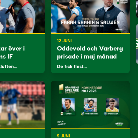
12 JUNI
ar över i
Oddevold och Varberg
ns IF
prisade i maj månad
tluften…
De fick flest…
5 JUNI