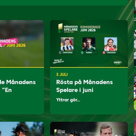
3 JULI
de Månadens
Rösta på Månadens
: ”En
Spelare i juni
Yttrar gör…