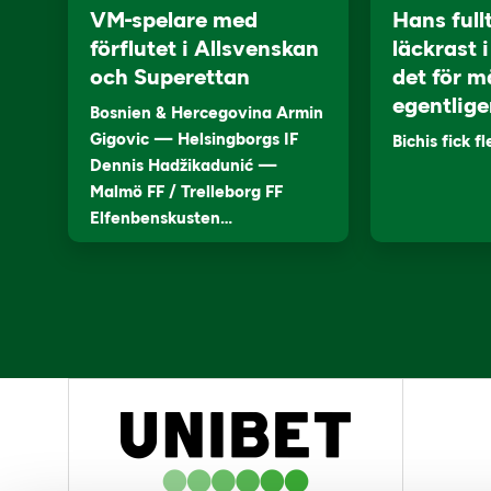
VM-spelare med
Hans full
förflutet i Allsvenskan
läckrast 
och Superettan
det för m
egentlige
Bosnien & Hercegovina Armin
Gigovic — Helsingborgs IF
Bichis fick f
Dennis Hadžikadunić —
Malmö FF / Trelleborg FF
Elfenbenskusten…