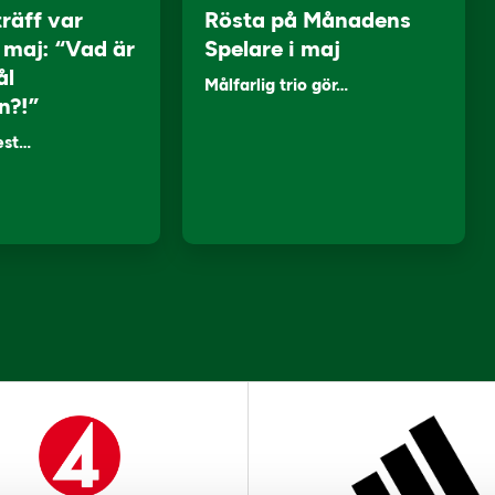
träff var
Rösta på Månadens
i maj: “Vad är
Spelare i maj
ål
Målfarlig trio gör…
n?!”
lest…