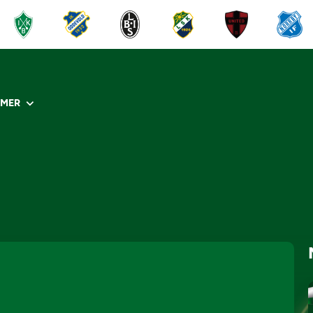
R
MER