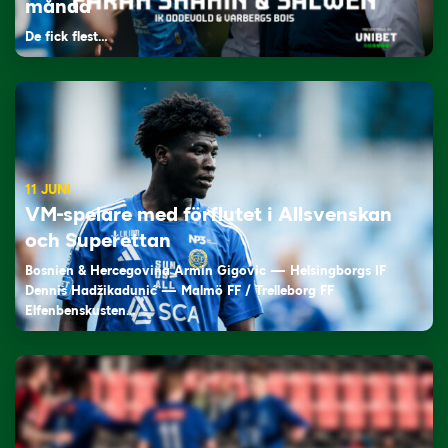
månad
De fick flest…
11 JUNI
VM-spelare med förflutet i Allsvenskan
och Superettan
Bosnien & Hercegovina Armin Gigovic — Helsingborgs IF
Dennis Hadžikadunić — Malmö FF / Trelleborg FF
Elfenbenskusten…