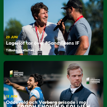
29 JUNI
Lagerlöf tar över i Sandvikens IF
Tillbaka i hetluften…
12 JUNI
Oddevold och Varberg prisade i maj