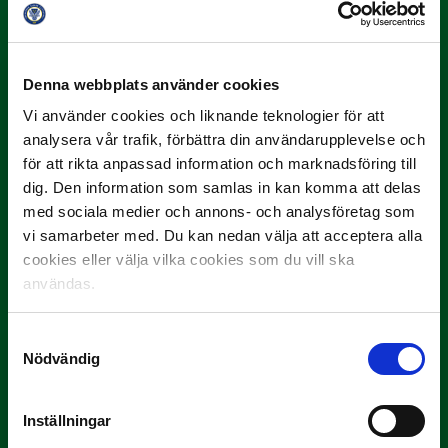
"Vilken…
Denna webbplats använder cookies
Vi använder cookies och liknande teknologier för att
analysera vår trafik, förbättra din användarupplevelse och
för att rikta anpassad information och marknadsföring till
dig. Den information som samlas in kan komma att delas
9 JULI
med sociala medier och annons- och analysföretag som
Han gjorde Månadens Mål i juni: ”En
vi samarbeter med. Du kan nedan välja att acceptera alla
projektil”
cookies eller välja vilka cookies som du vill ska
användas.
Slog till i…
Samtyckesval
Nödvändig
Inställningar