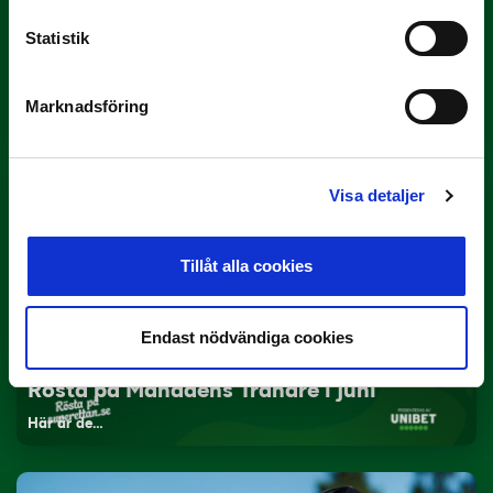
Statistik
3 JULI
Rösta på Månadens Spelare i juni
Marknadsföring
Yttrar gör…
Visa detaljer
Tillåt alla cookies
Endast nödvändiga cookies
3 JULI
Rösta på Månadens Tränare i juni
Här är de…