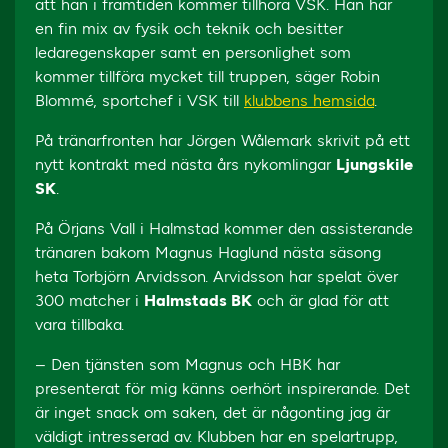
att han i framtiden kommer tillhöra VSK. Han har
en fin mix av fysik och teknik och besitter
ledaregenskaper samt en personlighet som
kommer tillföra mycket till truppen, säger Robin
Blommé, sportchef i VSK till
klubbens hemsida
.
På tränarfronten har Jörgen Wålemark skrivit på ett
nytt kontrakt med nästa års nykomlingar
Ljungskile
SK
.
På Örjans Vall i Halmstad kommer den assisterande
tränaren bakom Magnus Haglund nästa säsong
heta Torbjörn Arvidsson. Arvidsson har spelat över
300 matcher i
Halmstads BK
och är glad för att
vara tillbaka.
– Den tjänsten som Magnus och HBK har
presenterat för mig känns oerhört inspirerande. Det
är inget snack om saken, det är någonting jag är
väldigt intresserad av. Klubben har en spelartrupp,