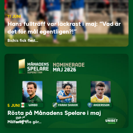
11 JUNI
Hans fullträff var läckrast i maj: “Vad är
det för mål egentligen?!”
Bichis fick flest…
5 JUNI
Rösta på Månadens Spelare i maj
Målfarlig trio gör…