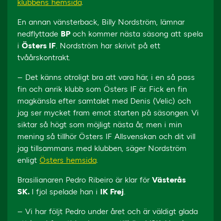
klubbens hemsida
.
En annan vänsterback, Billy Nordström, lämnar
nedflyttade
BP
och kommer nästa säsong att spela
i
Östers IF
. Nordström har skrivit på ett
tvåårskontrakt.
– Det känns otroligt bra att vara här, i en så pass
fin och anrik klubb som Östers IF är. Fick en fin
magkänsla efter samtalet med Denis (Velic) och
jag ser mycket fram emot starten på säsongen. Vi
siktar så högt som möjligt nästa år, men i min
mening så tillhör Östers IF Allsvenskan och dit vill
jag tillsammans med klubben, säger Nordström
enligt
Östers hemsida
.
Brasilianaren Pedro Ribeiro är klar för
Västerås
SK.
I fjol spelade han i
IK Frej
.
– Vi har följt Pedro under året och är väldigt glada