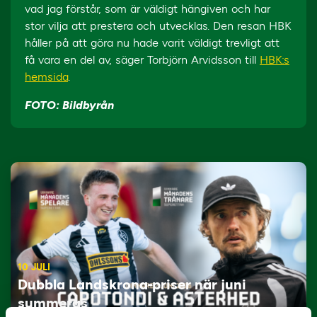
vad jag förstår, som är väldigt hängiven och har
stor vilja att prestera och utvecklas. Den resan HBK
håller på att göra nu hade varit väldigt trevligt att
få vara en del av, säger Torbjörn Arvidsson till
HBK:s
hemsida
.
FOTO: Bildbyrån
10 JULI
Dubbla Landskrona-priser när juni
summeras