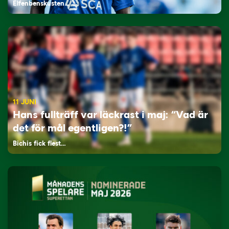
Elfenbenskusten…
11 JUNI
Hans fullträff var läckrast i maj: “Vad är
det för mål egentligen?!”
Bichis fick flest…