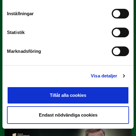
3 JULI
Inställningar
Rösta på Månadens Tränare i juni
Här är de…
Statistik
Marknadsföring
Visa detaljer
29 JUNI
Tillåt alla cookies
Lagerlöf tar över i Sandvikens IF
Tillbaka i hetluften…
Endast nödvändiga cookies