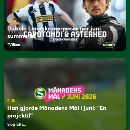
10 JULI
Dubbla Landskrona-priser när juni
summeras
"Vilken…
9 JULI
Han gjorde Månadens Mål i juni: ”En
projektil”
Slog till i…