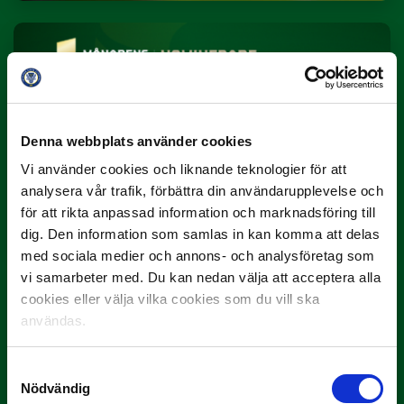
Denna webbplats använder cookies
Vi använder cookies och liknande teknologier för att
3 JULI
analysera vår trafik, förbättra din användarupplevelse och
Rösta på Månadens Spelare i juni
för att rikta anpassad information och marknadsföring till
Yttrar gör…
dig. Den information som samlas in kan komma att delas
med sociala medier och annons- och analysföretag som
vi samarbeter med. Du kan nedan välja att acceptera alla
cookies eller välja vilka cookies som du vill ska
användas.
Samtyckesval
Nödvändig