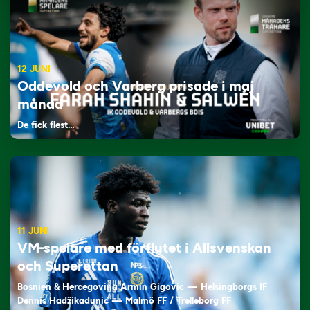
12 JUNI
Oddevold och Varberg prisade i maj
månad
De fick flest…
11 JUNI
VM-spelare med förflutet i Allsvenskan
och Superettan
Bosnien & Hercegovina Armin Gigovic — Helsingborgs IF
Dennis Hadžikadunić — Malmö FF / Trelleborg FF