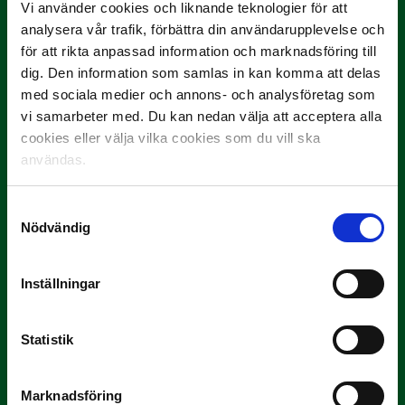
Vi använder cookies och liknande teknologier för att
Sundsvall
analysera vår trafik, förbättra din användarupplevelse och
Halmstads
Ja
Nej
för att rikta anpassad information och marknadsföring till
BK
dig. Den information som samlas in kan komma att delas
IK Brage
Ja
Nej
med sociala medier och annons- och analysföretag som
Jönköpings
Ja
Nej
vi samarbeter med. Du kan nedan välja att acceptera alla
Södra IF
cookies eller välja vilka cookies som du vill ska
Ljungskile
Ja
Ja
användas.
SK
Norrby IF
Ja
Ja
Samtyckesval
Trelleborgs
Ja
Ja
Nödvändig
FF
Umeå FC
Ja
Nej
Västerås SK
Ja
Nej
Inställningar
Örgryte IS
Ja
Ja
Östers IF
Ja
Nej
Statistik
Marknadsföring