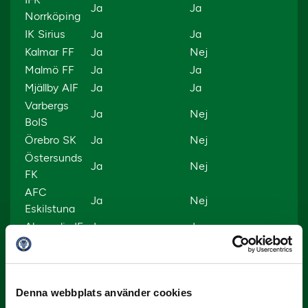
Ja
Ja
Norrköping
IK Sirius
Ja
Ja
Kalmar FF
Ja
Nej
Malmö FF
Ja
Ja
Mjällby AIF
Ja
Ja
Varbergs
Ja
Nej
BoIS
Örebro SK
Ja
Nej
Östersunds
Ja
Nej
FK
AFC
Ja
Nej
Eskilstuna
Akropolis IF
Ja
Ja
Dalkurd FF
Ja
Ja
Degerfors IF
Ja
Nej
GAIS
Ja
Ja
Denna webbplats använder cookies
GIF
Ja
Nej