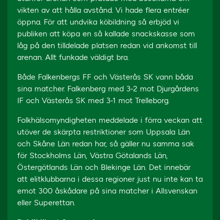
vikten av att hålla avstånd. Vi hade flera entréer
öppna. För att undvika köbildning så erbjöd vi
publiken att köpa en så kallade snackskasse som
låg på den tilldelade platsen redan vid ankomst till
arenan. Allt funkade väldigt bra.
Både Falkenbergs FF och Västerås SK vann båda
sina matcher. Falkenberg med 3-2 mot Djurgårdens
IF och Västerås SK med 3-1 mot Trelleborg.
Folkhälsomyndigheten meddelade i förra veckan att
utöver de skärpta restriktioner som Uppsala Län
och Skåne Län redan har, så gäller nu samma sak
för Stockholms Län, Västra Götalands Län,
Östergötlands Län och Blekinge Län. Det innebär
att elitklubbarna i dessa regioner just nu inte kan ta
emot 300 åskådare på sina matcher i Allsvenskan
eller Superettan.