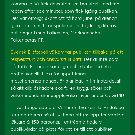
komma in. Vi fick dessutom en bra start, med mål
redan efter sex minuter, som fick igång publiken.
Det var otroligt skönt att få höra jubel på arenan
igen, inte minst för spelarna. De höjde sig lite av
det, säger Linus Folkesson, Marknadschef i
Falkenbergs FF.
Svensk Elitfotboll välkomnar publiken tillbaka på ett
respektfullt och ansvarsfullt sätt
. Det är inte bara
på fotbollsplanen som liga och klubbar arbetar
professionellt. Hela förloppet kring
matcharrangemanget är planlagt in i minsta detalj
så att alla åskådare ska få en trygg, säker och
välkomnande arenaupplevelse, även under Covid-19.
– Det fungerade bra. Vi har en bra känsla. Vi delade
upp entréerna så att vi hade ett insläpp för vardera
läktare á 150 personer. I entréerna hade vi
publikvärdar på plats för att se till att publiken