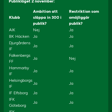
Publikläget 2 november:
Ambition att
Restriktion som
Klubb
släppa in 300 i
omöjliggör
publik?
publik?
AIK
Nej
Ja
BK Häcken
Ja
Ja
Djurgårdens
Ja
Ja
IF
Falkenbergs
Ja
Nej
FF
Hammarby
Ja
Ja
IF
Helsingborgs
Ja
Ja
IF
IF Elfsborg
Ja
Ja
IFK
Ja
Ja
Göteborg
IFK