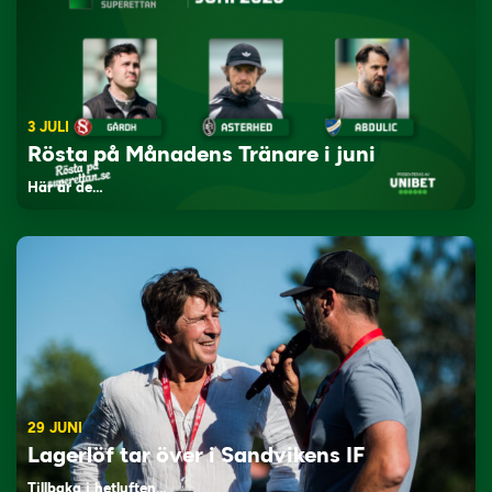
3 JULI
Rösta på Månadens Tränare i juni
Här är de…
29 JUNI
Lagerlöf tar över i Sandvikens IF
Tillbaka i hetluften…