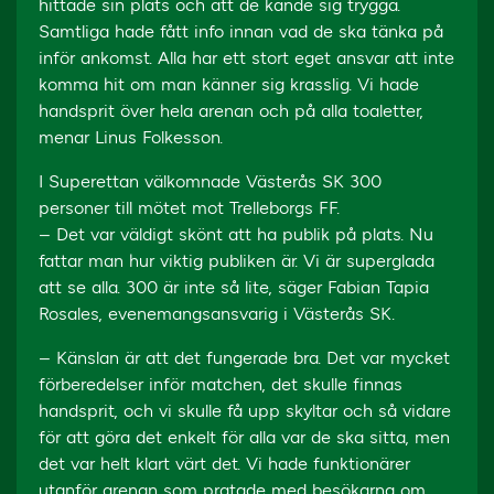
hittade sin plats och att de kände sig trygga.
Samtliga hade fått info innan vad de ska tänka på
inför ankomst. Alla har ett stort eget ansvar att inte
komma hit om man känner sig krasslig. Vi hade
handsprit över hela arenan och på alla toaletter,
menar Linus Folkesson.
I Superettan välkomnade Västerås SK 300
personer till mötet mot Trelleborgs FF.
– Det var väldigt skönt att ha publik på plats. Nu
fattar man hur viktig publiken är. Vi är superglada
att se alla. 300 är inte så lite, säger Fabian Tapia
Rosales, evenemangsansvarig i Västerås SK.
– Känslan är att det fungerade bra. Det var mycket
förberedelser inför matchen, det skulle finnas
handsprit, och vi skulle få upp skyltar och så vidare
för att göra det enkelt för alla var de ska sitta, men
det var helt klart värt det. Vi hade funktionärer
utanför arenan som pratade med besökarna om