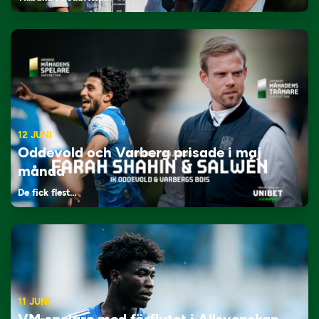
12 JUNI
Oddevold och Varberg prisade i maj
månad
De fick flest…
11 JUNI