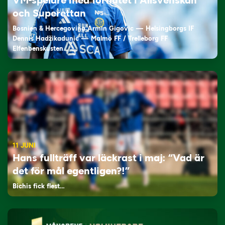
VM-spelare med förflutet i Allsvenskan
och Superettan
Bosnien & Hercegovina Armin Gigovic — Helsingborgs IF
Dennis Hadžikadunić — Malmö FF / Trelleborg FF
Elfenbenskusten…
11 JUNI
Hans fullträff var läckrast i maj: “Vad är
det för mål egentligen?!”
Bichis fick flest…