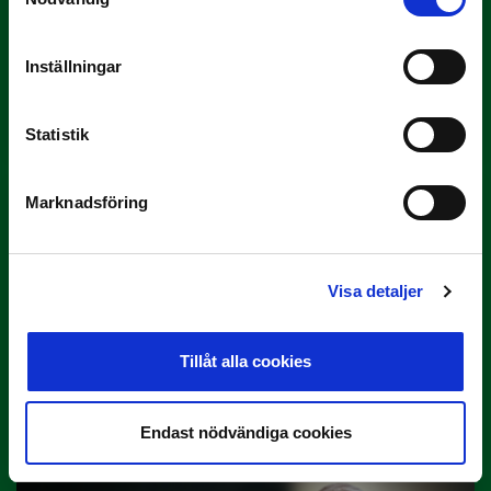
3 JULI
Inställningar
Rösta på Månadens Tränare i juni
Här är de…
Statistik
Marknadsföring
Visa detaljer
Tillåt alla cookies
29 JUNI
Lagerlöf tar över i Sandvikens IF
Tillbaka i hetluften…
Endast nödvändiga cookies