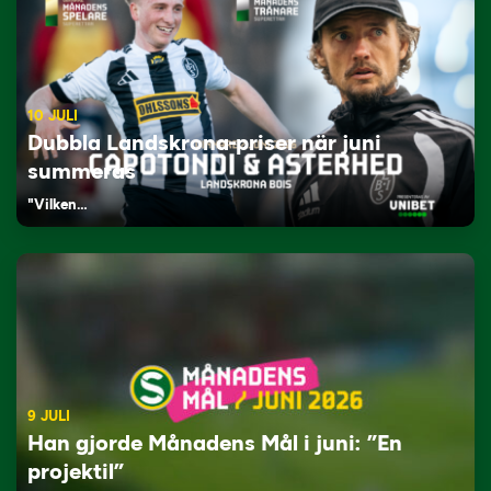
10 JULI
Dubbla Landskrona-priser när juni
summeras
"Vilken…
9 JULI
Han gjorde Månadens Mål i juni: ”En
projektil”