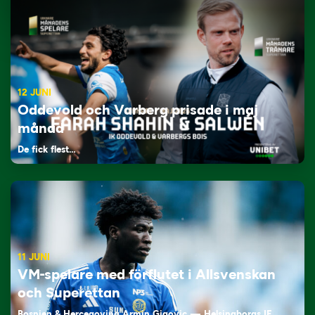
12 JUNI
Oddevold och Varberg prisade i maj
månad
De fick flest…
11 JUNI
VM-spelare med förflutet i Allsvenskan
och Superettan
Bosnien & Hercegovina Armin Gigovic — Helsingborgs IF