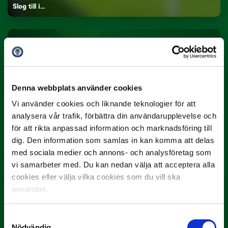
Slog till i…
Denna webbplats använder cookies
Vi använder cookies och liknande teknologier för att
analysera vår trafik, förbättra din användarupplevelse och
3 JULI
för att rikta anpassad information och marknadsföring till
Rösta på Månadens Spelare i juni
dig. Den information som samlas in kan komma att delas
Yttrar gör…
med sociala medier och annons- och analysföretag som
vi samarbeter med. Du kan nedan välja att acceptera alla
cookies eller välja vilka cookies som du vill ska
användas.
Samtyckesval
Nödvändig