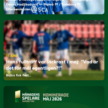
Dennis Hadžikadunić — Malmö FF / Trelleborg FF
Elfenbenskusten…
11 JUNI
Hans fullträff var läckrast i maj: “Vad är
det för mål egentligen?!”
Bichis fick flest…