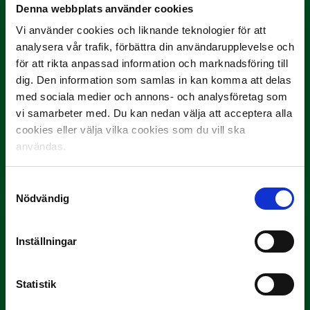
Denna webbplats använder cookies
Vi använder cookies och liknande teknologier för att
analysera vår trafik, förbättra din användarupplevelse och
för att rikta anpassad information och marknadsföring till
dig. Den information som samlas in kan komma att delas
med sociala medier och annons- och analysföretag som
vi samarbeter med. Du kan nedan välja att acceptera alla
3 JULI
cookies eller välja vilka cookies som du vill ska
Rösta på Månadens Tränare i juni
användas.
Här är de…
Samtyckesval
Nödvändig
Inställningar
Statistik