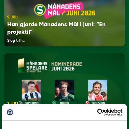
9 JULI
Han gjorde Månadens Mål i juni: ”En
projektil”
Slog till i…
3 JULI
Rösta på Månadens Spelare i juni
Yttrar gör…