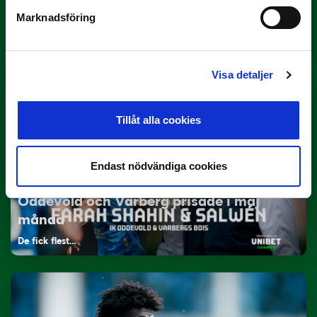
29 JUNI
Marknadsföring
Lagerlöf tar över i Sandvikens IF
Tillbaka i hetluften…
Visa detaljer
Tillåt alla cookies
Endast nödvändiga cookies
12 JUNI
Oddevold och Varberg prisade i maj
månad
De fick flest…