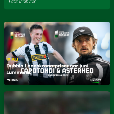
Foto: Bildbyrån
10 JULI
Dubbla Landskrona-priser när juni
summeras
"Vilken…