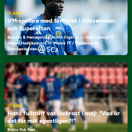
11 JUNI
VM-spelare med förflutet i Allsvenskan
och Superettan
Bosnien & Hercegovina Armin Gigovic — Helsingborgs IF
Dennis Hadžikadunić — Malmö FF / Trelleborg FF
Elfenbenskusten…
11 JUNI
Hans fullträff var läckrast i maj: “Vad är
det för mål egentligen?!”
Bichis fick flest…