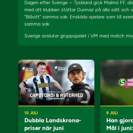
Dagen efter Sverige – Tyskland gick Malmö FF, där D
med att klubben stöttar Durmaz på alla sätt och v
”Blåvitt” samma sak. Enskilda spelare som till ex
samma sak.
Sverige avslutar gruppspelet i VM med match mot
10 JULI
9 JULI
Dubbla Landskrona-
Han gjor
priser när juni
Mål i juni