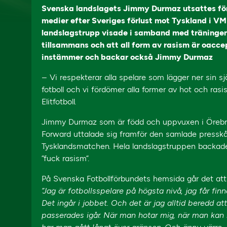
Svenska landslagets Jimmy Durmaz utsattes för e
medier efter Sveriges förlust mot Tyskland i V
landslagstrupp visade i samband med träningen 
tillsammans och att all form av rasism är oaccep
instämmer och backar också Jimmy Durmaz
– Vi respekterar alla spelare som lägger ner sin sj
fotboll och vi fördömer alla former av hot och ras
Elitfotboll.
Jimmy Durmaz som är född och uppvuxen i Örebro o
Forward uttalade sig framför den samlade pressk
Tysklandsmatchen. Hela landslagstruppen backad
”fuck rasism”.
På Svenska Fotbollförbundets hemsida går det att
”Jag är fotbollsspelare på högsta nivå, jag får finna
Det ingår i jobbet. Och det är jag alltid beredd a
passerades igår. När man hotar mig, när man kan kal