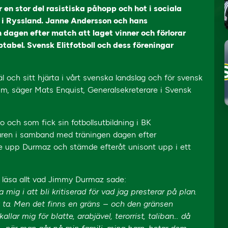
n stor del rasistiska påhopp och hot i sociala
M i Ryssland. Janne Andersson och hans
dagen efter match att laget vinner och förlorar
tabel. Svensk Elitfotboll och dess föreningar
äl och sitt hjärta i vårt svenska landslag och för svensk
ism, säger Mats Enquist, Generalsekreterare i Svensk
ch som fick sin fotbollsutbildning i BK
åren i samband med träningen dagen efter
e upp Durmaz och stämde efteråt unisont upp i ett
 läsa allt vad Jimmy Durmaz sade:
 mig i att bli kritiserad för vad jag presterar på plan.
tt ta. Men det finns en gräns – och den gränsen
lar mig för blatte, arabjävel, terorrist, taliban… då