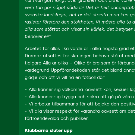
har man gått långt över gränsen. Och ännu värre 
vem fan gör något sådant? Det är helt oacceptabelt
svenska landslaget, det är det största man kan gö
rasister förstöra den stoltheten. Vi måste alla ta 
alla som stöttat och visat sin kärlek, det betyder 
behöver er!”
Arbetet för allas lika värde är i allra högsta grad
Durmaz utsattes för ska ingen behöva stå ut med 
tidigare Alla är olika – Olika är bra som är förbun
värdegrund Uppförandekoden står det bland annat a
glädje och att vi vill ha en fotboll där:
• Alla känner sig välkomna, oavsett kön, sexuell lägg
• Alla känner sig trygga och säkra att gå på vår
• Vi arbetar tillsammans för att bejaka den posit
• Vi alla visar respekt för varandra oavsett om det
förtroendevalda och publiken.
Klubbarna sluter upp