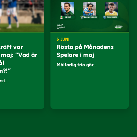
5 JUNI
träff var
Rösta på Månadens
i maj: “Vad är
Spelare i maj
ål
Målfarlig trio gör…
n?!”
lest…