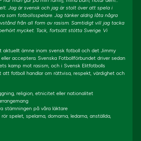
– när man går på min familj, mina barn, hotar dem…
. Jag är svensk och jag är stolt över att spela i
ra som fotbollsspelare. Jag tänker aldrig låta några
avstånd från all form av rasism. Samtidigt vill jag tacka
oerhört mycket. Tack, fortsätt stötta Sverige. Vi
 ett aktuellt ämne inom svensk fotboll och det Jimmy
eller acceptera. Svenska Fotbollförbundet driver sedan
dets kamp mot rasism, och i Svensk Elitfotbolls
tt fotboll handlar om rättvisa, respekt, värdighet och
ning, religion, etnicitet eller nationalitet
a arrangemang
iva stämningen på våra läktare
 rör spelet, spelarna, domarna, ledarna, anställda,