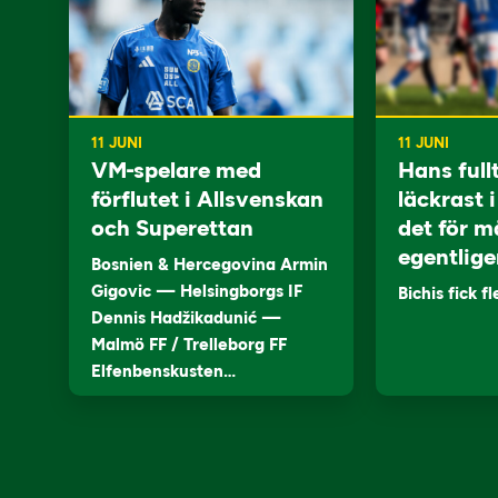
11 JUNI
11 JUNI
VM-spelare med
Hans full
förflutet i Allsvenskan
läckrast 
och Superettan
det för m
egentlige
Bosnien & Hercegovina Armin
Gigovic — Helsingborgs IF
Bichis fick f
Dennis Hadžikadunić —
Malmö FF / Trelleborg FF
Elfenbenskusten…