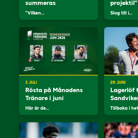
summeras
projektil”
"Vilken…
Slog till i…
3 JULI
29 JUNI
Rösta på Månadens
Lagerlöf t
Tränare i juni
Sandvike
Här är de…
Tillbaka i he