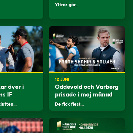
Yttrar gör…
12 JUNI
ar över i
Oddevold och Varberg
ns IF
prisade i maj månad
tluften…
De fick flest…