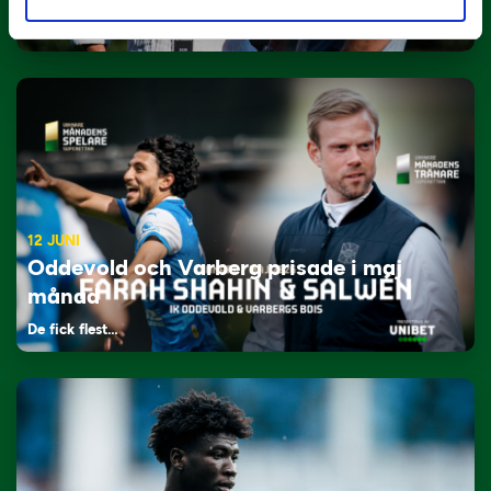
Tillbaka i hetluften…
12 JUNI
Oddevold och Varberg prisade i maj
månad
De fick flest…