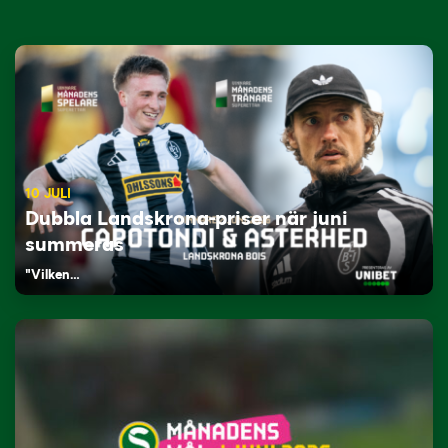
10 JULI
Dubbla Landskrona-priser när juni
summeras
"Vilken…