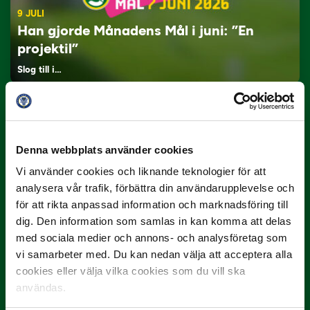
9 JULI
Han gjorde Månadens Mål i juni: ”En
projektil”
Slog till i…
Denna webbplats använder cookies
Vi använder cookies och liknande teknologier för att
analysera vår trafik, förbättra din användarupplevelse och
för att rikta anpassad information och marknadsföring till
dig. Den information som samlas in kan komma att delas
3 JULI
Rösta på Månadens Spelare i juni
med sociala medier och annons- och analysföretag som
vi samarbeter med. Du kan nedan välja att acceptera alla
Yttrar gör…
cookies eller välja vilka cookies som du vill ska
användas.