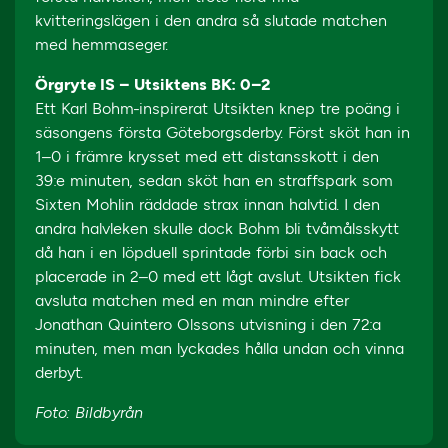
kvitteringslägen i den andra så slutade matchen
med hemmaseger.
Örgryte IS – Utsiktens BK: 0–2
Ett Karl Bohm-inspirerat Utsikten knep tre poäng i
säsongens första Göteborgsderby. Först sköt han in
1–0 i främre krysset med ett distansskott i den
39:e minuten, sedan sköt han en straffspark som
Sixten Mohlin räddade strax innan halvtid. I den
andra halvleken skulle dock Bohm bli tvåmålsskytt
då han i en löpduell sprintade förbi sin back och
placerade in 2–0 med ett lågt avslut. Utsikten fick
avsluta matchen med en man mindre efter
Jonathan Quintero Olssons utvisning i den 72:a
minuten, men man lyckades hålla undan och vinna
derbyt.
Foto: Bildbyrån