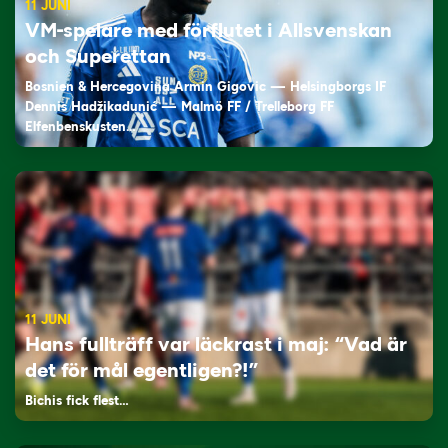
11 JUNI
VM-spelare med förflutet i Allsvenskan
och Superettan
Bosnien & Hercegovina Armin Gigovic — Helsingborgs IF
Dennis Hadžikadunić — Malmö FF / Trelleborg FF
Elfenbenskusten…
11 JUNI
Hans fullträff var läckrast i maj: “Vad är
det för mål egentligen?!”
Bichis fick flest…