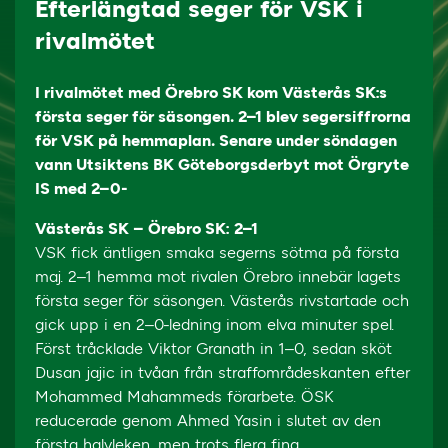
Efterlängtad seger för VSK i
rivalmötet
I rivalmötet med Örebro SK kom Västerås SK:s
första seger för säsongen. 2–1 blev segersiffrorna
för VSK på hemmaplan. Senare under söndagen
vann Utsiktens BK Göteborgsderbyt mot Örgryte
IS med 2–0-
Västerås SK – Örebro SK: 2–1
VSK fick äntligen smaka segerns sötma på första
maj. 2–1 hemma mot rivalen Örebro innebär lagets
första seger för säsongen. Västerås rivstartade och
gick upp i en 2–0-ledning inom elva minuter spel.
Först tråcklade Viktor Granath in 1–0, sedan sköt
Dusan jajic in tvåan från straffområdeskanten efter
Mohammed Mahammeds förarbete. ÖSK
reducerade genom Ahmed Yasin i slutet av den
första halvleken, men trots flera fina