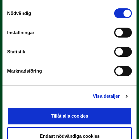
Samtyckesval
Nödvändig
Inställningar
3 JULI
Statistik
Rösta på Månadens Tränare i juni
Här är de…
Marknadsföring
Visa detaljer
Tillåt alla cookies
29 JUNI
Endast nödvändiga cookies
Lagerlöf tar över i Sandvikens IF