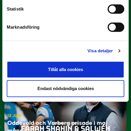
Statistik
Marknadsföring
29 JUNI
Lagerlöf tar över i Sandvikens IF
Visa detaljer
Tillbaka i hetluften…
Tillåt alla cookies
Endast nödvändiga cookies
12 JUNI
Oddevold och Varberg prisade i maj
månad