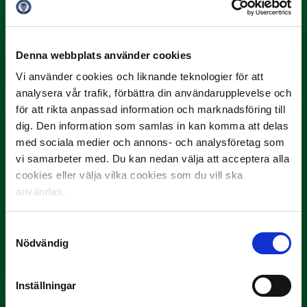
3 JULI
Rösta på Månadens Spelare i juni
Denna webbplats använder cookies
Yttrar gör…
Vi använder cookies och liknande teknologier för att
analysera vår trafik, förbättra din användarupplevelse och
för att rikta anpassad information och marknadsföring till
dig. Den information som samlas in kan komma att delas
med sociala medier och annons- och analysföretag som
vi samarbeter med. Du kan nedan välja att acceptera alla
cookies eller välja vilka cookies som du vill ska
användas.
3 JULI
Samtyckesval
Rösta på Månadens Tränare i juni
Nödvändig
Här är de…
Inställningar