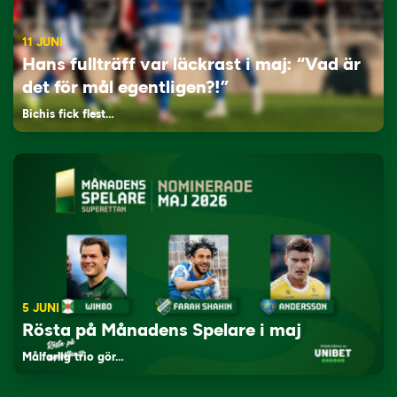
11 JUNI
Hans fullträff var läckrast i maj: “Vad är
det för mål egentligen?!”
Bichis fick flest…
5 JUNI
Rösta på Månadens Spelare i maj
Målfarlig trio gör…