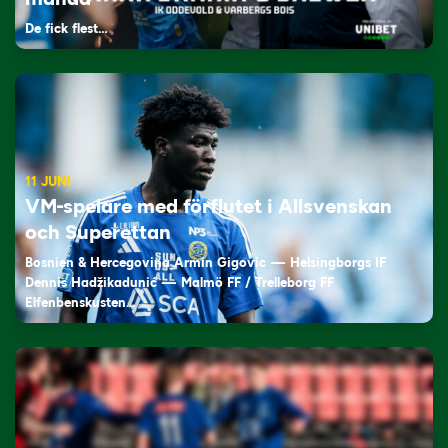
De fick flest…
11 JUNI
VM-spelare med förflutet i Allsvenskan
och Superettan
Bosnien & Hercegovina Armin Gigovic — Helsingborgs IF
Dennis Hadžikadunić — Malmö FF / Trelleborg FF
Elfenbenskusten…