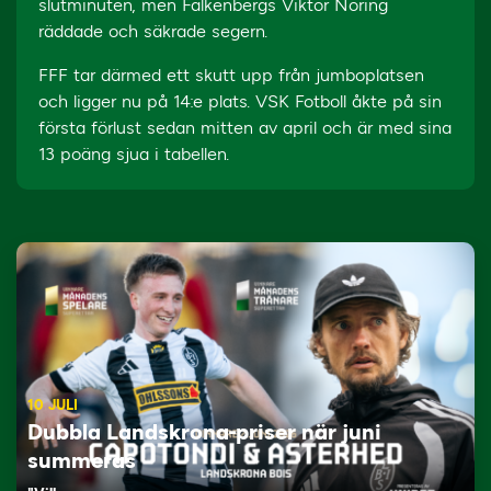
slutminuten, men Falkenbergs Viktor Noring
räddade och säkrade segern.
FFF tar därmed ett skutt upp från jumboplatsen
och ligger nu på 14:e plats. VSK Fotboll åkte på sin
första förlust sedan mitten av april och är med sina
13 poäng sjua i tabellen.
10 JULI
Dubbla Landskrona-priser när juni
summeras