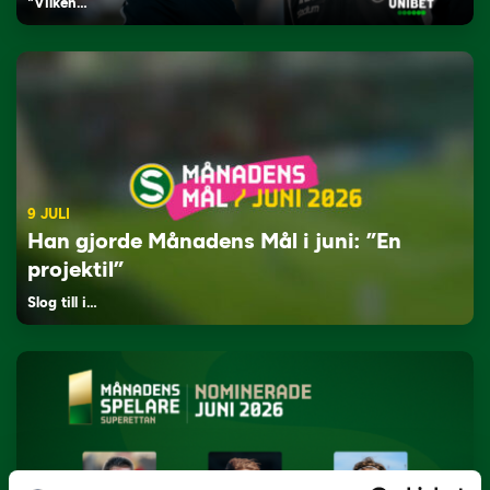
"Vilken…
9 JULI
Han gjorde Månadens Mål i juni: ”En
projektil”
Slog till i…