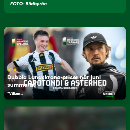
FOTO: Bildbyrån
10 JULI
Dubbla Landskrona-priser när juni
summeras
"Vilken…