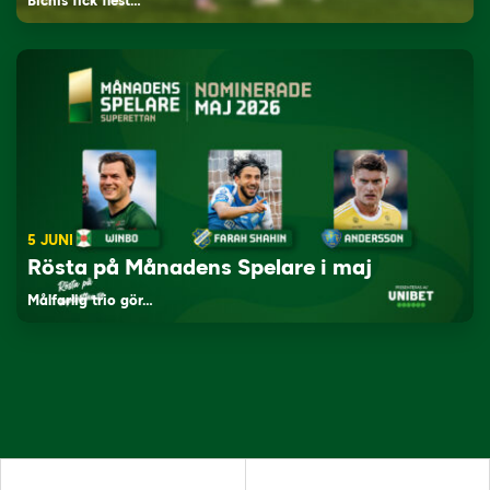
Bichis fick flest…
5 JUNI
Rösta på Månadens Spelare i maj
Målfarlig trio gör…