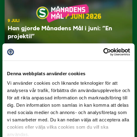
9 JULI
Han gjorde Månadens Mål i juni: ”En
projektil”
Slog till i…
Denna webbplats använder cookies
Vi använder cookies och liknande teknologier för att
analysera vår trafik, förbättra din användarupplevelse och
för att rikta anpassad information och marknadsföring till
dig. Den information som samlas in kan komma att delas
med sociala medier och annons- och analysföretag som
3 JULI
Rösta på Månadens Spelare i juni
vi samarbeter med. Du kan nedan välja att acceptera alla
cookies eller välja vilka cookies som du vill ska
Yttrar gör…
användas.