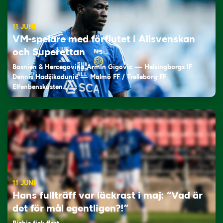
11 JUNI
VM-spelare med förflutet i Allsvenskan
och Superettan
Bosnien & Hercegovina Armin Gigovic — Helsingborgs IF
Dennis Hadžikadunić — Malmö FF / Trelleborg FF
Elfenbenskusten…
11 JUNI
Hans fullträff var läckrast i maj: “Vad är
det för mål egentligen?!”