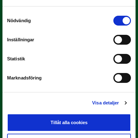
Samtyckesval
Nödvändig
Inställningar
Statistik
3 JULI
Rösta på Månadens Tränare i juni
Här är de…
Marknadsföring
Visa detaljer
Tillåt alla cookies