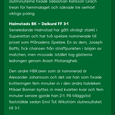
slutminuterna fixade Sebastian Karlsson Grach
trean för hemmalaget och säkrade tre oerhört
viktiga poäng.
Halmstads BK – Dalkurd FF 3-1
Serieledande Halmstad har gått otroligt starkt i
Superettan och har två spelare nominerade till
priset som Månadens Spelare. En av dem, Joseph
Baffo, fick chansen från straffpunkten i början av
matchen, men missade. Istället tog gästerna
ledningen genom Arash Motaragheb.
Den andre HBK:aren som är nominerad är
Alexander Johansson och det var han som fixade
kvitteringen fem minuter in i den andra halvleken.
Mikael Boman byttes in med kvarten kvar och fem
minuter senare gjorde han 2-1. På tilläggstid
fastställde sedan Emil Tot Wikström slutresultatet
till 3-1.