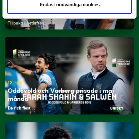
Endast nödvändiga cookies
29 JUNI
Lagerlöf tar över i Sandvikens IF
Tillbaka i hetluften…
12 JUNI
Oddevold och Varberg prisade i maj
månad
De fick flest…