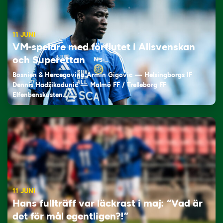
11 JUNI
VM-spelare med förflutet i Allsvenskan
och Superettan
Bosnien & Hercegovina Armin Gigovic — Helsingborgs IF
Dennis Hadžikadunić — Malmö FF / Trelleborg FF
Elfenbenskusten…
11 JUNI
Hans fullträff var läckrast i maj: “Vad är
det för mål egentligen?!”