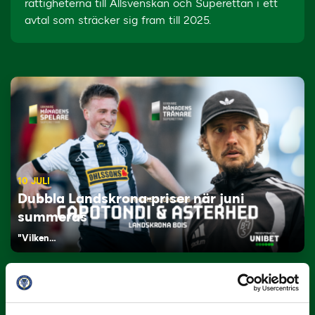
rättigheterna till Allsvenskan och Superettan i ett
avtal som sträcker sig fram till 2025.
10 JULI
Dubbla Landskrona-priser när juni
summeras
"Vilken…