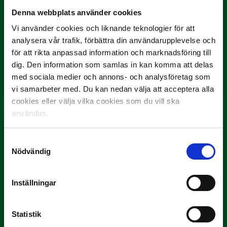
Denna webbplats använder cookies
Vi använder cookies och liknande teknologier för att
analysera vår trafik, förbättra din användarupplevelse och
9 JULI
för att rikta anpassad information och marknadsföring till
Han gjorde Månadens Mål i juni: ”En
dig. Den information som samlas in kan komma att delas
projektil”
med sociala medier och annons- och analysföretag som
Slog till i…
vi samarbeter med. Du kan nedan välja att acceptera alla
cookies eller välja vilka cookies som du vill ska
användas.
Samtyckesval
Nödvändig
Inställningar
3 JULI
Rösta på Månadens Spelare i juni
Statistik
Yttrar gör…