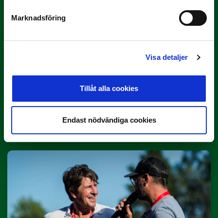
Marknadsföring
Visa detaljer
Tillåt alla cookies
3 JULI
Rösta på Månadens Tränare i juni
Endast nödvändiga cookies
Här är de…