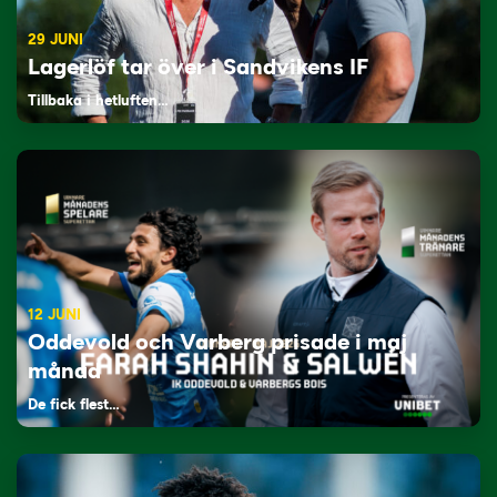
29 JUNI
Lagerlöf tar över i Sandvikens IF
Tillbaka i hetluften…
12 JUNI
Oddevold och Varberg prisade i maj
månad
De fick flest…