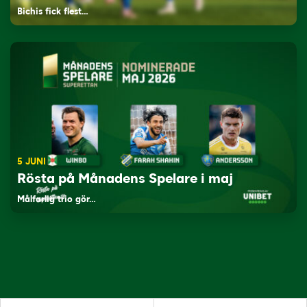
Bichis fick flest…
5 JUNI
Rösta på Månadens Spelare i maj
Målfarlig trio gör…