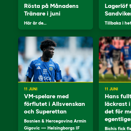
Rösta på Månadens
Lagerlöf t
Tränare i juni
Sandvike
Här är de…
Tillbaka i he
11 JUNI
11 JUNI
VM-spelare med
Hans full
förflutet i Allsvenskan
läckrast 
och Superettan
det för m
egentlige
Bosnien & Hercegovina Armin
Gigovic — Helsingborgs IF
Bichis fick f