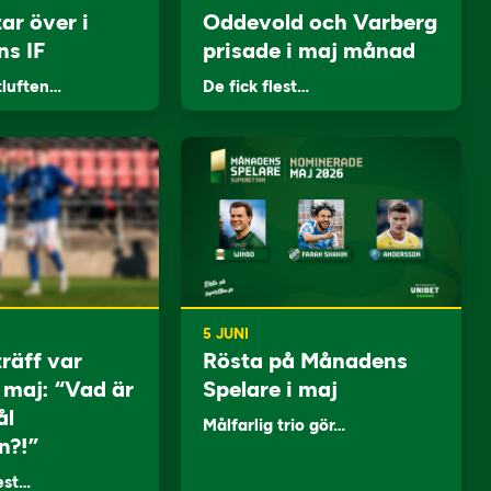
ar över i
Oddevold och Varberg
ns IF
prisade i maj månad
tluften…
De fick flest…
5 JUNI
träff var
Rösta på Månadens
i maj: “Vad är
Spelare i maj
ål
Målfarlig trio gör…
n?!”
lest…