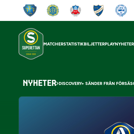
MATCHER
STATISTIK
BILJETTER
PLAY
NYHETE
NYHETER
DISCOVERY+ SÄNDER FRÅN FÖRSÄ