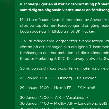
discovery+ gör en historisk storsatsning på sve
som tidigare någonsin visats under en försäsong
Med tre månader kvar till premiären av Allsvenska
slipa på toppformen. Försäsongen drar igång reda
båda succélag, IF Elfsborg mot BK Häcken.
– Vi är många som längtar efter svensk fotboll, va
väntan på att säsongen ska dra igång. Tillsamman
försäsongen och har ambition att direktsända mi
Director Marketing & D2C Discovery Networks S
Samtliga sändningar börjar fem minuter innan ma
22 Januari 13.00 – IF Elfsborg – BK Häcken
29 Januari 19.00 – Malmö FF – IFK Malmö
30 Januari 13.00 – AIK – Vasalunds IF
30 Januari 14.00 – Mjällby AIF – Landskrona BoIS