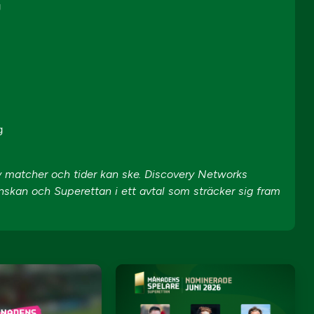
g
S
g
av matcher och tider kan ske. Discovery Networks
enskan och Superettan i ett avtal som sträcker sig fram