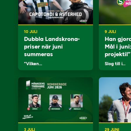
10 JULI
9 JULI
Dubbla Landskrona-
Han gjor
priser när juni
Mål i juni
summeras
projektil”
"Vilken…
Slog till i…
3 JULI
29 JUNI