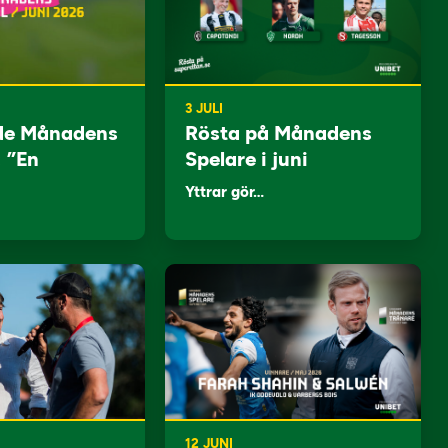
3 JULI
de Månadens
Rösta på Månadens
: ”En
Spelare i juni
Yttrar gör…
12 JUNI