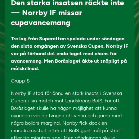
Den starka insatsen räckte inte
— Norrby IF missar
cupavancemang
Tre lag från Superettan spelade under söndagen
den sista omgången av Svenska Cupen. Norrby IF
var på förhand det enda laget med chans för
avancemang. Men Boråslaget åkte ut snöpligt på
målskillnad.
Grupp 8
Norrby IF stod för ännu en stark insats i Svenska
Cupen i sin match mot Landskrona BoIS. För att
Boråslaget skulle ha någon möjlighet att kunna
avancera var de tvugna att vinna och gärna med
några bollars marginal. Norrby fick dock en
marddrömsstart efter att BoIS gjort mål på straff
efter tio minuters spel. Men vändningen skulle