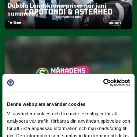
Dubbla Landskrona-priser när juni
summeras
"Vilken…
9 JULI
Han gjorde Månadens Mål i juni: ”En
projektil”
Denna webbplats använder cookies
Slog till i…
Vi använder cookies och liknande teknologier för att
analysera vår trafik, förbättra din användarupplevelse och
för att rikta anpassad information och marknadsföring till
dig. Den information som samlas in kan komma att delas