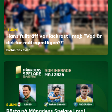
11 JUNI
Hans fullträff var läckrast i maj: “Vad är
det för mål egentligen?!”
Bichis fick flest…
5 JUNI
Rösta på Månadens Spelare i maj