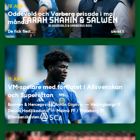
12 JUNI
Oddevold och Varberg prisade i maj
månad
De fick flest…
11 JUNI
VM-spelare med förflutet i Allsvenskan
och Superettan
Bosnien & Hercegovina Armin Gigovic — Helsingborgs IF
Dennis Hadžikadunić — Malmö FF / Trelleborg FF
Elfenbenskusten…