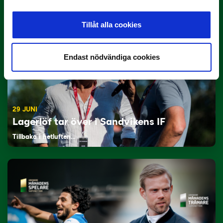
Här är de…
Tillåt alla cookies
Endast nödvändiga cookies
29 JUNI
Lagerlöf tar över i Sandvikens IF
Tillbaka i hetluften…