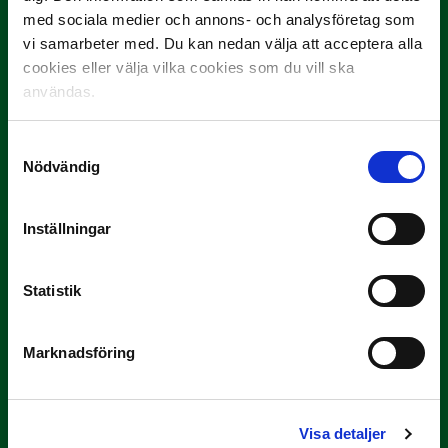
med sociala medier och annons- och analysföretag som
vi samarbeter med. Du kan nedan välja att acceptera alla
cookies eller välja vilka cookies som du vill ska
användas.
3 JULI
Rösta på Månadens Spelare i juni
Samtyckesval
Nödvändig
Yttrar gör…
Inställningar
Statistik
Marknadsföring
3 JULI
Rösta på Månadens Tränare i juni
Visa detaljer