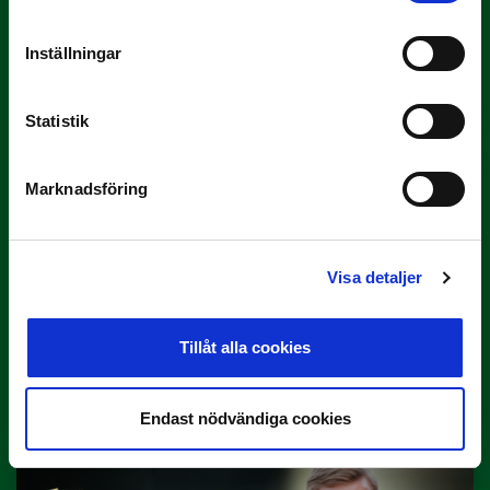
3 JULI
Inställningar
Rösta på Månadens Tränare i juni
Här är de…
Statistik
Marknadsföring
Visa detaljer
29 JUNI
Tillåt alla cookies
Lagerlöf tar över i Sandvikens IF
Tillbaka i hetluften…
Endast nödvändiga cookies