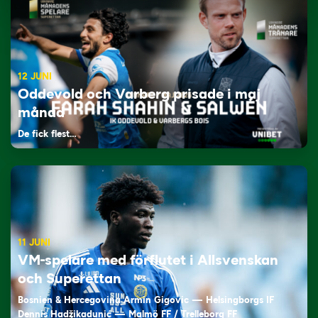
12 JUNI
Oddevold och Varberg prisade i maj
månad
De fick flest…
11 JUNI
VM-spelare med förflutet i Allsvenskan
och Superettan
Bosnien & Hercegovina Armin Gigovic — Helsingborgs IF
Dennis Hadžikadunić — Malmö FF / Trelleborg FF