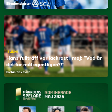
Elfenbenskusten…
11 JUNI
Hans fullträff var läckrast i maj: “Vad är
det för mål egentligen?!”
Bichis fick flest…