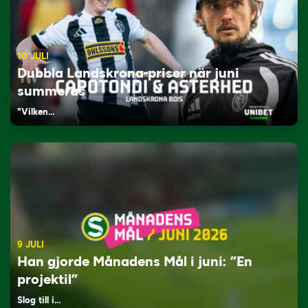
10 JULI
Dubbla Landskrona-priser när juni
summeras
"Vilken…
9 JULI
Han gjorde Månadens Mål i juni: ”En
projektil”
Slog till i…