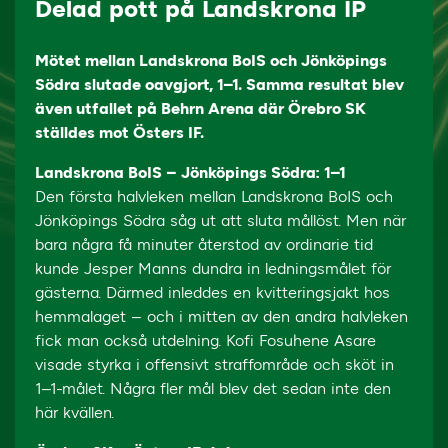
Delad pott på Landskrona IP
Mötet mellan Landskrona BoIS och Jönköpings
Södra slutade oavgjort, 1–1. Samma resultat blev
även utfallet på Behrn Arena där Örebro SK
ställdes mot Östers IF.
Landskrona BoIS – Jönköpings Södra: 1–1
Den första halvleken mellan Landskrona BoIS och
Jönköpings Södra såg ut att sluta mållöst. Men när
bara några få minuter återstod av ordinarie tid
kunde Jesper Manns dundra in ledningsmålet för
gästerna. Därmed inleddes en kvitteringsjakt hos
hemmalaget – och i mitten av den andra halvleken
fick man också utdelning. Kofi Fosuhene Asare
visade styrka i offensivt straffområde och sköt in
1–1-målet. Några fler mål blev det sedan inte den
här kvällen.