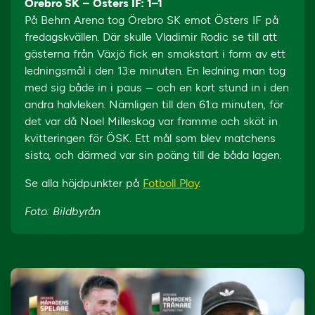
Örebro SK – Östers IF: 1–1
På Behrn Arena tog Örebro SK emot Östers IF på
fredagskvällen. Där skulle Vladimir Rodic se till att
gästerna från Växjö fick en smakstart i form av ett
ledningsmål i den 13:e minuten. En ledning man tog
med sig både in i paus – och en kort stund in i den
andra halvleken. Nämligen till den 61:a minuten, för
det var då Noel Milleskog var framme och sköt in
kvitteringen för ÖSK. Ett mål som blev matchens
sista, och därmed var sin poäng till de båda lagen.
Se alla höjdpunkter på
Fotboll Play
.
Foto: Bildbyrån