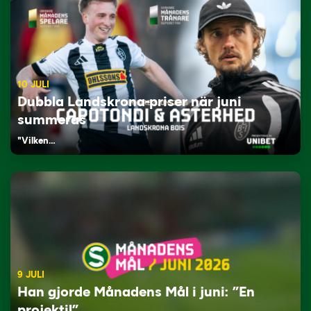
10 JULI
Dubbla Landskrona-priser när juni
summeras
"Vilken…
9 JULI
Han gjorde Månadens Mål i juni: ”En
projektil”