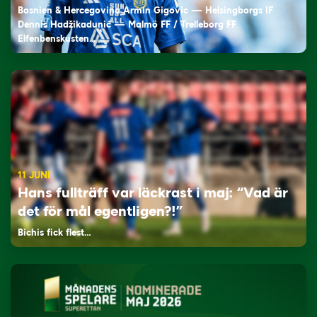
Bosnien & Hercegovina Armin Gigovic — Helsingborgs IF
Dennis Hadžikadunić — Malmö FF / Trelleborg FF
Elfenbenskusten…
11 JUNI
Hans fullträff var läckrast i maj: “Vad är
det för mål egentligen?!”
Bichis fick flest…