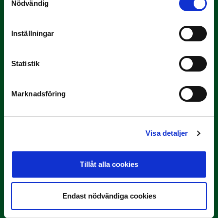
Nödvändig
Inställningar
3 JULI
Rösta på Månadens Tränare i juni
Här är de…
Statistik
Marknadsföring
Visa detaljer
Tillåt alla cookies
29 JUNI
Lagerlöf tar över i Sandvikens IF
Endast nödvändiga cookies
Tillbaka i hetluften…