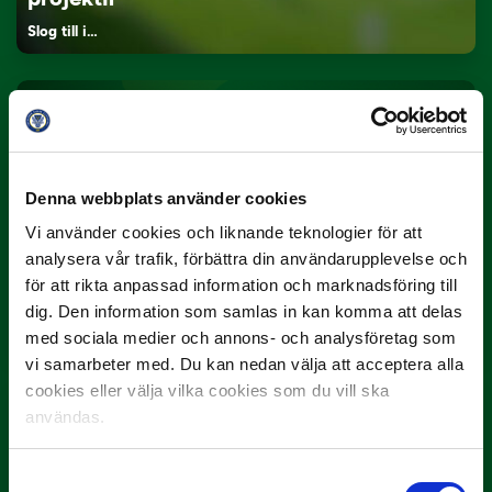
Slog till i…
Denna webbplats använder cookies
Vi använder cookies och liknande teknologier för att
analysera vår trafik, förbättra din användarupplevelse och
3 JULI
för att rikta anpassad information och marknadsföring till
Rösta på Månadens Spelare i juni
dig. Den information som samlas in kan komma att delas
Yttrar gör…
med sociala medier och annons- och analysföretag som
vi samarbeter med. Du kan nedan välja att acceptera alla
cookies eller välja vilka cookies som du vill ska
användas.
Samtyckesval