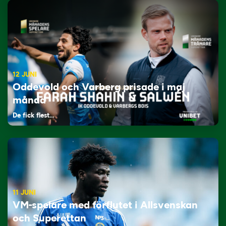
12 JUNI
Oddevold och Varberg prisade i maj
månad
De fick flest…
11 JUNI
VM-spelare med förflutet i Allsvenskan
och Superettan