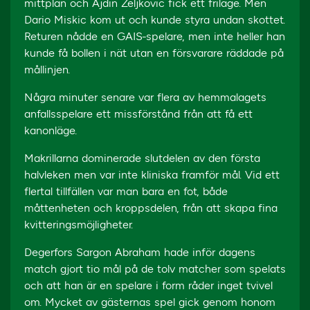
mittplan och Ajdin Zeljkovic fick ett friläge. Men
Dario Miskic kom ut och kunde styra undan skottet.
Returen nådde en GAIS-spelare, men inte heller han
kunde få bollen i nät utan en försvarare räddade på
mållinjen.
Några minuter senare var flera av hemmalagets
anfallsspelare ett missförstånd från att få ett
kanonläge.
Makrillarna dominerade slutdelen av den första
halvleken men var inte kliniska framför mål. Vid ett
flertal tillfällen var man bara en fot, både
måttenheten och kroppsdelen, från att skapa fina
kvitteringsmöjligheter.
Degerfors Sargon Abraham hade inför dagens
match gjort tio mål på de tolv matcher som spelats
och att han är en spelare i form råder inget tvivel
om. Mycket av gästernas spel gick genom honom