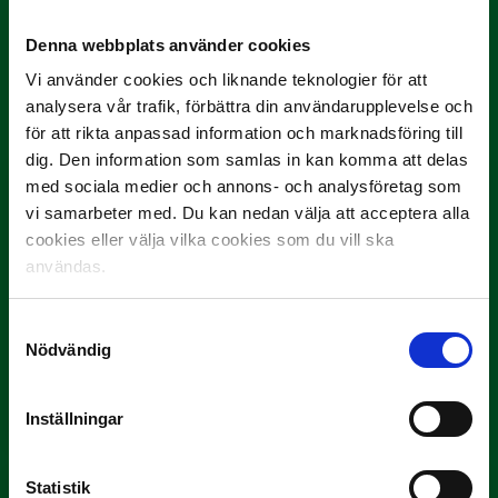
fortfarande 1-1 och de båda lagen fick nöja sig med
Denna webbplats använder cookies
varsin poäng.
Vi använder cookies och liknande teknologier för att
analysera vår trafik, förbättra din användarupplevelse och
för att rikta anpassad information och marknadsföring till
dig. Den information som samlas in kan komma att delas
med sociala medier och annons- och analysföretag som
vi samarbeter med. Du kan nedan välja att acceptera alla
cookies eller välja vilka cookies som du vill ska
användas.
10 JULI
Samtyckesval
Dubbla Landskrona-priser när juni
Nödvändig
summeras
"Vilken…
Inställningar
Statistik