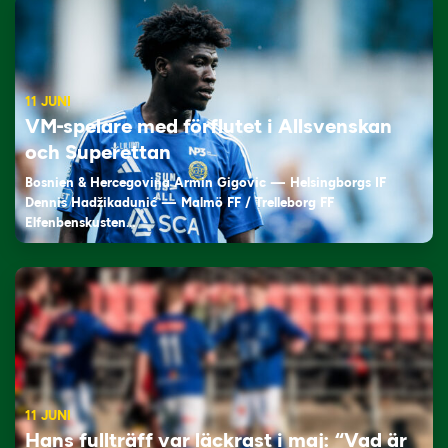
11 JUNI
VM-spelare med förflutet i Allsvenskan
och Superettan
Bosnien & Hercegovina Armin Gigovic — Helsingborgs IF
Dennis Hadžikadunić — Malmö FF / Trelleborg FF
Elfenbenskusten…
11 JUNI
Hans fullträff var läckrast i maj: “Vad är