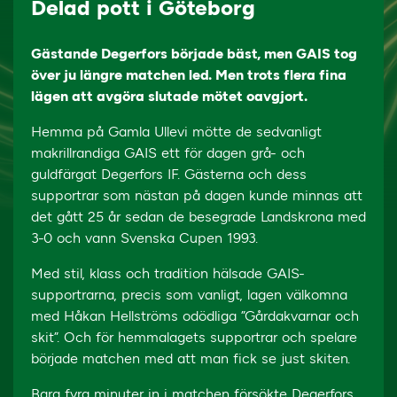
Delad pott i Göteborg
Gästande Degerfors började bäst, men GAIS tog
över ju längre matchen led. Men trots flera fina
lägen att avgöra slutade mötet oavgjort.
Hemma på Gamla Ullevi mötte de sedvanligt
makrillrandiga GAIS ett för dagen grå- och
guldfärgat Degerfors IF. Gästerna och dess
supportrar som nästan på dagen kunde minnas att
det gått 25 år sedan de besegrade Landskrona med
3-0 och vann Svenska Cupen 1993.
Med stil, klass och tradition hälsade GAIS-
supportrarna, precis som vanligt, lagen välkomna
med Håkan Hellströms odödliga ”Gårdakvarnar och
skit”. Och för hemmalagets supportrar och spelare
började matchen med att man fick se just skiten.
Bara fyra minuter in i matchen försökte Degerfors