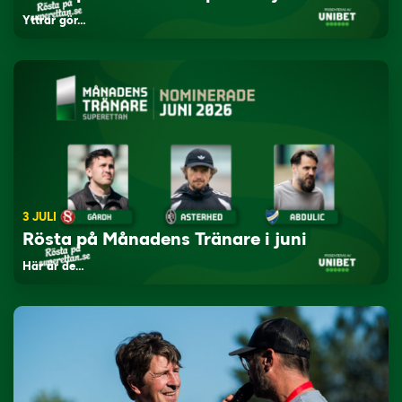
Yttrar gör…
3 JULI
Rösta på Månadens Tränare i juni
Här är de…