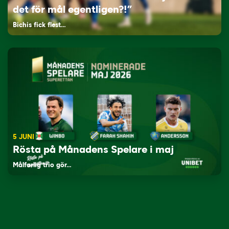
det för mål egentligen?!”
Bichis fick flest…
5 JUNI
Rösta på Månadens Spelare i maj
Målfarlig trio gör…