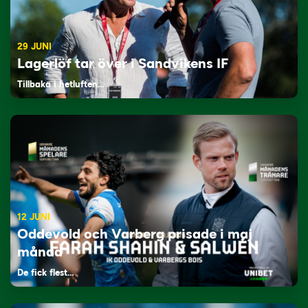
29 JUNI
Lagerlöf tar över i Sandvikens IF
Tillbaka i hetluften…
12 JUNI
Oddevold och Varberg prisade i maj
månad
De fick flest…