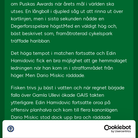
om Puskas Awards när årets mål i världen ska
utses. En långboll i djupled såg ut att rinna ut över
kortlinjen, men i sista sekunden nådde en
Degerforsspelare högst.Med en väldigt hög och,
bäst beskrivet som, framåtroterad cykelspark
träffade haribban.
Det höga tempot i matchen fortsatte och Edin
Hamidovic fick en bra möjlighet att ge hemmalaget
ledningen när han kom in i straffområdet från
höger. Men Dario Miskic räddade.
Fisken trivs ju bäst i vatten och när regnet började
falla över Gamla Ullevi ökade GAIS takten
ytterligare. Edin Hamidovic fortsatte oroa på
offensiv planhalva och kom till flera kanonlägen.
Dario Miskic stod dock upp bra och räddade
Degerfors från att hamna i underläge.
När domaren Victor Wolf blåste av var resultatet