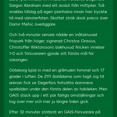
Sargon Abraham med ett avslut från mittplan. Två
snabba tillslag på egen planhalva innan han tryckte
till med vänsterfoten. Skottet strök dock precis över
Damir Mehic överliggare.
Och två minuter senare nådde en inåtskruvad
frispark från höger, signerad Christos Gravius,
Christoffer Wiktorssons bakhuvud. Nicken innebar
1-0 och försvararen gjorde sitt första mål för
säsongen.
Göteborg bjöd in med en gråmulen himmel och 17
grader i luften. De 2111 åskådarna som tagit sig till
arenan fick se Degerfors fortsätta dominera
spelbilden under den första delen av halvleken. Men
GAIS stack upp i ett par farliga omställningar och
tog över mer och mer ju längre tiden gick.
Efter 32 minuter stötbröt en GAIS-försvarare på