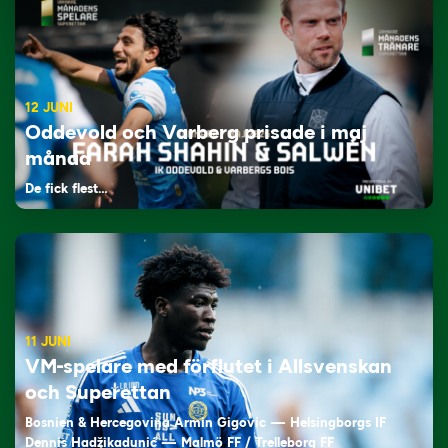
12 JUNI
Oddevold och Varberg prisade i maj
månad
De fick flest…
11 JUNI
VM-spelare med förflutet i Allsvenskan
och Superettan
Bosnien & Hercegovina Armin Gigovic — Helsingborgs IF
Dennis Hadžikadunić — Malmö FF / Trelleborg FF