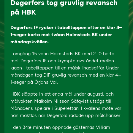
Degerfors tog gruvlig revansch
på HBK
Degerfors IF rycker i tabelltoppen efter en klar 4–
1-seger borta mot tvåan Halmstads BK under
måndagskvällen.
I omgång 15 vann Halmstads BK med 2–0 borta
mot Degerfors IF och krympte avståndet mellan
lagen i tabelltoppen till en målskillnadsaffär. Under
måndagen tog DIF gruvlig revansch med en klar 4–
1-seger på Örjans Vall.
HBK släppte in ett enda mål under augusti, och
målvakten Malkolm Nilsson Säfqvist utsågs till
Månadens spelare i Superettan. I kvällens möte var
han maktlös när Degerfors radade upp målchanser.
I den 34:e minuten öppnade gästernas Villiam