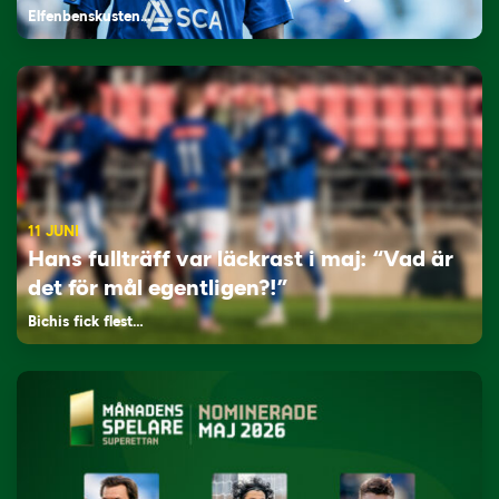
Elfenbenskusten…
11 JUNI
Hans fullträff var läckrast i maj: “Vad är
det för mål egentligen?!”
Bichis fick flest…