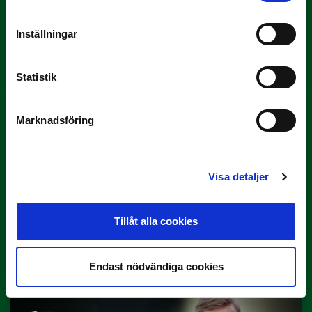
3 JULI
Inställningar
Rösta på Månadens Tränare i juni
Här är de…
Statistik
Marknadsföring
Visa detaljer
29 JUNI
Tillåt alla cookies
Lagerlöf tar över i Sandvikens IF
Tillbaka i hetluften…
Endast nödvändiga cookies