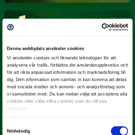
Denna webbplats använder cookies
Vi använder cookies och liknande teknologier för att
3 JULI
analysera vår trafik, förbättra din användarupplevelse och
Rösta på Månadens Spelare i juni
för att rikta anpassad information och marknadsföring till
dig. Den information som samlas in kan komma att delas
Yttrar gör…
med sociala medier och annons- och analysföretag som
vi samarbeter med. Du kan nedan välja att acceptera alla
cookies eller välja vilka cookies som du vill ska
användas.
Samtyckesval
Nödvändig