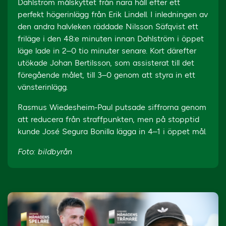
Dahlström målskyttet från nära håll efter ett
perfekt högerinlägg från Erik Lindell. I inledningen av
den andra halvleken räddade Nilsson Säfqvist ett
friläge i den 48:e minuten innan Dahlström i öppet
läge lade in 2–0 tio minuter senare. Kort därefter
utökade Johan Bertilsson, som assisterat till det
föregående målet, till 3–0 genom att styra in ett
vänsterinlägg.
Rasmus Wiedesheim-Paul putsade siffrorna genom
att reducera från straffpunkten, men på stopptid
kunde José Segura Bonilla lägga in 4–1 i öppet mål.
Foto: bildbyrån