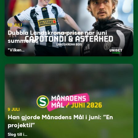
10 JULI
Dubbla Landskrona-priser när juni
summeras
"Vilken…
9 JULI
Han gjorde Månadens Mål i juni: ”En
projektil”
Slog till i…